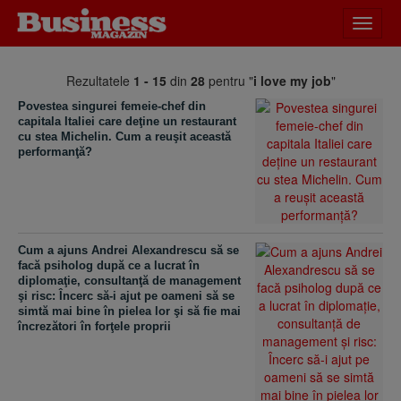
Desch
meniu
Rezultatele
1 - 15
din
28
pentru "
i love my job
"
Povestea singurei femeie-chef din
capitala Italiei care deţine un restaurant
cu stea Michelin. Cum a reuşit această
performanţă?
Cum a ajuns Andrei Alexandrescu să se
facă psiholog după ce a lucrat în
diplomaţie, consultanţă de management
şi risc: Încerc să-i ajut pe oameni să se
simtă mai bine în pielea lor şi să fie mai
încrezători în forţele proprii