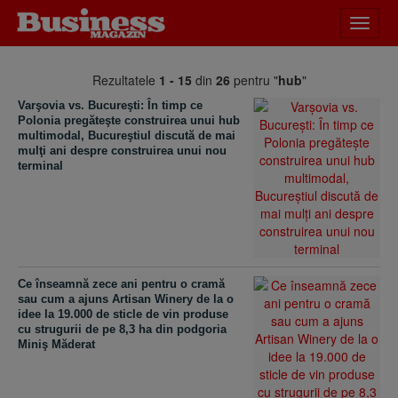
Desch
meniu
Rezultatele
1 - 15
din
26
pentru "
hub
"
Varşovia vs. Bucureşti: În timp ce
Polonia pregăteşte construirea unui hub
multimodal, Bucureştiul discută de mai
mulţi ani despre construirea unui nou
terminal
Ce înseamnă zece ani pentru o cramă
sau cum a ajuns Artisan Winery de la o
idee la 19.000 de sticle de vin produse
cu strugurii de pe 8,3 ha din podgoria
Miniş Măderat