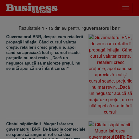
Desch
meniu
Rezultatele
1 - 15
din
68
pentru "
guvernatorul bnr
"
Guvernatorul BNR, despre cum retailerii
propagă inflaţia: Când cursul valutar
creşte, retailerii cresc preţurile, apoi
când se apreciază leul şi cursul scade,
preţurile nu mai revin. „Dacă un
negustor apucă să majoreze preţul, nu
se uită apoi că s-a întărit cursul“
Citatul săptămânii. Mugur Isărescu,
guvernatorul BNR: De băncile comerciale
se spune că singurul rol e să dea