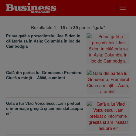
Desch
meniu
Rezultatele
1 - 15
din
39
pentru "
gafa
"
Prima gafă a preşedintelui Joe Biden în
călătoria sa în Asia: Columbia în loc de
Cambodgia
Gafă din partea lui Grindeanu: Premierul
Ciucă a minţit... Ăăăă, a amintit
Gafă a lui Vlad Voiculescu: „am preluat
o informaţie greşită şi am insistat asupra
ei”