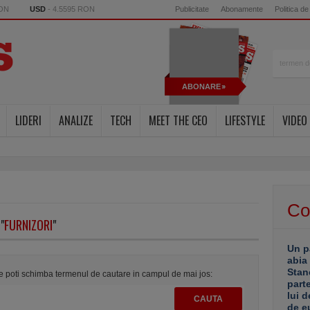
RON
USD
- 4.5595 RON
Publicitate
Abonamente
Politica de
ABONARE
LIDERI
ANALIZE
TECH
MEET THE CEO
LIFESTYLE
VIDEO
Co
"
FURNIZORI
"
Un p
abia
Stan
te poti schimba termenul de cautare in campul de mai jos:
part
lui d
de e