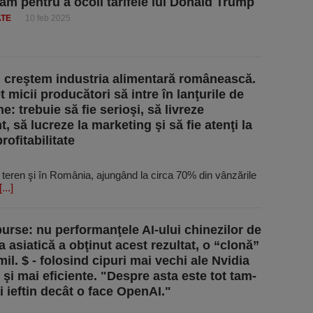
nam pentru a ocoli tarifele lui Donald Trump
ATE
10 feb 2025
creştem industria alimentară românească.
 micii producători să intre în lanţurile de
: trebuie să fie serioşi, să livreze
, să lucreze la marketing şi să fie atenţi la
profitabilitate
teren şi în România, ajungând la circa 70% din vânzările
[...]
urse: nu performanţele AI-ului chinezilor de
a asiatică a obţinut acest rezultat, o “clonă”
il. $ - folosind cipuri mai vechi ale Nvidia
 şi mai eficiente. "Despre asta este tot tam-
 ieftin decât o face OpenAI."