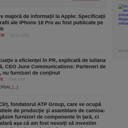
e majoră de informaţii la Apple: Specificaţii
rafii ale iPhone 18 Pro au fost publicate pe
eb
ATE
30 iun 2026
vezi c
aţie a eficienţei în PR, explicată de Iuliana
că, CEO June Communications: Parteneri de
, nu furnizori de conţinut
TE
2 iun 2026
ORIAL
[...]
Cîrţ, fondatorul ATP Group, care se ocupă
altele de produc­ţie şi asam­blare de cami­oa­
găsim furnizori de componente în ţară, ci
 afară aşa că am fost nevoiţi să investim