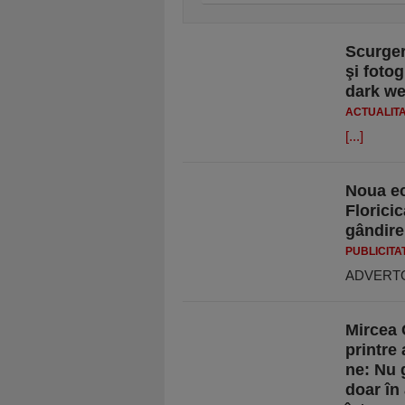
Scurger
şi fotog
dark w
ACTUALIT
[...]
Noua ecu
Florici
gândire
PUBLICITA
ADVERT
Mircea 
printre 
ne: Nu 
doar în