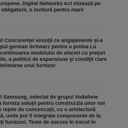
 Europene. Digital Networks Act mizează pe
obligatorii, o lovitură pentru marii
ul Concurenţei anunţă ce angajamente şi-a
upul german Schwarz pentru a prelua La
continuarea modelului de afaceri cu preţuri
le, a politicii de expansiune şi condiţii clare
delistarea unui furnizor
l Samsung, selectat de grupul Vodafone
a furniza soluţii pentru construcţia unor noi
e reţele de comunicaţii, cu o arhitectură
ă, unde pot fi integrate componente de la
i furnizori. Teste de succes în trecut în