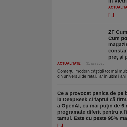
în Viet
ACTUALIT
[...]
ZF Cum 
Cum pot
magazine
constant
preţ şi 
ACTUALITATE
31 ian 2025
Comerţul modern câştigă tot mai mult 
din universul de retail, iar în ultimii ani
Ce a provocat panica de pe b
la DeepSeek ci faptul că firm
a OpenAI, cu mai puţin de 6 m
programate diferit pentru a fi
tamul. Este cu peste 95% mai
[...]