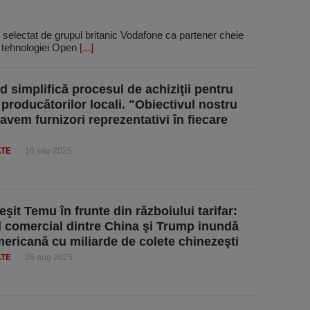
electat de grupul britanic Vodafone ca partener cheie
e tehnologiei Open
[...]
d simplifică procesul de achiziţii pentru
 producătorilor locali. "Obiectivul nostru
avem furnizori reprezentativi în fiecare
ATE
16 sep 2025
şit Temu în frunte din războiului tarifar:
 comercial dintre China şi Trump inundă
mericană cu miliarde de colete chinezeşti
ATE
26 aug 2025