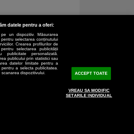
răm datele pentru a oferi:
 pe un dispozitiv. Măsurarea
r pentru selectarea conținutului
iciilor. Crearea profilurilor de
 pentru selectarea publicității
LIFESTYLE
SPECIAL
OPINII
u publicitate personalizată.
a publicului prin statistici sau
area datelor limitate pentru a
Revista Business Magazin
e pentru a selecta publicitatea.
 scanarea dispozitivului.
ACCEPT TOATE
Abonează-te şi primeşte revista acasă
saptămânal
VREAU SA MODIFIC
Discount:
15%
SETARILE INDIVIDUAL
Arhivă revistă
ABONARE