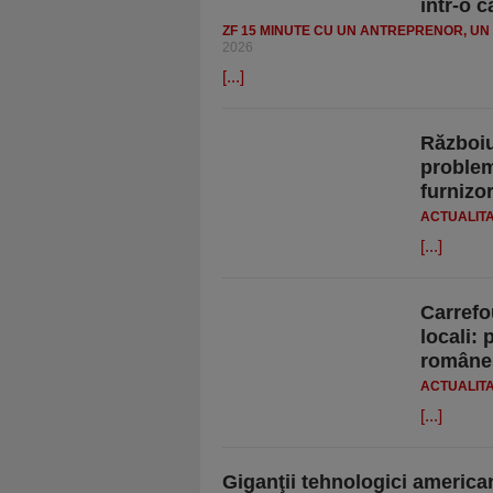
într-o 
ZF 15 MINUTE CU UN ANTREPRENOR, UN 
2026
[...]
Războiu
problem
furnizor
ACTUALIT
[...]
Carrefo
locali:
româneş
ACTUALIT
[...]
Giganţii tehnologici america