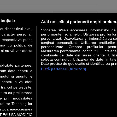
PAGINA URMĂTOARE »
dențiale
Atât noi, cât și partenerii noștri preluc
 dispozitivul dvs.,
Stocarea și/sau accesarea informațiilor de
u caracter personal.
performanței reclamelor. Utilizarea profilurilo
personalizat. Dezvoltarea și îmbunătățirea serv
 respectiv vă puteți
conținut personalizat. Utilizarea profilurilor
VER STORY
LIDERI
ANALIZE
HI-TECH
MEET THE CEO
ina cu politica de
personalizate. Crearea profilurilor pentr
i și nu vă vor afecta
Măsurarea performanței conținutului. Înțelegere
combinații de date din surse diferite. Utiliz
uri utile
Servicii
selecta conținutul. Utilizarea de date limitat
Date precise de geolocație și identificarea prin
ublicitate partenere,
Listă parteneri (furnizori)
Financiar
Politica de confidentialitate
Newsletter
ucram date pentru a
 Noi
Termeni si conditii
RSS
nutul si anunturile
t Redactie
About cookies
., pentru a va oferi
t Marketing
 traficul pe website.
atura cu prelucrarea
 Vanzari
te prin modalitatea
ente print
uturor Tehnologiilor
orii BM
a stocarea/accesarea
pe “VREAU SA MODIFIC