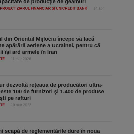
capacitate de producţie de geamuri
PROIECT ZIARUL FINANCIAR ŞI UNICREDIT BANK
14 apr
l din Orientul Mijlociu începe să facă
e apărării aeriene a Ucrainei, pentru că
ii îşi ard armele în Iran
ATE
11 mar 2026
ur dezvoltă reţeaua de producători ultra-
 peste 100 de furnizori şi 1.400 de produse
ti pe rafturi
ATE
10 mar 2026
ni scapă de reglementările dure în noua