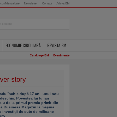
 confidentialitate
Newsletter
Contact
Arhiva BM
ECONOMIE CIRCULARĂ
REVISTA BM
Cataloage BM
Evenimente
ver story
ariu închis după 17 ani, unul nou
 deschis. Povestea lui Iulian
ciu de la primul premiu primit din
ea Business Magazin la maşina
e investiţii de sute de milioane
uro