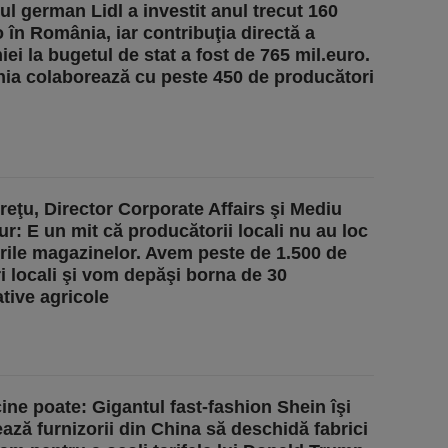
ul german Lidl a investit anul trecut 160
o în România, iar contribuţia directă a
ei la bugetul de stat a fost de 765 mil.euro.
a colaborează cu peste 450 de producători
reţu, Director Corporate Affairs şi Mediu
ur: E un mit că producătorii locali nu au loc
urile magazinelor. Avem peste de 1.500 de
ri locali şi vom depăşi borna de 30
tive agricole
ine poate: Gigantul fast-fashion Shein îşi
ează furnizorii din China să deschidă fabrici