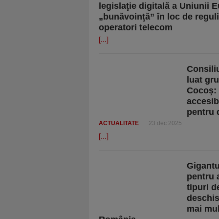
legislaţie digitală a Uniunii
„bunăvoinţă” în loc de reguli 
operatori telecom
[...]
Consili
luat gr
Cocoş: 
accesibi
pentru 
ACTUALITATE
23 dec 2025
[...]
Gigantu
pentru 
tipuri d
deschis
mai mulţ