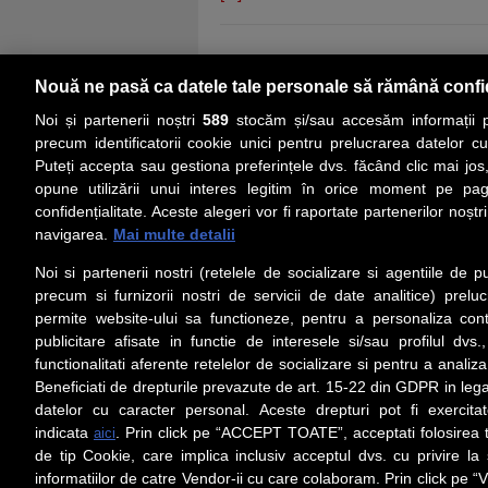
Nouă ne pasă ca datele tale personale să rămână confi
Noi și partenerii noștri
589
stocăm și/sau accesăm informații pe
precum identificatorii cookie unici pentru prelucrarea datelor c
Puteți accepta sau gestiona preferințele dvs. făcând clic mai jos,
PRIMA PAGINĂ
ACTUALITATE
CO
opune utilizării unui interes legitim în orice moment pe pag
confidențialitate. Aceste alegeri vor fi raportate partenerilor noștr
navigarea.
Mai multe detalii
Social
Link-
Noi si partenerii nostri (retelele de socializare si agentiile de p
Z
iarul 
Urmareste-ne pe Facebook
precum si furnizorii nostri de servicii de date analitice) prel
Despre
permite website-ului sa functioneze, pentru a personaliza conti
Contac
publicitare afisate in functie de interesele si/sau profilul dvs
Contac
functionalitati aferente retelelor de socializare si pentru a analiza
Beneficiati de drepturile prevazute de art. 15-22 din GDPR in leg
Contact
datelor cu caracter personal. Aceste drepturi pot fi exercita
Abonam
indicata
. Prin click pe “ACCEPT TOATE”, acceptati folosirea t
aici
Redact
de tip Cookie, care implica inclusiv acceptul dvs. cu privire l
informatiilor de catre Vendor-ii cu care colaboram. Prin click 