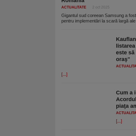
România
ACTUALITATE
2 oct 2025
Gigantul sud coreean Samsung a fost s
pentru implementări la scară largă al
Kauflan
listarea
este să 
oraş"
ACTUALIT
[...]
Cum a ie
Acordul
piaţa a
ACTUALIT
[...]