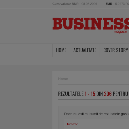
Curs valutar BNR
- 08.08.2026
EUR
- 5.2473 
HOME
ACTUALITATE
COVER STORY
Home
REZULTATELE
1 - 15
DIN
206
PENTRU 
Daca nu esti multumit de rezultatele gasi