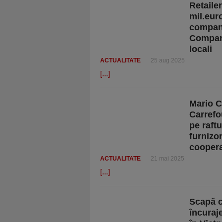
Retailer
mil.eur
compani
Compani
locali
ACTUALITATE
25 aug 2025
[...]
Mario C
Carrefo
pe raft
furnizo
coopera
ACTUALITATE
21 mai 2025
[...]
Scapă c
încuraj