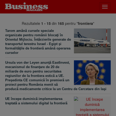
Desch
meniu
Rezultatele
1 - 15
din
165
pentru "
frontiera
"
​Tarom amână cursele speciale
organizate pentru românii blocaţi în
Orientul Mijlociu. Întârzierile generate de
transportul terestru Israel - Egipt şi
formalităţile de frontieră amână operarea
curselor
Ursula von der Leyen anunţă EastInvest,
mecanismul de finanţare de 20 de
miliarde de euro pentru securitatea
regiunilor de la frontiera estică a UE.
Preşedinta CE comunică în premieră un
proiect pentru România menit să
producă medicamente critice la un Centru de Cercetare din Iaşi
UE începe duminică implementarea
treptată a sistemului digital la frontieră