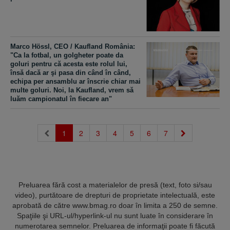
Marco Hössl, CEO / Kaufland România:
"Ca la fotbal, un golgheter poate da
goluri pentru că acesta este rolul lui,
însă dacă ar şi pasa din când în când,
echipa per ansamblu ar înscrie chiar mai
multe goluri. Noi, la Kaufland, vrem să
luăm campionatul în fiecare an"
(current)
1
2
3
4
5
6
7
Preluarea fără cost a materialelor de presă (text, foto si/sau
video), purtătoare de drepturi de proprietate intelectuală, este
aprobată de către www.bmag.ro doar în limita a 250 de semne.
Spaţiile şi URL-ul/hyperlink-ul nu sunt luate în considerare în
numerotarea semnelor. Preluarea de informaţii poate fi făcută