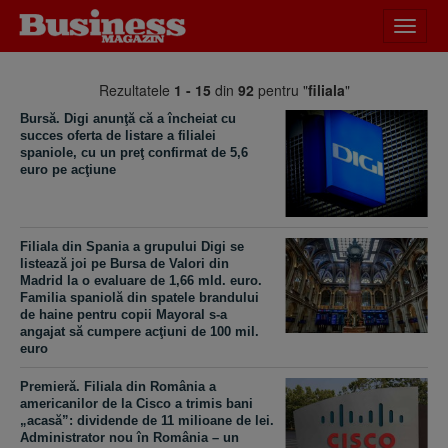
Desch
meniu
Rezultatele
1 - 15
din
92
pentru "
filiala
"
Bursă. Digi anunţă că a încheiat cu
succes oferta de listare a filialei
spaniole, cu un preţ confirmat de 5,6
euro pe acţiune
Filiala din Spania a grupului Digi se
listează joi pe Bursa de Valori din
Madrid la o evaluare de 1,66 mld. euro.
Familia spaniolă din spatele brandului
de haine pentru copii Mayoral s-a
angajat să cumpere acţiuni de 100 mil.
euro
Premieră. Filiala din România a
americanilor de la Cisco a trimis bani
„acasă”: dividende de 11 milioane de lei.
Administrator nou în România – un