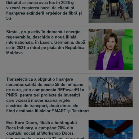
Debutul ar putea avea loc în 2026 şi
vizează creşterea bazei de clienţi şi
finanţarea extinderii reţelelor de fibră şi
5G
Simtel, grup activ în domeniul energiei
regenerabile, deschide o nouă filială
internatională, în Essen, Germania, după
ce în 2021 a intrat pe piata din Republica
Moldova
Transelectrica a obţinut o finanţare
nerambursabilă de peste 56 de milioane
de euro, prin componenta REPowerEU a
PNRR, pentru trei proiecte de investiţii
care vizează modernizarea reţelei
electrice de transport, două dintre ele
fiind destinate filialelor SMART şi Teletrans
Eco Euro Doors, filială a holdingului
Roca Industry, a cumpărat 70% din
capitalul social al Workshop Doors,
companie de afaceri de 11 mil. euro anul