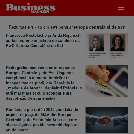
Desch
meniu
Rezultatele
1 - 15
din
191
pentru "
europa centrala si de est
"
Francesca Postolache şi Anda Rojanschi
au fost numite în echipa de conducere a
PwC Europa Centrală şi de Est
Radiografia insolvenţelor în regiunea
Europei Centrale şi de Est. Ungaria e
campioană la numărul intrărilor în
incapacitate de plată, dar România ia
„medalia de bronz“, depăşind Polonia, o
ţară mai mare şi cu o economie mai
dezvoltată. Ce spune asta?
România a pierdut în 2025 „medalia de
argint“ în piaţa de M&A din Europa
Centrală şi de Est în faţa Austriei, care
şi-a recâştigat poziţia secundă după un
an de pauză