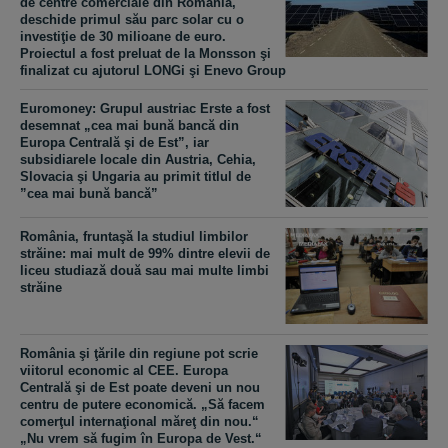
de centre comerciale din România,
deschide primul său parc solar cu o
investiţie de 30 milioane de euro.
Proiectul a fost preluat de la Monsson şi
finalizat cu ajutorul LONGi şi Enevo Group
Euromoney: Grupul austriac Erste a fost
desemnat „cea mai bună bancă din
Europa Centrală şi de Est”, iar
subsidiarele locale din Austria, Cehia,
Slovacia şi Ungaria au primit titlul de
”cea mai bună bancă”
România, fruntaşă la studiul limbilor
străine: mai mult de 99% dintre elevii de
liceu studiază două sau mai multe limbi
străine
România şi ţările din regiune pot scrie
viitorul economic al CEE. Europa
Centrală şi de Est poate deveni un nou
centru de putere economică. „Să facem
comerţul internaţional măreţ din nou.“
„Nu vrem să fugim în Europa de Vest.“