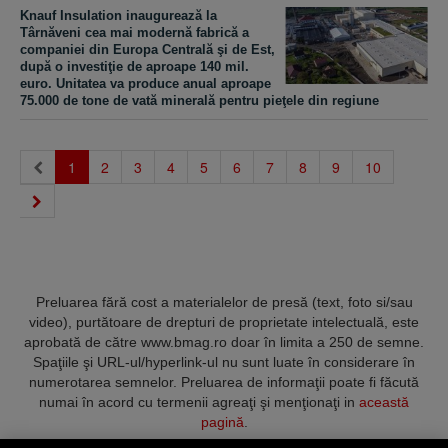
Knauf Insulation inaugurează la
Târnăveni cea mai modernă fabrică a
companiei din Europa Centrală şi de Est,
după o investiţie de aproape 140 mil.
euro. Unitatea va produce anual aproape
75.000 de tone de vată minerală pentru pieţele din regiune
(current)
1
2
3
4
5
6
7
8
9
10
Preluarea fără cost a materialelor de presă (text, foto si/sau
video), purtătoare de drepturi de proprietate intelectuală, este
aprobată de către www.bmag.ro doar în limita a 250 de semne.
Spaţiile şi URL-ul/hyperlink-ul nu sunt luate în considerare în
numerotarea semnelor. Preluarea de informaţii poate fi făcută
numai în acord cu termenii agreaţi şi menţionaţi in
această
pagină
.