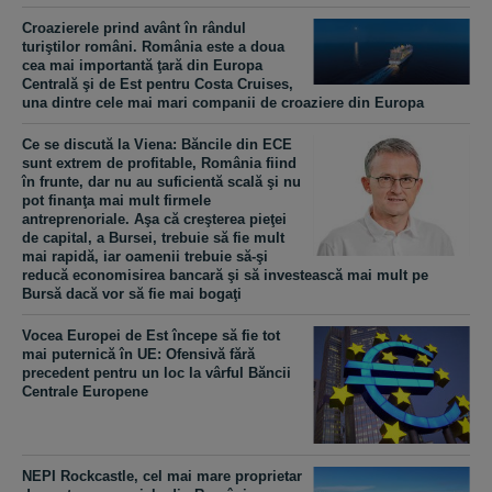
​Croazierele prind avânt în rândul
turiştilor români. România este a doua
cea mai importantă ţară din Europa
Centrală şi de Est pentru Costa Cruises,
una dintre cele mai mari companii de croaziere din Europa
Ce se discută la Viena: Băncile din ECE
sunt extrem de profitable, România fiind
în frunte, dar nu au suficientă scală şi nu
pot finanţa mai mult firmele
antreprenoriale. Aşa că creşterea pieţei
de capital, a Bursei, trebuie să fie mult
mai rapidă, iar oamenii trebuie să-şi
reducă economisirea bancară şi să investească mai mult pe
Bursă dacă vor să fie mai bogaţi
Vocea Europei de Est începe să fie tot
mai puternică în UE: Ofensivă fără
precedent pentru un loc la vârful Băncii
Centrale Europene
NEPI Rockcastle, cel mai mare proprietar