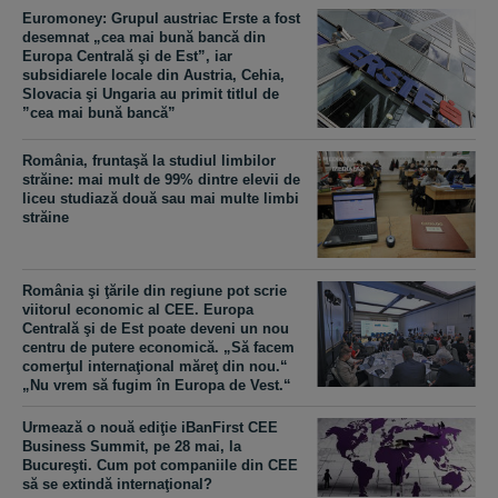
Euromoney: Grupul austriac Erste a fost
desemnat „cea mai bună bancă din
Europa Centrală şi de Est”, iar
subsidiarele locale din Austria, Cehia,
Slovacia şi Ungaria au primit titlul de
”cea mai bună bancă”
România, fruntaşă la studiul limbilor
străine: mai mult de 99% dintre elevii de
liceu studiază două sau mai multe limbi
străine
România şi ţările din regiune pot scrie
viitorul economic al CEE. Europa
Centrală şi de Est poate deveni un nou
centru de putere economică. „Să facem
comerţul internaţional măreţ din nou.“
„Nu vrem să fugim în Europa de Vest.“
Urmează o nouă ediţie iBanFirst CEE
Business Summit, pe 28 mai, la
Bucureşti. Cum pot companiile din CEE
să se extindă internaţional?