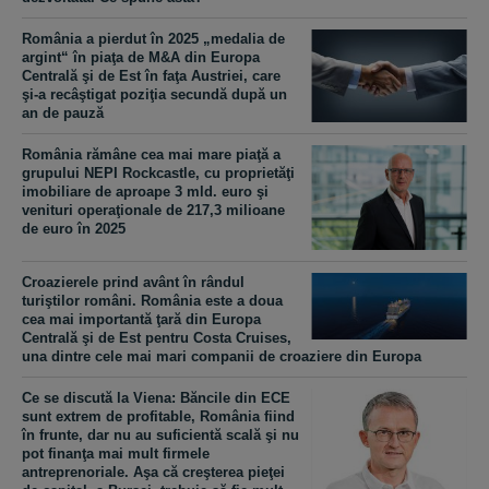
România a pierdut în 2025 „medalia de
argint“ în piaţa de M&A din Europa
Centrală şi de Est în faţa Austriei, care
şi-a recâştigat poziţia secundă după un
an de pauză
România rămâne cea mai mare piaţă a
grupului NEPI Rockcastle, cu proprietăţi
imobiliare de aproape 3 mld. euro şi
venituri operaţionale de 217,3 milioane
de euro în 2025
​Croazierele prind avânt în rândul
turiştilor români. România este a doua
cea mai importantă ţară din Europa
Centrală şi de Est pentru Costa Cruises,
una dintre cele mai mari companii de croaziere din Europa
Ce se discută la Viena: Băncile din ECE
sunt extrem de profitable, România fiind
în frunte, dar nu au suficientă scală şi nu
pot finanţa mai mult firmele
antreprenoriale. Aşa că creşterea pieţei