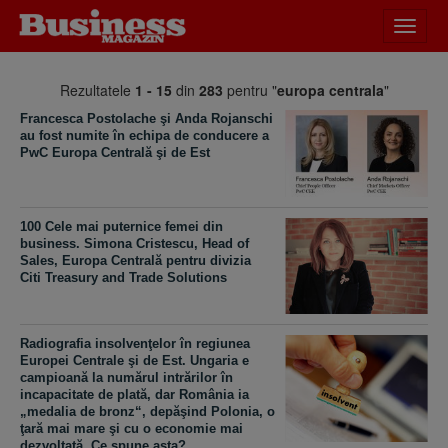
Desch
meniu
Rezultatele
1 - 15
din
283
pentru "
europa centrala
"
Francesca Postolache şi Anda Rojanschi
au fost numite în echipa de conducere a
PwC Europa Centrală şi de Est
100 Cele mai puternice femei din
business. Simona Cristescu, Head of
Sales, Europa Centrală pentru divizia
Citi Treasury and Trade Solutions
Radiografia insolvenţelor în regiunea
Europei Centrale şi de Est. Ungaria e
campioană la numărul intrărilor în
incapacitate de plată, dar România ia
„medalia de bronz“, depăşind Polonia, o
ţară mai mare şi cu o economie mai
dezvoltată. Ce spune asta?