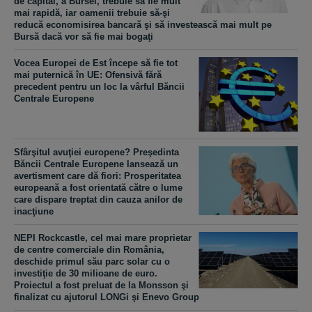
de capital, a Bursei, trebuie să fie mult
mai rapidă, iar oamenii trebuie să-şi
reducă economisirea bancară şi să investească mai mult pe
Bursă dacă vor să fie mai bogaţi
Vocea Europei de Est începe să fie tot
mai puternică în UE: Ofensivă fără
precedent pentru un loc la vârful Băncii
Centrale Europene
Sfârşitul avuţiei europene? Preşedinta
Băncii Centrale Europene lansează un
avertisment care dă fiori: Prosperitatea
europeană a fost orientată către o lume
care dispare treptat din cauza anilor de
inacţiune
NEPI Rockcastle, cel mai mare proprietar
de centre comerciale din România,
deschide primul său parc solar cu o
investiţie de 30 milioane de euro.
Proiectul a fost preluat de la Monsson şi
finalizat cu ajutorul LONGi şi Enevo Group