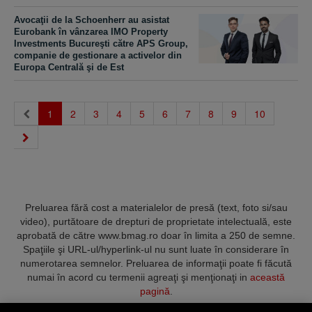
Avocaţii de la Schoenherr au asistat
Eurobank în vânzarea IMO Property
Investments Bucureşti către APS Group,
companie de gestionare a activelor din
Europa Centrală şi de Est
(current)
1
2
3
4
5
6
7
8
9
10
Preluarea fără cost a materialelor de presă (text, foto si/sau
video), purtătoare de drepturi de proprietate intelectuală, este
aprobată de către www.bmag.ro doar în limita a 250 de semne.
Spaţiile şi URL-ul/hyperlink-ul nu sunt luate în considerare în
numerotarea semnelor. Preluarea de informaţii poate fi făcută
numai în acord cu termenii agreaţi şi menţionaţi in
această
pagină
.