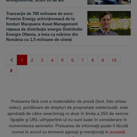
antreprenorial, acum 20 de ani
Tranzacţie de 700 milioane de euro:
Premier Energy achiziţionează de la
fonduri Macquarie Asset Management
reţeaua de distribuţie energie Distributie
Energie Oltenia, a treia ca mărime din
România cu 1,5 milioane de clienţi
(current)
1
2
3
4
5
6
7
8
9
10
Preluarea fără cost a materialelor de presă (text, foto si/sau
video), purtătoare de drepturi de proprietate intelectuală, este
aprobată de către www.bmag.ro doar în limita a 250 de semne.
Spaţiile şi URL-ul/hyperlink-ul nu sunt luate în considerare în
numerotarea semnelor. Preluarea de informaţii poate fi făcută
numai în acord cu termenii agreaţi şi menţionaţi in
această