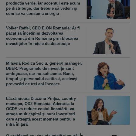
producţia verde, iar accentul este acum
pe distribuţie, dar trebuie să vedem şi
cum se va consuma energia
Volker Raffel, CEO E.ON Romania: Ar fi
păcat să încetinim dezvoltarea
economică din România prin blocarea
investiţiilor în reţele de distribuţie
Mihaela Rodica Suciu, general manager,
DEER: Programele de investiţii sunt
ambiţioase, dar nu suficiente. Banii,
timpul şi personalul calificat, aceleaşi
provocări de trei ani încoace
Lăcrămioara Diaconu-Pinţea, country
manager, OX2 România: Aderarea la
OCDE va reduce costul finanţării, va
atrage mult capital şi sunt investitori
care aşteaptă acest moment pentru a
intra în ţară
O problemă nu vine niciodată singură: În