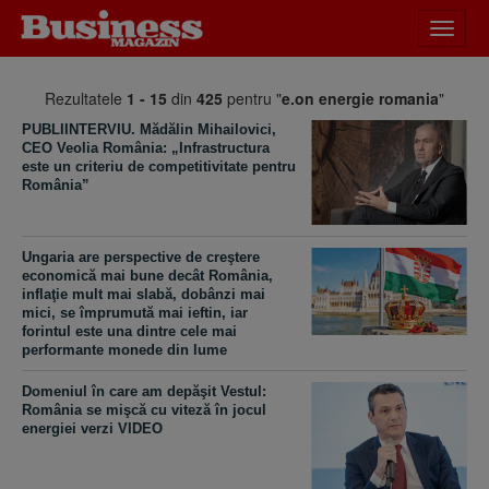
Desch
meniu
Rezultatele
1 - 15
din
425
pentru "
e.on energie romania
"
PUBLIINTERVIU. Mădălin Mihailovici,
CEO Veolia România: „Infrastructura
este un criteriu de competitivitate pentru
România”
Ungaria are perspective de creştere
economică mai bune decât România,
inflaţie mult mai slabă, dobânzi mai
mici, se împrumută mai ieftin, iar
forintul este una dintre cele mai
performante monede din lume
Domeniul în care am depăşit Vestul:
România se mişcă cu viteză în jocul
energiei verzi VIDEO