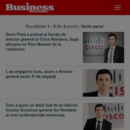
Desch
meniu
Rezultatele
1 - 3
din
3
pentru "
dorin pena
"
Dorin Pena a preluat şi funcţia de
director general al Cisco România, după
plecarea lui Paul Maravei de la
conducere
L-au angajat la liceu, acum e director
general peste 37 de angajaţi
Cum a ajuns un tânăr luat de pe băncile
liceului directorul general din România
al unei multinaţionale americane