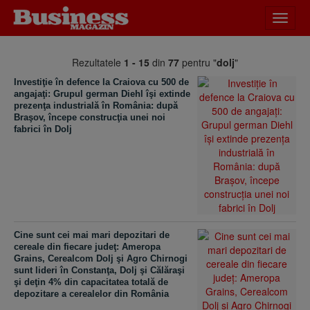
Desch
meniu
Rezultatele
1 - 15
din
77
pentru "
dolj
"
Investiţie în defence la Craiova cu 500 de
angajaţi: Grupul german Diehl îşi extinde
prezenţa industrială în România: după
Braşov, începe construcţia unei noi
fabrici în Dolj
Cine sunt cei mai mari depozitari de
cereale din fiecare judeţ: Ameropa
Grains, Cerealcom Dolj şi Agro Chirnogi
sunt lideri în Constanţa, Dolj şi Călăraşi
şi deţin 4% din capacitatea totală de
depozitare a cerealelor din România