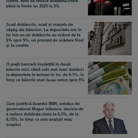
curent. BNR va reduce dobânda-cheie
până la finele lui 2025 la 5%
Scad dobânzile, scad şi marjele de
câştig ale băncilor: La depozitele noi în
lei într-un an dobânzile au scăzut de la
6% spre 5%, un procent de scădere fiind
şi la credite
O piaţă bancară împărţită în două:
băncile mici oferă cele mai mari dobânzi
la depozitele la termen în lei, de 6-7%, în
timp ce băncile mari le-au redus spre 5%
Cum justifică boardul BNR, condus de
guvernatorul Mugur Isărescu, decizia de
a reduce dobânda-cheie la 6,5%, de la
6,75%, în timp ce unii analişti erau
sceptici