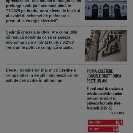
apreciază că "rata anuală a inflaţiei îşi va
prelungi evoluţia fluctuantă până în
T3/2025 pe fondul unor efecte de bază şi
al expirării schemei de plafonare a
preţului la energia electrică"
Şedinţă crucială la BNR. Are curaj BNR
să reducă dobânda ca să relanseze
economia care a frânat la plus 0,2%?
Tensiunile politice complică situaţia
Efectul dobânzilor mai mici: Creditele
companiilor în valută marchează primul
salt de două cifre în ultimul an