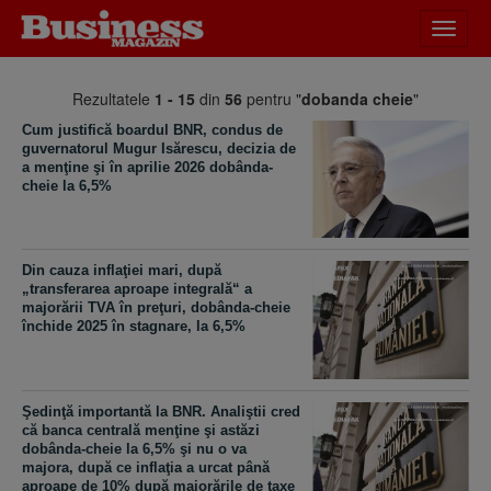
Desch
meniu
Rezultatele
1 - 15
din
56
pentru "
dobanda cheie
"
Cum justifică boardul BNR, condus de
guvernatorul Mugur Isărescu, decizia de
a menţine şi în aprilie 2026 dobânda-
cheie la 6,5%
Din cauza inflaţiei mari, după
„transferarea aproape integrală“ a
majorării TVA în preţuri, dobânda-cheie
închide 2025 în stagnare, la 6,5%
Şedinţă importantă la BNR. Analiştii cred
că banca centrală menţine şi astăzi
dobânda-cheie la 6,5% şi nu o va
majora, după ce inflaţia a urcat până
aproape de 10% după majorările de taxe