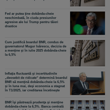
Fed ar putea ţine dobânda-cheie
neschimbată, în ciuda presiunilor
agresive ale lui Trump pentru tăieri
drastice
Cum justifică boardul BNR, condus de
guvernatorul Mugur Isărescu, decizia de
a menţine şi în iulie 2025 dobânda-cheie
la 6,5%
Inflaţia fluctuantă şi incertitudinile
„deosebit de ridicate“ determină boardul
BNR să menţină dobânda-cheie la 6,5%
şi în luna mai, deşi economia a stagnat
în T1/2025, iar creditarea încetineşte
BNR îşi păstrează prudenţa şi menţine
dobânda-cheie la 6,5%. Banca centrală