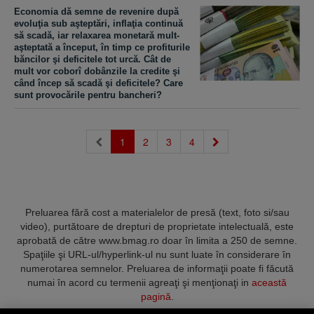
Economia dă semne de revenire după
evoluţia sub aşteptări, inflaţia continuă
să scadă, iar relaxarea monetară mult-
aşteptată a început, în timp ce profiturile
băncilor şi deficitele tot urcă. Cât de
mult vor coborî dobânzile la credite şi
când încep să scadă şi deficitele? Care
sunt provocările pentru bancheri?
(current)
1
2
3
4
Preluarea fără cost a materialelor de presă (text, foto si/sau
video), purtătoare de drepturi de proprietate intelectuală, este
aprobată de către www.bmag.ro doar în limita a 250 de semne.
Spaţiile şi URL-ul/hyperlink-ul nu sunt luate în considerare în
numerotarea semnelor. Preluarea de informaţii poate fi făcută
numai în acord cu termenii agreaţi şi menţionaţi in
această
pagină
.