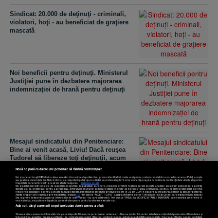
Sindicat: 20.000 de deţinuţi - criminali,
violatori, hoţi - au beneficiat de graţiere
mascată
Noi beneficii pentru deţinuţi. Ministerul
Justiţiei pune în dezbatere majorarea
indemnizaţiei de hrană pentru deţinuţi
Mesajul sindicatului din Penitenciare:
Bine ai venit acasă, Liviu! Dacă reuşea
Tudorel să libereze toţi deţinuţii, acum
erai singur
Nouă ne pasă ca datele tale personale să rămână confidențiale
Noi și partenerii noștri
589
stocăm și/sau accesăm informații pe dispozitivul dvs., precum identificatorii cookie unici pentru prelucrarea datelor cu caracter personal. Puteți accepta
sau gestiona preferințele dvs. făcând clic mai jos, respectiv vă puteți opune utilizării unui interes legitim în orice moment pe pagina cu politica de confidențialitate. Aceste alegeri vor
fi raportate partenerilor noștri și nu vă vor afecta navigarea.
Mai multe detalii
Noi si partenerii nostri (retelele de socializare si agentiile de publicitate partenere, precum si furnizorii nostri de servicii de date analitice) prelucram date pentru a permite
website-ului sa functioneze, pentru a personaliza continutul si anunturile publicitare afisate in functie de interesele si/sau profilul dvs., pentru a va oferi functionalitati aferente
retelelor de socializare si pentru a analiza traficul pe website. Beneficiati de drepturile prevazute de art. 15-22 din GDPR in legatura cu prelucrarea datelor cu caracter personal.
Aceste drepturi pot fi exercitate prin modalitatea indicata
aici
. Prin click pe “ACCEPT TOATE”, acceptati folosirea tuturor Tehnologiilor de tip Cookie, care implica inclusiv acceptul
dvs. cu privire la stocarea/accesarea informatiilor de catre Vendor-ii cu care colaboram. Prin click pe “VREAU SA MODIFIC SETARILE INDIVIDUAL” puteti schimba preferintele in
mod individual, mai putin cele legate de cookie strict necesare pentru functionarea website-ului.
Atât noi, cât și partenerii noștri prelucrăm datele pentru a oferi:
Stocarea și/sau accesarea informațiilor de pe un dispozitiv. Măsurarea performanței reclamelor. Utilizarea profilurilor pentru selectarea conținutului personalizat. Dezvoltarea și
îmbunătățirea serviciilor. Crearea profilurilor de conținut personalizat. Utilizarea profilurilor pentru selectarea publicității personalizate. Crearea profilurilor pentru publicitate