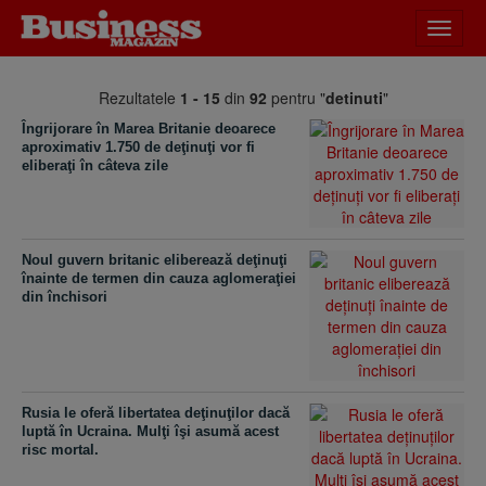
Desch
meniu
Rezultatele
1 - 15
din
92
pentru "
detinuti
"
Îngrijorare în Marea Britanie deoarece
aproximativ 1.750 de deţinuţi vor fi
eliberaţi în câteva zile
Noul guvern britanic eliberează deţinuţi
înainte de termen din cauza aglomeraţiei
din închisori
Rusia le oferă libertatea deţinuţilor dacă
luptă în Ucraina. Mulţi îşi asumă acest
risc mortal.