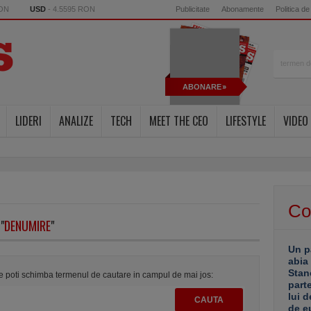
RON
USD
- 4.5595 RON
Publicitate
Abonamente
Politica de
ABONARE
LIDERI
ANALIZE
TECH
MEET THE CEO
LIFESTYLE
VIDEO
Co
"
DENUMIRE
"
Un p
abia
Stan
te poti schimba termenul de cautare in campul de mai jos:
part
lui d
de e