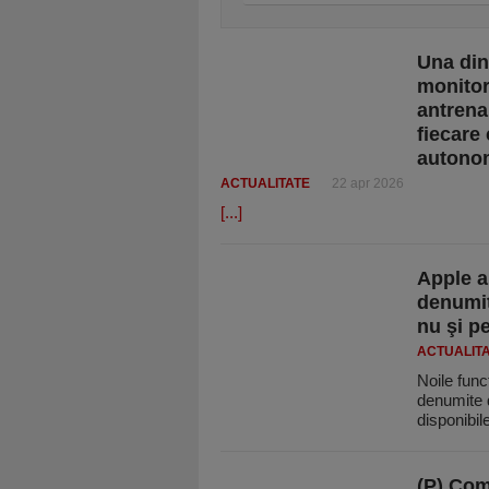
Una din
monitor
antrena
fiecare 
autonom
ACTUALITATE
22 apr 2026
[...]
Apple ar
denumit
nu şi pe
ACTUALIT
Noile funcţ
denumite d
disponibil
(P) Com