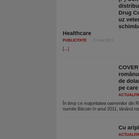
distrib
Drug C
uz veter
schimba
Healthcare
PUBLICITATE
23 nov 2021
[...]
​COVER 
românul
de dola
pe care
ACTUALIT
În timp ce majoritatea oamenilor din 
numite Bitcoin în anul 2011, tânărul 
Cu arip
ACTUALIT