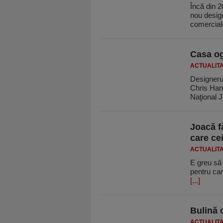
Încă din 
nou design
comercial
Casa og
ACTUALIT
Designeru
Chris Hanl
Naţional 
Joacă fă
care ce
ACTUALIT
E greu să ţ
pentru car
[...]
Bulină 
ACTUALIT