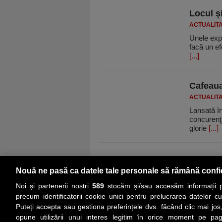
Locul ş
ACTUALIT
Unele expoz
facă un ef
[...]
Cafeaua
ACTUALIT
Lansată în 
concurenţi
glorie
[...]
Nouă ne pasă ca datele tale personale să rămână confi
Noi și partenerii noștri
589
stocăm și/sau accesăm informații pe
precum identificatorii cookie unici pentru prelucrarea datelor c
Puteți accepta sau gestiona preferințele dvs. făcând clic mai jos,
PRIMA PAGINĂ
ACTUALITATE
CO
opune utilizării unui interes legitim în orice moment pe pag