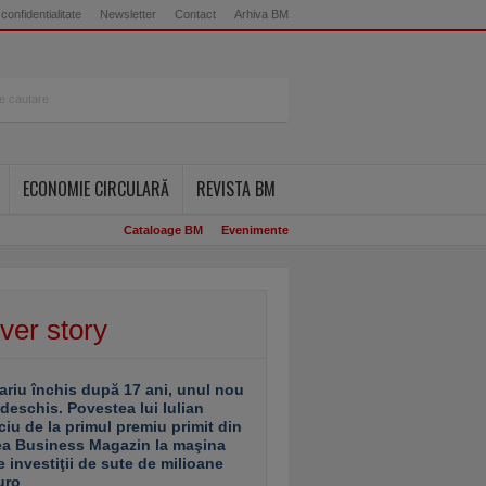
 confidentialitate
Newsletter
Contact
Arhiva BM
ECONOMIE CIRCULARĂ
REVISTA BM
Cataloage BM
Evenimente
ver story
ariu închis după 17 ani, unul nou
 deschis. Povestea lui Iulian
ciu de la primul premiu primit din
ea Business Magazin la maşina
e investiţii de sute de milioane
uro