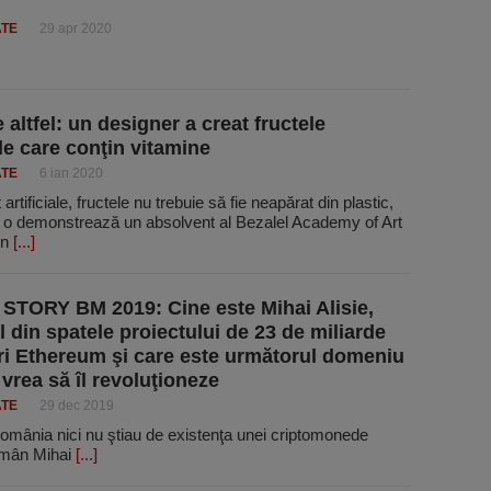
ATE
29 apr 2020
 altfel: un designer a creat fructele
ale care conţin vitamine
ATE
6 ian 2020
rtificiale, fructele nu trebuie să fie neapărat din plastic,
o demonstrează un absolvent al Bezalel Academy of Art
gn
[...]
STORY BM 2019: Cine este Mihai Alisie,
 din spatele proiectului de 23 de miliarde
ri Ethereum şi care este următorul domeniu
 vrea să îl revoluţioneze
ATE
29 dec 2019
România nici nu ştiau de existenţa unei criptomonede
român Mihai
[...]