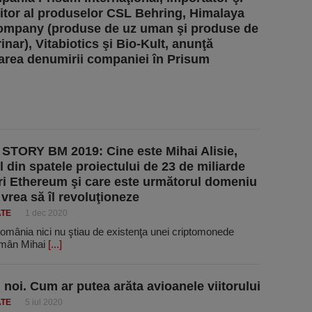
uitor al produselor CSL Behring, Himalaya
ompany (produse de uz uman şi produse de
inar), Vitabiotics şi Bio-Kult, anunţă
rea denumirii companiei în Prisum
STORY BM 2019: Cine este Mihai Alisie,
 din spatele proiectului de 23 de miliarde
ri Ethereum şi care este următorul domeniu
 vrea să îl revoluţioneze
ATE
1 dec 2020
România nici nu ştiau de existenţa unei criptomonede
român Mihai
[...]
i noi. Cum ar putea arăta avioanele viitorului
ATE
5 iul 2020