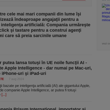
tre cele mai mari companii din lume îşi
izează îndeaproape angajaţii pentru a
 inteligenţa artificială: Compania urmăreşte
click şi tastare pentru a construi agenţi
i care să preia sarcinile umane
vezi c
 putea lansa totuşi în UE noile funcţii AI -
e Apple Intelligence - dar numai pe Mac-uri,
 iPhone-uri şi iPad-uri
ATE
7 aug 2024
ii bazate pe inteligenţa artificială (AI) ale gigantului Apple,
e companie Apple Intelligence, ar putea fi totuşi
e
[...]
pania Prisum Internaţional, importator şi