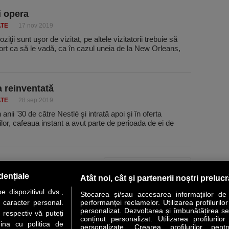
i opera
ATE
17 nov 2019
iţii sunt uşor de vizitat, pe altele vizitatorii trebuie să
ort ca să le vadă, ca în cazul uneia de la New Orleans,
 reinventată
ATE
28 sep 2019
anii '30 de către Nestlé şi intrată apoi şi în oferta
lor, cafeaua instant a avut parte de perioada de ei de
PAGINA URMĂTOARE »
dențiale
Atât noi, cât și partenerii noștri preluc
 dispozitivul dvs.,
Stocarea și/sau accesarea informațiilor de
u caracter personal.
performanței reclamelor. Utilizarea profilurilo
personalizat. Dezvoltarea și îmbunătățirea serv
 respectiv vă puteți
conținut personalizat. Utilizarea profilurilor
VER STORY
LIDERI
ANALIZE
HI-TECH
MEET THE CEO
ina cu politica de
personalizate. Crearea profilurilor pentr