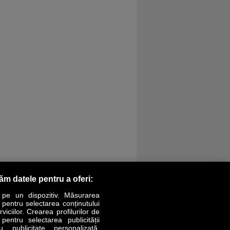
răm datele pentru a oferi:
 pe un dispozitiv. Măsurarea
r pentru selectarea conținutului
iciilor. Crearea profilurilor de
 pentru selectarea publicității
LIFESTYLE
SPECIAL
OPINII
u publicitate personalizată.