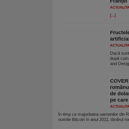
Franţei
ACTUALIT
[...]
Fructele
artifici
ACTUALIT
Dacă sunt a
după cum 
and Desi
​COVER 
românul
de dola
pe care
ACTUALIT
În timp ce majoritatea oamenilor din 
numite Bitcoin în anul 2011, tânărul 