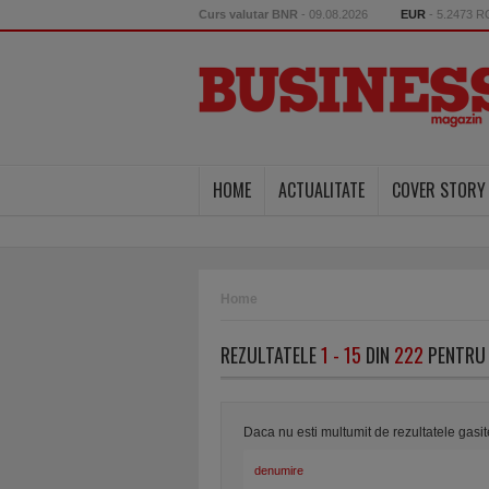
Curs valutar BNR
- 09.08.2026
EUR
- 5.2473 
HOME
ACTUALITATE
COVER STORY
Home
REZULTATELE
1 - 15
DIN
222
PENTRU 
Daca nu esti multumit de rezultatele gasi