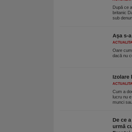
După ce a 
britanic D
sub denu
Aşa s-a
ACTUALIT
Oare cum 
dacă nu cu
Izolare
ACTUALIT
Cum a doua
lucru nu e
munci sa
De ce a
urmă cu 