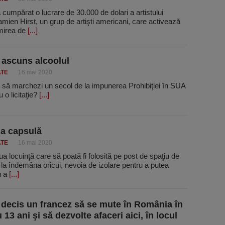
cumpărat o lucrare de 30.000 de dolari a artistului
amien Hirst, un grup de artişti americani, care activează
mirea de
[...]
 ascuns alcoolul
ATE
16 mai 2020
să marchezi un secol de la impunerea Prohibiţiei în SUA
 o licitaţie?
[...]
 la capsulă
ATE
16 mai 2020
 locuinţă care să poată fi folosită pe post de spaţiu de
 la îndemâna oricui, nevoia de izolare pentru a putea
u a
[...]
 decis un francez să se mute în România în
13 ani şi să dezvolte afaceri aici, în locul