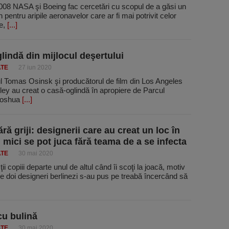
2008 NASA şi Boeing fac cercetări cu scopul de a găsi un
 pentru aripile aeronavelor care ar fi mai potrivit celor
e,
[...]
lindă din mijlocul deşertului
ATE
27 iun 2020
l Tomas Osinsk şi producătorul de film din Los Angeles
ey au creat o casă-oglindă în apropiere de Parcul
Joshua
[...]
ră griji: designerii care au creat un loc în
i mici se pot juca fără teama de a se infecta
ATE
30 mai 2020
ii copiii departe unul de altul când îi scoţi la joacă, motiv
e doi designeri berlinezi s-au pus pe treabă încercând să
cu bulină
ATE
30 mai 2020