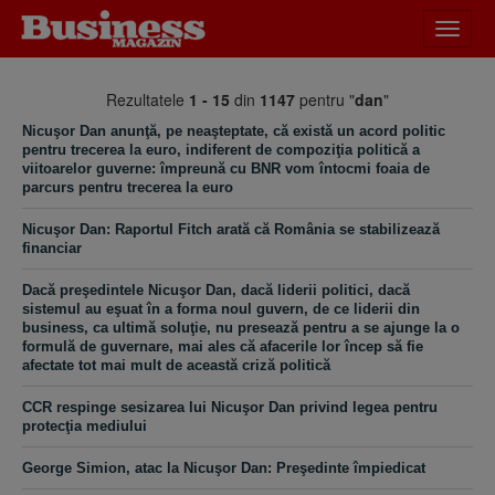
Desch
meniu
Rezultatele
1 - 15
din
1147
pentru "
dan
"
Nicuşor Dan anunţă, pe neaşteptate, că există un acord politic
pentru trecerea la euro, indiferent de compoziţia politică a
viitoarelor guverne: împreună cu BNR vom întocmi foaia de
parcurs pentru trecerea la euro
Nicuşor Dan: Raportul Fitch arată că România se stabilizează
financiar
Dacă preşedintele Nicuşor Dan, dacă liderii politici, dacă
sistemul au eşuat în a forma noul guvern, de ce liderii din
business, ca ultimă soluţie, nu presează pentru a se ajunge la o
formulă de guvernare, mai ales că afacerile lor încep să fie
afectate tot mai mult de această criză politică
CCR respinge sesizarea lui Nicuşor Dan privind legea pentru
protecţia mediului
George Simion, atac la Nicuşor Dan: Preşedinte împiedicat