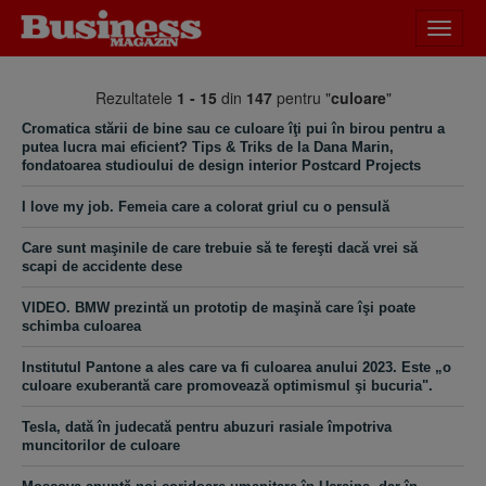
Desch
meniu
Rezultatele
1 - 15
din
147
pentru "
culoare
"
Cromatica stării de bine sau ce culoare îţi pui în birou pentru a
putea lucra mai eficient? Tips & Triks de la Dana Marin,
fondatoarea studioului de design interior Postcard Projects
I love my job. Femeia care a colorat griul cu o pensulă
Care sunt maşinile de care trebuie să te fereşti dacă vrei să
scapi de accidente dese
VIDEO. BMW prezintă un prototip de maşină care îşi poate
schimba culoarea
Institutul Pantone a ales care va fi culoarea anului 2023. Este „o
culoare exuberantă care promovează optimismul şi bucuria".
Tesla, dată în judecată pentru abuzuri rasiale împotriva
muncitorilor de culoare