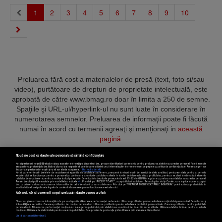
(current)
1
2
3
4
5
6
7
8
9
10
Preluarea fără cost a materialelor de presă (text, foto si/sau
video), purtătoare de drepturi de proprietate intelectuală, este
aprobată de către www.bmag.ro doar în limita a 250 de semne.
Spaţiile şi URL-ul/hyperlink-ul nu sunt luate în considerare în
numerotarea semnelor. Preluarea de informaţii poate fi făcută
numai în acord cu termenii agreaţi şi menţionaţi in
această
pagină
.
Nouă ne pasă ca datele tale personale să rămână confidențiale
Noi și partenerii noștri
589
stocăm și/sau accesăm informații pe dispozitivul dvs., precum identificatorii cookie unici pentru prelucrarea datelor cu caracter personal. Puteți accepta
sau gestiona preferințele dvs. făcând clic mai jos, respectiv vă puteți opune utilizării unui interes legitim în orice moment pe pagina cu politica de confidențialitate. Aceste alegeri vor
fi raportate partenerilor noștri și nu vă vor afecta navigarea.
Mai multe detalii
Noi si partenerii nostri (retelele de socializare si agentiile de publicitate partenere, precum si furnizorii nostri de servicii de date analitice) prelucram date pentru a permite
Termeni și condiții
Confidențialitate
Cookies
Contact
website-ului sa functioneze, pentru a personaliza continutul si anunturile publicitare afisate in functie de interesele si/sau profilul dvs., pentru a va oferi functionalitati aferente
retelelor de socializare si pentru a analiza traficul pe website. Beneficiati de drepturile prevazute de art. 15-22 din GDPR in legatura cu prelucrarea datelor cu caracter personal.
Aceste drepturi pot fi exercitate prin modalitatea indicata
aici
. Prin click pe “ACCEPT TOATE”, acceptati folosirea tuturor Tehnologiilor de tip Cookie, care implica inclusiv acceptul
dvs. cu privire la stocarea/accesarea informatiilor de catre Vendor-ii cu care colaboram. Prin click pe “VREAU SA MODIFIC SETARILE INDIVIDUAL” puteti schimba preferintele in
mod individual, mai putin cele legate de cookie strict necesare pentru functionarea website-ului.
Atât noi, cât și partenerii noștri prelucrăm datele pentru a oferi:
Copyright © 2025 BUSINESSMEX S.A.
Stocarea și/sau accesarea informațiilor de pe un dispozitiv. Măsurarea performanței reclamelor. Utilizarea profilurilor pentru selectarea conținutului personalizat. Dezvoltarea și
îmbunătățirea serviciilor. Crearea profilurilor de conținut personalizat. Utilizarea profilurilor pentru selectarea publicității personalizate. Crearea profilurilor pentru publicitate
personalizată. Măsurarea performanței conținutului. Înțelegerea publicului prin statistici sau combinații de date din surse diferite. Utilizarea datelor limitate pentru a selecta
Setări cookies
conținutul. Utilizarea de date limitate pentru a selecta publicitatea. Date precise de geolocație și identificarea prin scanarea dispozitivului.
Listă parteneri (furnizori)