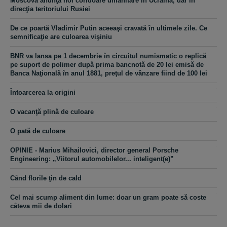
Moscova anunţă noi coridoare umanitare în Ucraina, dar în
direcţia teritoriului Rusiei
De ce poartă Vladimir Putin aceeaşi cravată în ultimele zile. Ce
semnificaţie are culoarea vişiniu
BNR va lansa pe 1 decembrie în circuitul numismatic o replică
pe suport de polimer după prima bancnotă de 20 lei emisă de
Banca Naţională în anul 1881, preţul de vânzare fiind de 100 lei
Întoarcerea la origini
O vacanţă plină de culoare
O pată de culoare
OPINIE - Marius Mihailovici, director general Porsche
Engineering: „Viitorul automobilelor... inteligent(e)”
Când florile ţin de cald
Cel mai scump aliment din lume: doar un gram poate să coste
câteva mii de dolari