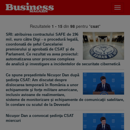
Desch
meniu
Rezultatele
1 - 15
din
98
pentru "
csat
"
SRI: atribuirea contractului SAFE de 196
mil. euro către Digi - o procedură legală,
coordonată de şeful Cancelariei
premierului şi aprobată de CSAT şi de
Parlament. Ce rezultat va avea proiectul:
automatizarea unor procese complexe
de analiză şi investigare a incidentelor de securitate cibernetică
Ce spune preşedintele Nicuşor Dan după
şedinţa CSAT: Am discutat despre
dislocarea temporară în România a unor
echipamente şi forţe militare americane,
inclusiv avioane de realimentare,
sisteme de monitorizare şi echipamente de comunicaţii satelitare,
în corelare cu scutul de la Deveselu
Nicuşor Dan a convocat şedinţa CSAT
miercuri