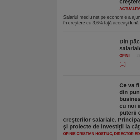
creşter
ACTUALIT
Salariul mediu net pe economie a ajuns
în creştere cu 3,6% faţă aceeaşi lună
Din păc
salarial
OPINII
2
[...]
Ce va f
din pun
busines
cu noi i
puterii
creşterilor salariale. Princip
şi proiecte de investiţii la câ
OPINIE CRISTIAN HOSTIUC, DIRECTOR ED