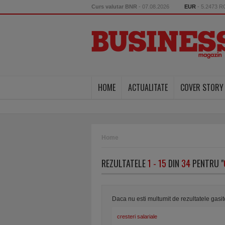
Curs valutar BNR
- 07.08.2026
EUR
- 5.2473 
HOME
ACTUALITATE
COVER STORY
Home
REZULTATELE
1 - 15
DIN
34
PENTRU "
Daca nu esti multumit de rezultatele gasi