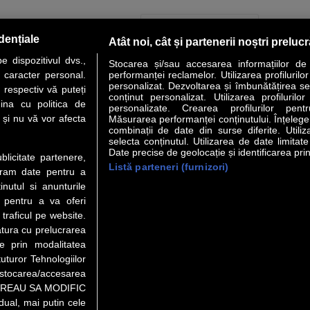
PAGINA URMĂTOARE »
dențiale
Atât noi, cât și partenerii noștri preluc
 dispozitivul dvs.,
Stocarea și/sau accesarea informațiilor de
u caracter personal.
performanței reclamelor. Utilizarea profilurilo
personalizat. Dezvoltarea și îmbunătățirea serv
 respectiv vă puteți
conținut personalizat. Utilizarea profilurilor
VER STORY
LIDERI
ANALIZE
HI-TECH
MEET THE CEO
ina cu politica de
personalizate. Crearea profilurilor pentr
i și nu vă vor afecta
Măsurarea performanței conținutului. Înțelegere
combinații de date din surse diferite. Utiliz
uri utile
Servicii
selecta conținutul. Utilizarea de date limitat
Date precise de geolocație și identificarea prin
ublicitate partenere,
Listă parteneri (furnizori)
Financiar
Politica de confidentialitate
Newsletter
ucram date pentru a
 Noi
Termeni si conditii
RSS
nutul si anunturile
t Redactie
About cookies
., pentru a va oferi
t Marketing
 traficul pe website.
atura cu prelucrarea
 Vanzari
te prin modalitatea
ente print
uturor Tehnologiilor
orii BM
a stocarea/accesarea
pe “VREAU SA MODIFIC
ual, mai putin cele
eo), purtătoare de drepturi de proprietate intelectuală, este aprobată d