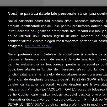
Nouă ne pasă ca datele tale personale să rămână confi
Noi și partenerii noștri
589
stocăm și/sau accesăm informații pe
precum identificatorii cookie unici pentru prelucrarea datelor c
Puteți accepta sau gestiona preferințele dvs. făcând clic mai jos,
PRIMA PAGINĂ
ACTUALITATE
CO
opune utilizării unui interes legitim în orice moment pe pag
confidențialitate. Aceste alegeri vor fi raportate partenerilor noștr
navigarea.
Mai multe detalii
Social
Link-
Noi si partenerii nostri (retelele de socializare si agentiile de p
Z
iarul 
Urmareste-ne pe Facebook
precum si furnizorii nostri de servicii de date analitice) prel
Despre
permite website-ului sa functioneze, pentru a personaliza conti
Contac
publicitare afisate in functie de interesele si/sau profilul dvs
Contac
functionalitati aferente retelelor de socializare si pentru a analiza
Beneficiati de drepturile prevazute de art. 15-22 din GDPR in leg
Contact
datelor cu caracter personal. Aceste drepturi pot fi exercita
Abonam
indicata
. Prin click pe “ACCEPT TOATE”, acceptati folosirea t
aici
Redact
de tip Cookie, care implica inclusiv acceptul dvs. cu privire l
informatiilor de catre Vendor-ii cu care colaboram. Prin click 
Setări cookies
SETARILE INDIVIDUAL” puteti schimba preferintele in mod individ
Preluarea fără cost a materialelor de presă (text, foto si/sau vid