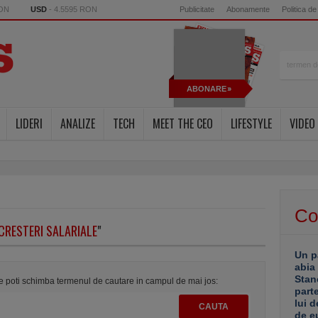
RON
USD
- 4.5595 RON
Publicitate
Abonamente
Politica de
ABONARE
LIDERI
ANALIZE
TECH
MEET THE CEO
LIFESTYLE
VIDEO
Co
CRESTERI SALARIALE
"
Un p
abia
Stan
te poti schimba termenul de cautare in campul de mai jos:
part
lui d
de e