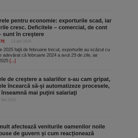
ele pentru economie: exporturile scad, iar
rile cresc. Deficitele – comercial, de cont
– sunt în creştere
ATE
13 apr 2025
ie 2025 faţă de februarie trecut, exporturile au scăzut cu
 adevărat că februarie 2024 a avut 29 de zile, iar
 2025
[...]
le de creştere a salariilor s-au cam gripat,
mele încearcă să-şi automatizeze procesele,
 înseamnă mai puţini salariaţi
 feb 2025
mult afectează veniturile oamenilor noile
puse de guvern şi cum reacţionează