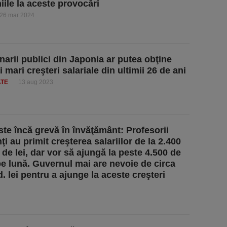
ile la aceste provocări
26 mar 2024
narii publici din Japonia ar putea obţine
 mari creşteri salariale din ultimii 26 de ani
ATE
13 aug 2023
ste încă grevă în învăţământ: Profesorii
i au primit creşterea salariilor de la 2.400
 de lei, dar vor să ajungă la peste 4.500 de
 pe lună. Guvernul mai are nevoie de circa
. lei pentru a ajunge la aceste creşteri