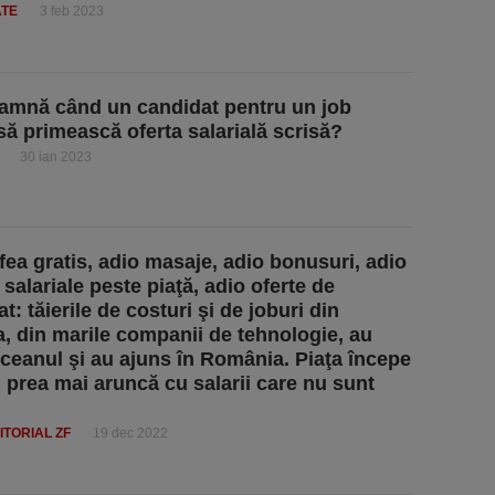
ATE
3 feb 2023
amnă când un candidat pentru un job
 să primească oferta salarială scrisă?
30 ian 2023
fea gratis, adio masaje, adio bonusuri, adio
 salariale peste piaţă, adio oferte de
t: tăierile de costuri şi de joburi din
, din marile companii de tehnologie, au
oceanul şi au ajuns în România. Piaţa începe
 prea mai aruncă cu salarii care nu sunt
ITORIAL ZF
19 dec 2022