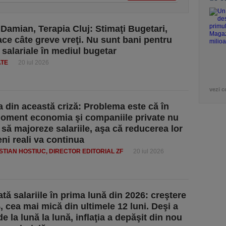
Damian, Terapia Cluj: Stimaţi Bugetari,
face câte greve vreţi. Nu sunt bani pentru
 salariale în mediul bugetar
ATE
20 iul 2026
vezi c
a din această criză: Problema este că în
oment economia şi companiile private nu
 să majoreze salariile, aşa că reducerea lor
eni reali va continua
ISTIAN HOSTIUC, DIRECTOR EDITORIAL ZF
20 iul 2026
tă salariile în prima lună din 2026: creştere
, cea mai mică din ultimele 12 luni. Deşi a
e la lună la lună, inflaţia a depăşit din nou