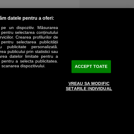
răm datele pentru a oferi:
 pe un dispozitiv. Măsurarea
r pentru selectarea conținutului
iciilor. Crearea profilurilor de
 pentru selectarea publicității
LIFESTYLE
SPECIAL
OPINII
u publicitate personalizată.
a publicului prin statistici sau
area datelor limitate pentru a
Revista Business Magazin
e pentru a selecta publicitatea.
 scanarea dispozitivului.
ACCEPT TOATE
Abonează-te şi primeşte revista acasă
saptămânal
VREAU SA MODIFIC
Discount:
15%
SETARILE INDIVIDUAL
Arhivă revistă
ABONARE
e către www.bmag.ro doar în limita a 250 de semne. Spaţiile şi URL-