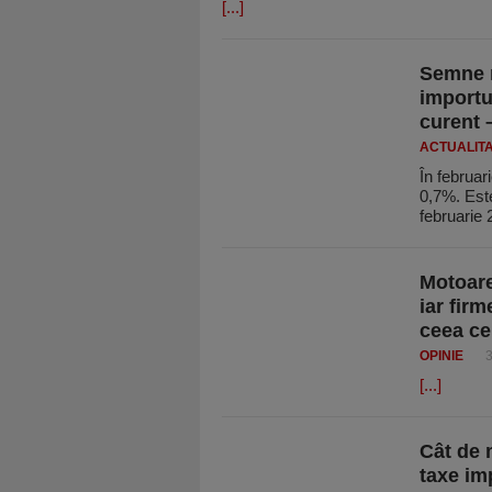
[...]
Semne r
importu
curent 
ACTUALIT
În februar
0,7%. Este
februarie
Motoare
iar fir
ceea ce
OPINIE
3
[...]
Cât de 
taxe im