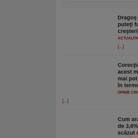
Dragoş 
puteţi 
creşteri
ACTUALIT
[...]
Corecţi
acest m
mai pot
în term
OPINIE CR
[...]
Cum ara
de 3,6%
scăzut d