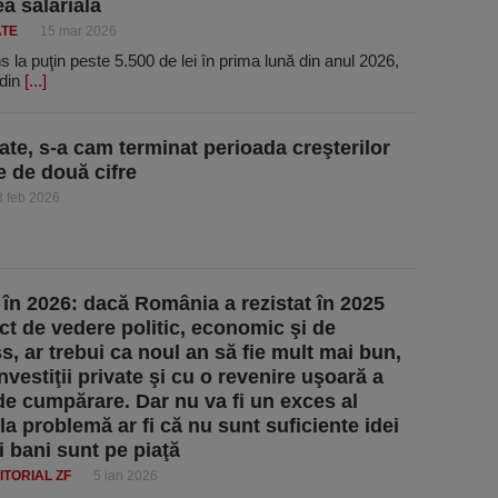
ea salarială
ATE
15 mar 2026
 la puţin peste 5.500 de lei în prima lună din anul 2026,
 din
[...]
ate, s-a cam terminat perioada creşterilor
e de două cifre
3 feb 2026
i în 2026: dacă România a rezistat în 2025
ct de vedere politic, economic şi de
s, ar trebui ca noul an să fie mult mai bun,
nvestiţii private şi cu o revenire uşoară a
 de cumpărare. Dar nu va fi un exces al
ala problemă ar fi că nu sunt suficiente idei
ţi bani sunt pe piaţă
ITORIAL ZF
5 ian 2026