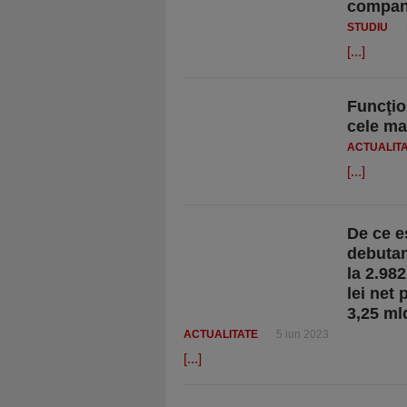
compani
STUDIU
[...]
Funcţio
cele mai
ACTUALIT
[...]
De ce e
debutanţ
la 2.982
lei net
3,25 mld
ACTUALITATE
5 iun 2023
[...]