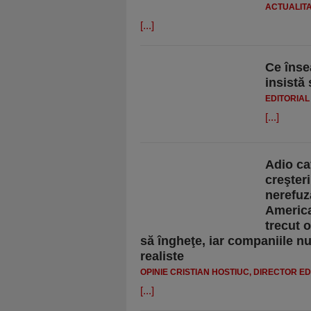
ACTUALIT
[...]
Ce înse
insistă
EDITORIAL
[...]
Adio ca
creşteri
nerefuza
America
trecut 
să îngheţe, iar companiile nu
realiste
OPINIE CRISTIAN HOSTIUC, DIRECTOR ED
[...]