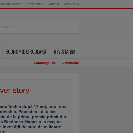
 confidentialitate
Newsletter
Contact
Arhiva BM
ECONOMIE CIRCULARĂ
REVISTA BM
Cataloage BM
Evenimente
ver story
ariu închis după 17 ani, unul nou
 deschis. Povestea lui Iulian
ciu de la primul premiu primit din
ea Business Magazin la maşina
e investiţii de sute de milioane
uro