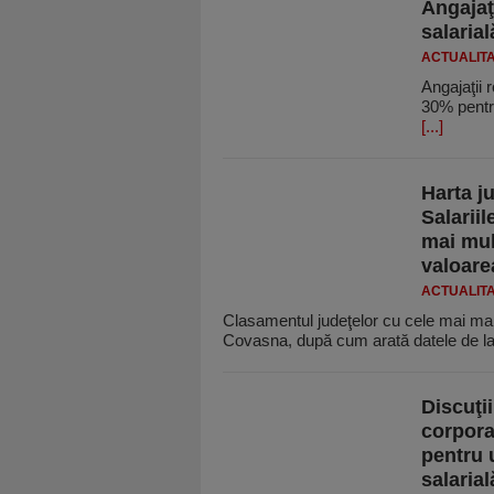
Angajaţ
salarial
ACTUALIT
Angajaţii 
30% pentru
[...]
Harta ju
Salariil
mai mul
valoare
ACTUALIT
Clasamentul judeţelor cu cele mai mari
Covasna, după cum arată datele de la 
Discuţi
corpora
pentru 
salarial