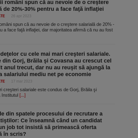
ii români spun că au nevoie de o creştere
ă de 20%-30% pentru a face faţă inflaţiei
ATE
26 apr 2023
români spun că au nevoie de o creştere salarială de 20% -
 a face faţă inflaţiei, dar majoritatea afirmă că nu au fost
deţelor cu cele mai mari creşteri salariale.
e din Gorj, Brăila şi Covasna au crescut cel
t anul trecut, dar nu au reuşit să ajungă la
a salariului mediu net pe economie
ATE
17 mar 2023
 creşteri salariale este condus de Gorj, Brăila şi
Institutul
[...]
ile din spatele procesului de recrutare a
tiştilor: Ce înseamnă când un candidat
un job tot insistă să primească oferta
ă în scris?