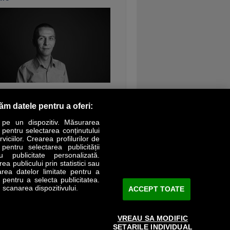
ontinuarea
răm datele pentru a oferi:
 pe un dispozitiv. Măsurarea
r pentru selectarea conținutului
iciilor. Crearea profilurilor de
 pentru selectarea publicității
LIFESTYLE
SPECIAL
OPINII
u publicitate personalizată.
a publicului prin statistici sau
area datelor limitate pentru a
Revista Business Magazin
e pentru a selecta publicitatea.
 scanarea dispozitivului.
ACCEPT TOATE
Abonează-te şi primeşte revista acasă
saptămânal
VREAU SA MODIFIC
Discount:
15%
SETARILE INDIVIDUAL