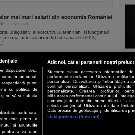
elor mai mari salarii din economia României
ATE
7 oct 2020
pului legislativ, ai execu­tivului, tehnicienii şi funcţionarii
t cele mai mari salarii medii brute anuale în 2018,
..]
vezi c
dențiale
Atât noi, cât și partenerii noștri preluc
 dispozitivul dvs.,
Stocarea și/sau accesarea informațiilor de
u caracter personal.
performanței reclamelor. Utilizarea profilurilo
personalizat. Dezvoltarea și îmbunătățirea serv
 respectiv vă puteți
conținut personalizat. Utilizarea profilurilor
VER STORY
LIDERI
ANALIZE
HI-TECH
MEET THE CEO
ina cu politica de
personalizate. Crearea profilurilor pentr
i și nu vă vor afecta
Măsurarea performanței conținutului. Înțelegere
combinații de date din surse diferite. Utiliz
uri utile
Servicii
selecta conținutul. Utilizarea de date limitat
Date precise de geolocație și identificarea prin
ublicitate partenere,
Listă parteneri (furnizori)
Financiar
Politica de confidentialitate
Newsletter
ucram date pentru a
 Noi
Termeni si conditii
RSS
nutul si anunturile
t Redactie
About cookies
., pentru a va oferi