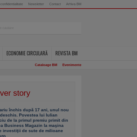
 confidentialitate
Newsletter
Contact
Arhiva BM
ECONOMIE CIRCULARĂ
REVISTA BM
Cataloage BM
Evenimente
ver story
ariu închis după 17 ani, unul nou
 deschis. Povestea lui Iulian
ciu de la primul premiu primit din
ea Business Magazin la maşina
e investiţii de sute de milioane
uro