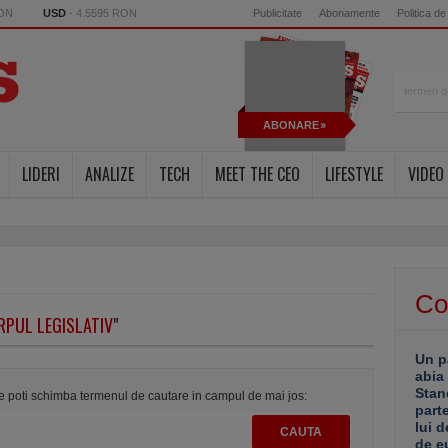
RON
USD
- 4.5595 RON
Publicitate
Abonamente
Politica de
ABONARE
LIDERI
ANALIZE
TECH
MEET THE CEO
LIFESTYLE
VIDEO
Co
RPUL LEGISLATIV
"
Un p
abia
Stan
te poti schimba termenul de cautare in campul de mai jos:
part
lui d
de e