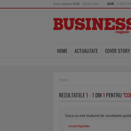
Curs valutar BNR
- 08.08.2026
EUR
- 5.2473 
HOME
ACTUALITATE
COVER STORY
Home
REZULTATELE
1 - 1
DIN
1
PENTRU "
CO
Daca nu esti multumit de rezultatele gasi