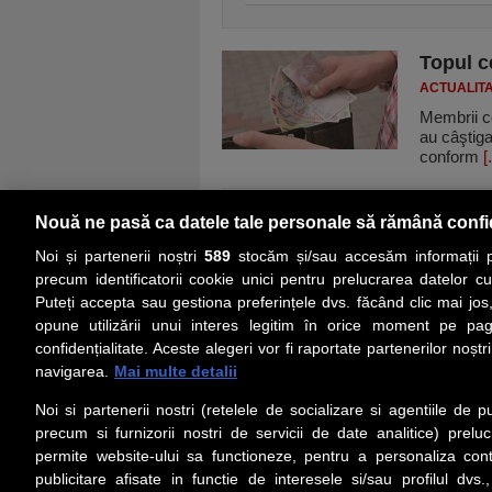
Topul c
ACTUALIT
Membrii cor
au câştiga
conform
[.
Nouă ne pasă ca datele tale personale să rămână confi
Noi și partenerii noștri
589
stocăm și/sau accesăm informații pe
precum identificatorii cookie unici pentru prelucrarea datelor c
Puteți accepta sau gestiona preferințele dvs. făcând clic mai jos,
PRIMA PAGINĂ
ACTUALITATE
CO
opune utilizării unui interes legitim în orice moment pe pag
confidențialitate. Aceste alegeri vor fi raportate partenerilor noștr
navigarea.
Mai multe detalii
Social
Link-
Noi si partenerii nostri (retelele de socializare si agentiile de p
Z
iarul 
Urmareste-ne pe Facebook
precum si furnizorii nostri de servicii de date analitice) prel
Despre
permite website-ului sa functioneze, pentru a personaliza conti
Contac
publicitare afisate in functie de interesele si/sau profilul dvs