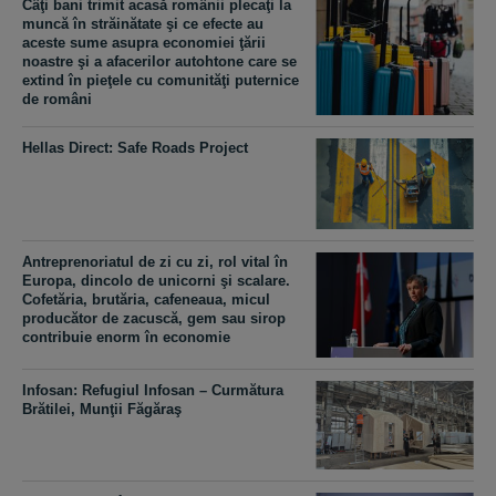
Câţi bani trimit acasă românii plecaţi la
muncă în străinătate şi ce efecte au
aceste sume asupra economiei ţării
noastre şi a afacerilor autohtone care se
extind în pieţele cu comunităţi puternice
de români
Hellas Direct: Safe Roads Project
Antreprenoriatul de zi cu zi, rol vital în
Europa, dincolo de unicorni şi scalare.
Cofetăria, brutăria, cafeneaua, micul
producător de zacuscă, gem sau sirop
contribuie enorm în economie
Infosan: Refugiul Infosan – Curmătura
Brătilei, Munţii Făgăraş