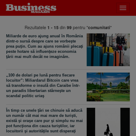
Desch
meniu
Rezultatele
1 - 15
din
99
pentru "
comunitati
"
Miliarde de euro ajung anual în România
dintr-o sursă despre care se vorbeşte
prea puţin. Cum au ajuns românii plecaţi
peste hotare să influenţeze economia
ţării mai mult decât ne imaginăm.
„100 de dolari pe lună pentru fiecare
locuitor”: Miliardarul Bitcoin care vrea
să transforme o insulă din Caraibe într-
un paradis libertarian stârneşte un
scandal politic uriaş
În timp ce unele ţări se chinuie să aducă
un număr cât mai mai mare de turişti,
există şi oraşe care pur şi simplu nu mai
pot funcţiona din cauza turiştilor, iar
locuitorii şi autorităţile sunt disperaţi