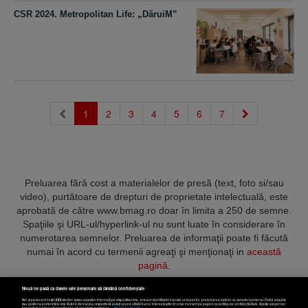
CSR 2024. Metropolitan Life: „DăruiM”
(current)
1
2
3
4
5
6
7
Preluarea fără cost a materialelor de presă (text, foto si/sau
video), purtătoare de drepturi de proprietate intelectuală, este
aprobată de către www.bmag.ro doar în limita a 250 de semne.
Spaţiile şi URL-ul/hyperlink-ul nu sunt luate în considerare în
numerotarea semnelor. Preluarea de informaţii poate fi făcută
numai în acord cu termenii agreaţi şi menţionaţi in
această
pagină
.
Nouă ne pasă ca datele tale personale să rămână confidențiale
Noi și partenerii noștri
589
stocăm și/sau accesăm informații pe dispozitivul dvs., precum identificatorii cookie unici pentru prelucrarea datelor cu caracter personal. Puteți accepta
sau gestiona preferințele dvs. făcând clic mai jos, respectiv vă puteți opune utilizării unui interes legitim în orice moment pe pagina cu politica de confidențialitate. Aceste alegeri vor
fi raportate partenerilor noștri și nu vă vor afecta navigarea.
Mai multe detalii