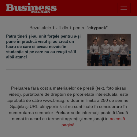
Desch
meniu
Rezultatele
1 - 1
din
1
pentru "
citypack
"
Patru tineri şi-au unit forţele pentru a-şi
pune în practică visul şi au creat un
lucru de care ei aveau nevoie în
studenţie şi pe care nu au reuşit să îl
aibă atunci
Preluarea fără cost a materialelor de presă (text, foto si/sau
video), purtătoare de drepturi de proprietate intelectuală, este
aprobată de către www.bmag.ro doar în limita a 250 de semne.
Spaţiile şi URL-ul/hyperlink-ul nu sunt luate în considerare în
numerotarea semnelor. Preluarea de informaţii poate fi făcută
numai în acord cu termenii agreaţi şi menţionaţi in
această
pagină
.