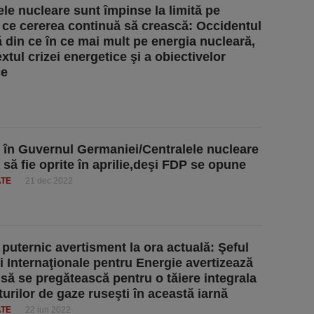
ele nucleare sunt împinse la limită pe
ce cererea continuă să crească: Occidentul
 din ce în ce mai mult pe energia nucleară,
xtul crizei energetice şi a obiectivelor
ce
 în Guvernul Germaniei/Centralele nucleare
 să fie oprite în aprilie,deşi FDP se opune
ATE
21 dec 2022
 puternic avertisment la ora actuală: Şeful
i Internaţionale pentru Energie avertizează
să se pregătească pentru o tăiere integrala
turilor de gaze ruseşti în această iarnă
ATE
22 iun 2022