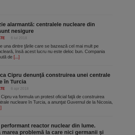
ie alarmantă: centralele nucleare din
sunt nesigure
ATE
6 iul 2018
e una dintre ţările care se bazează cel mai mult pe
ucleară, însă acest lucru nu este deloc bun. Compania
nută de
[...]
ca Cipru denunţă construirea unei centrale
e în Turcia
ATE
6 apr 2018
Cipru va formula un protest oficial faţă de construirea
trale nucleare în Turcia, a anunţat Guvernul de la Nicosia,
.]
 performant reactor nuclear din lume.
 marea problemă la care nici germanii şi