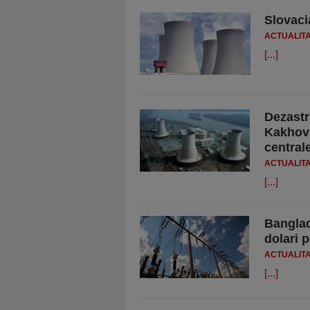
Slovaci
ACTUALIT
[...]
Dezastr
Kakhovk
central
ACTUALIT
[...]
Banglad
dolari p
ACTUALIT
[...]