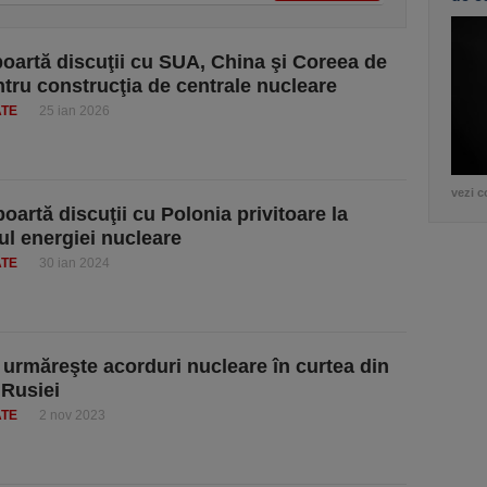
poartă discuţii cu SUA, China şi Coreea de
tru construcţia de centrale nucleare
ATE
25 ian 2026
vezi c
oartă discuţii cu Polonia privitoare la
l energiei nucleare
ATE
30 ian 2024
urmăreşte acorduri nucleare în curtea din
 Rusiei
ATE
2 nov 2023