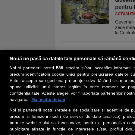
Guvernu
pentru 
ACTUALIT
Guvernul 
zece milia
la Centra
Nouă ne pasă ca datele tale personale să rămână confi
Noi și partenerii noștri
589
stocăm și/sau accesăm informații pe
precum identificatorii cookie unici pentru prelucrarea datelor c
Puteți accepta sau gestiona preferințele dvs. făcând clic mai jos,
PRIMA PAGINĂ
ACTUALITATE
CO
opune utilizării unui interes legitim în orice moment pe pag
confidențialitate. Aceste alegeri vor fi raportate partenerilor noștr
navigarea.
Mai multe detalii
Social
Link-
Noi si partenerii nostri (retelele de socializare si agentiile de p
Z
iarul 
Urmareste-ne pe Facebook
precum si furnizorii nostri de servicii de date analitice) prel
Despre
permite website-ului sa functioneze, pentru a personaliza conti
Contac
publicitare afisate in functie de interesele si/sau profilul dvs
Contac