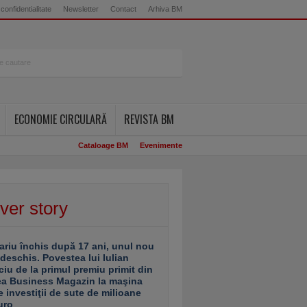
 confidentialitate
Newsletter
Contact
Arhiva BM
ECONOMIE CIRCULARĂ
REVISTA BM
Cataloage BM
Evenimente
ver story
ariu închis după 17 ani, unul nou
 deschis. Povestea lui Iulian
ciu de la primul premiu primit din
ea Business Magazin la maşina
e investiţii de sute de milioane
uro