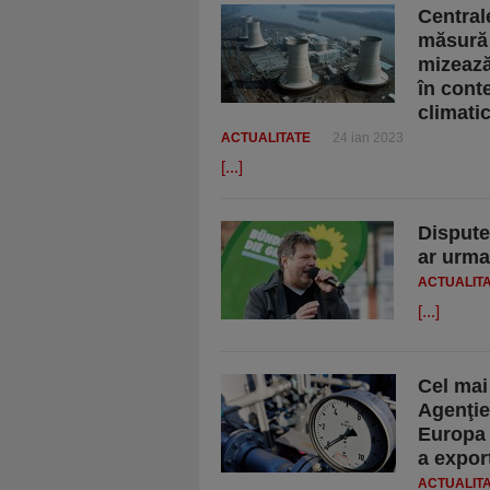
Central
măsură 
mizează
în conte
climati
ACTUALITATE
24 ian 2023
[...]
Dispute
ar urma
ACTUALIT
[...]
Cel mai
Agenţie
Europa 
a expor
ACTUALIT