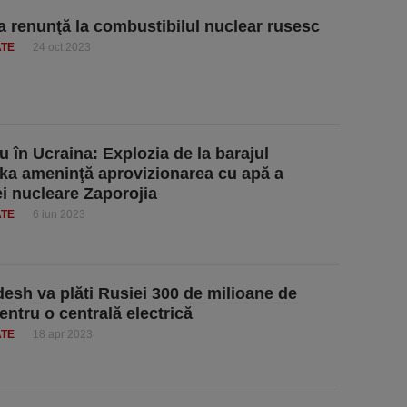
a renunţă la combustibilul nuclear rusesc
ATE
24 oct 2023
u în Ucraina: Explozia de la barajul
a ameninţă aprovizionarea cu apă a
ei nucleare Zaporojia
ATE
6 iun 2023
esh va plăti Rusiei 300 de milioane de
entru o centrală electrică
ATE
18 apr 2023