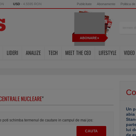
RON
USD
- 4.5595 RON
Publicitate
Abonamente
Politica de
ABONARE
LIDERI
ANALIZE
TECH
MEET THE CEO
LIFESTYLE
VIDEO
Co
CENTRALE NUCLEARE
"
Un p
abia
Stan
te poti schimba termenul de cautare in campul de mai jos:
part
lui d
de e