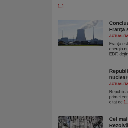
[...]
Concluz
Franţa 
ACTUALIT
Franţa est
energia n
EDF, deţi
Republi
nuclear
ACTUALIT
Republica 
primei cen
citat de
[..
Cel mai
Rezolvă