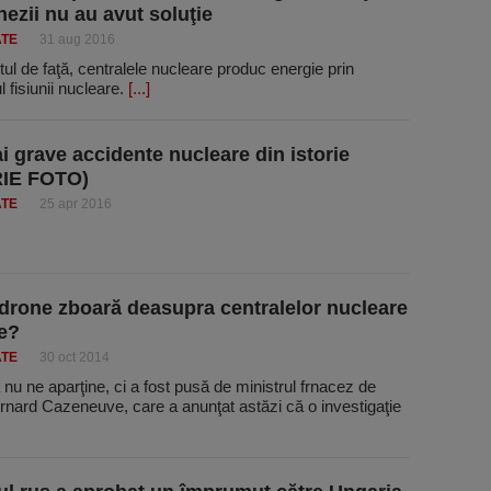
nezii nu au avut soluţie
ATE
31 aug 2016
l de faţă, centralele nucleare produc energie prin
l fisiunii nucleare.
[...]
i grave accidente nucleare din istorie
IE FOTO)
ATE
25 apr 2016
 drone zboară deasupra centralelor nucleare
e?
ATE
30 oct 2014
 nu ne aparţine, ci a fost pusă de ministrul frnacez de
rnard Cazeneuve, care a anunţat astăzi că o investigaţie