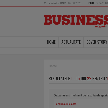
Curs valutar BNR
- 07.08.2026
EUR
- 5.2473 
HOME
ACTUALITATE
COVER STORY
Home
REZULTATELE
1 - 15
DIN
22
PENTRU "
Daca nu esti multumit de rezultatele gasi