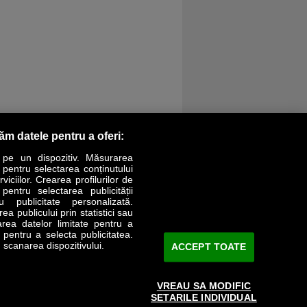
răm datele pentru a oferi:
 pe un dispozitiv. Măsurarea
r pentru selectarea conținutului
iciilor. Crearea profilurilor de
 pentru selectarea publicității
LIFESTYLE
SPECIAL
OPINII
u publicitate personalizată.
a publicului prin statistici sau
area datelor limitate pentru a
Revista Business Magazin
e pentru a selecta publicitatea.
 scanarea dispozitivului.
ACCEPT TOATE
Abonează-te şi primeşte revista acasă
saptămânal
VREAU SA MODIFIC
Discount:
15%
SETARILE INDIVIDUAL
Arhivă revistă