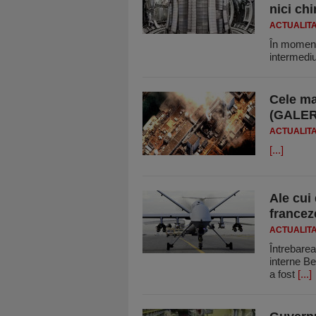
nici chi
ACTUALIT
În momentu
intermediu
Cele ma
(GALER
ACTUALIT
[...]
Ale cui
francez
ACTUALIT
Întrebarea
interne Be
a fost
[...]