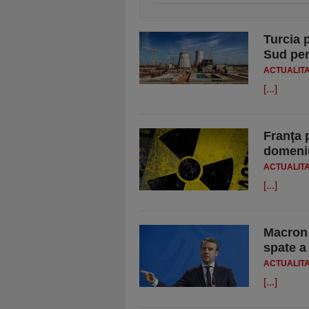
Turcia 
Sud pen
ACTUALIT
[...]
Franţa p
domeniu
ACTUALIT
[...]
Macron 
spate a
ACTUALIT
[...]