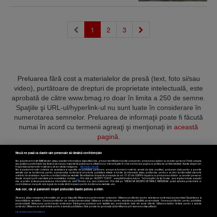
(current)
1
2
3
Preluarea fără cost a materialelor de presă (text, foto si/sau
video), purtătoare de drepturi de proprietate intelectuală, este
aprobată de către www.bmag.ro doar în limita a 250 de semne.
Spaţiile şi URL-ul/hyperlink-ul nu sunt luate în considerare în
numerotarea semnelor. Preluarea de informaţii poate fi făcută
numai în acord cu termenii agreaţi şi menţionaţi in
această
pagină
.
Nouă ne pasă ca datele tale personale să rămână confidențiale
Noi și partenerii noștri
589
stocăm și/sau accesăm informații pe dispozitivul dvs., precum identificatorii cookie unici pentru prelucrarea datelor cu caracter personal. Puteți accepta
sau gestiona preferințele dvs. făcând clic mai jos, respectiv vă puteți opune utilizării unui interes legitim în orice moment pe pagina cu politica de confidențialitate. Aceste alegeri vor
fi raportate partenerilor noștri și nu vă vor afecta navigarea.
Mai multe detalii
Noi si partenerii nostri (retelele de socializare si agentiile de publicitate partenere, precum si furnizorii nostri de servicii de date analitice) prelucram date pentru a permite
Termeni și condiții
Confidențialitate
Cookies
Contact
website-ului sa functioneze, pentru a personaliza continutul si anunturile publicitare afisate in functie de interesele si/sau profilul dvs., pentru a va oferi functionalitati aferente
retelelor de socializare si pentru a analiza traficul pe website. Beneficiati de drepturile prevazute de art. 15-22 din GDPR in legatura cu prelucrarea datelor cu caracter personal.
Aceste drepturi pot fi exercitate prin modalitatea indicata
aici
. Prin click pe “ACCEPT TOATE”, acceptati folosirea tuturor Tehnologiilor de tip Cookie, care implica inclusiv acceptul
dvs. cu privire la stocarea/accesarea informatiilor de catre Vendor-ii cu care colaboram. Prin click pe “VREAU SA MODIFIC SETARILE INDIVIDUAL” puteti schimba preferintele in
mod individual, mai putin cele legate de cookie strict necesare pentru functionarea website-ului.
Atât noi, cât și partenerii noștri prelucrăm datele pentru a oferi:
Copyright © 2025 BUSINESSMEX S.A.
Stocarea și/sau accesarea informațiilor de pe un dispozitiv. Măsurarea performanței reclamelor. Utilizarea profilurilor pentru selectarea conținutului personalizat. Dezvoltarea și
îmbunătățirea serviciilor. Crearea profilurilor de conținut personalizat. Utilizarea profilurilor pentru selectarea publicității personalizate. Crearea profilurilor pentru publicitate
personalizată. Măsurarea performanței conținutului. Înțelegerea publicului prin statistici sau combinații de date din surse diferite. Utilizarea datelor limitate pentru a selecta
Setări cookies
conținutul. Utilizarea de date limitate pentru a selecta publicitatea. Date precise de geolocație și identificarea prin scanarea dispozitivului.
Listă parteneri (furnizori)