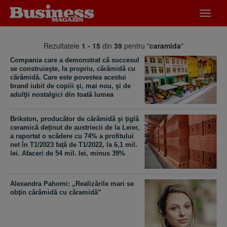
Desch
meniu
Rezultatele
1 - 15
din
39
pentru "
caramida
"
Compania care a demonstrat că succesul
se construieşte, la propriu, cărămidă cu
cărămidă. Care este povestea acestui
brand iubit de copiii şi, mai nou, şi de
adulţii nostalgici din toată lumea
Brikston, producător de cărămidă şi ţiglă
ceramică deţinut de austriecii de la Leier,
a raportat o scădere cu 74% a profitului
net în T1/2023 faţă de T1/2022, la 6,1 mil.
lei. Afaceri de 54 mil. lei, minus 39%
Alexandra Pahomi: „Realizările mari se
obţin cărămidă cu căramidă”