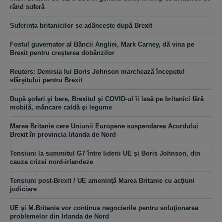
rând suferă
Suferinţa britanicilor se adânceşte după Brexit
Fostul guvernator al Băncii Angliei, Mark Carney, dă vina pe
Brexit pentru creşterea dobânzilor
Reuters: Demisia lui Boris Johnson marchează începutul
sfârşitului pentru Brexit
După şoferi şi bere, Brexitul şi COVID-ul îi lasă pe britanici fără
mobilă, mâncare caldă şi legume
Marea Britanie cere Uniunii Europene suspendarea Acordului
Brexit în provincia Irlanda de Nord
Tensiuni la summitul G7 între liderii UE şi Boris Johnson, din
cauza crizei nord-irlandeze
Tensiuni post-Brexit / UE ameninţă Marea Britanie cu acţiuni
judiciare
UE şi M.Britanie vor continua negocierile pentru soluţionarea
problemelor din Irlanda de Nord