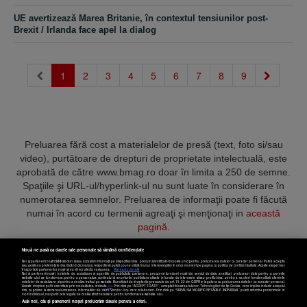
UE avertizează Marea Britanie, în contextul tensiunilor post-
Brexit / Irlanda face apel la dialog
(current)
1
2
3
4
5
6
7
8
9
Preluarea fără cost a materialelor de presă (text, foto si/sau
video), purtătoare de drepturi de proprietate intelectuală, este
aprobată de către www.bmag.ro doar în limita a 250 de semne.
Spaţiile şi URL-ul/hyperlink-ul nu sunt luate în considerare în
numerotarea semnelor. Preluarea de informaţii poate fi făcută
numai în acord cu termenii agreaţi şi menţionaţi in
această
pagină
.
Nouă ne pasă ca datele tale personale să rămână confidențiale
Noi și partenerii noștri
589
stocăm și/sau accesăm informații pe dispozitivul dvs., precum identificatorii cookie unici pentru prelucrarea datelor cu caracter personal. Puteți accepta
sau gestiona preferințele dvs. făcând clic mai jos, respectiv vă puteți opune utilizării unui interes legitim în orice moment pe pagina cu politica de confidențialitate. Aceste alegeri vor
fi raportate partenerilor noștri și nu vă vor afecta navigarea.
Mai multe detalii
Noi si partenerii nostri (retelele de socializare si agentiile de publicitate partenere, precum si furnizorii nostri de servicii de date analitice) prelucram date pentru a permite
Termeni și condiții
Confidențialitate
Cookies
Contact
website-ului sa functioneze, pentru a personaliza continutul si anunturile publicitare afisate in functie de interesele si/sau profilul dvs., pentru a va oferi functionalitati aferente
retelelor de socializare si pentru a analiza traficul pe website. Beneficiati de drepturile prevazute de art. 15-22 din GDPR in legatura cu prelucrarea datelor cu caracter personal.
Aceste drepturi pot fi exercitate prin modalitatea indicata
aici
. Prin click pe “ACCEPT TOATE”, acceptati folosirea tuturor Tehnologiilor de tip Cookie, care implica inclusiv acceptul
dvs. cu privire la stocarea/accesarea informatiilor de catre Vendor-ii cu care colaboram. Prin click pe “VREAU SA MODIFIC SETARILE INDIVIDUAL” puteti schimba preferintele in
mod individual, mai putin cele legate de cookie strict necesare pentru functionarea website-ului.
Atât noi, cât și partenerii noștri prelucrăm datele pentru a oferi:
Copyright © 2025 BUSINESSMEX S.A.