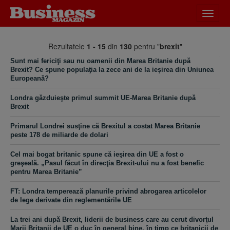
Desch
meniu
Rezultatele
1 - 15
din
130
pentru "
brexit
"
Sunt mai fericiţi sau nu oamenii din Marea Britanie după
Brexit? Ce spune populaţia la zece ani de la ieşirea din Uniunea
Europeană?
Londra găzduieşte primul summit UE-Marea Britanie după
Brexit
Primarul Londrei susţine că Brexitul a costat Marea Britanie
peste 178 de miliarde de dolari
Cel mai bogat britanic spune că ieşirea din UE a fost o
greşeală. „Pasul făcut în direcţia Brexit-ului nu a fost benefic
pentru Marea Britanie”
FT: Londra temperează planurile privind abrogarea articolelor
de lege derivate din reglementările UE
La trei ani după Brexit, liderii de business care au cerut divorţul
Marii Britanii de UE o duc în general bine, în timp ce britanicii de