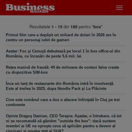
Desch
meniu
Rezultatele
1 - 15
din
188
pentru "
box
"
Primul film care a depăşit un miliard de dolari în 2026 are în
centru un personaj iubit de gameri
Avatar: Foc şi Cenuşă debutează pe locul 1 în box office-ul din
România, cu încasări de peste 5,6 mil. lei
Reţea masivă de fraudă: 49 de milioane de conturi false create
cu dispozitive SIM-box
Înca un lanţ de restaurante din România intră în insolvenţă.
Este al treilea în 2025, dupa Noodle Pack şi La Plăcinte
Cine este românul care a dus o afacere înfiinţată în Cluj pe trei
continente
Opinie Dragoş Damian, CEO Terapia: Aşadar, o întrebare, că tot
ni se recomandă să gândim ”outside the box”: dacă suntem
membri ai UE ne opreşte ceva să aplicăm pentru a deveni al
cincizeci şi unulea stat al SUA?