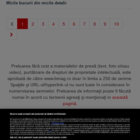
Micile bucurii din micile detalii
(current)
1
2
3
4
5
6
7
8
9
10
Preluarea fără cost a materialelor de presă (text, foto si/sau
video), purtătoare de drepturi de proprietate intelectuală, este
aprobată de către www.bmag.ro doar în limita a 250 de semne.
Spaţiile şi URL-ul/hyperlink-ul nu sunt luate în considerare în
numerotarea semnelor. Preluarea de informaţii poate fi făcută
numai în acord cu termenii agreaţi şi menţionaţi in
această
pagină
.
Nouă ne pasă ca datele tale personale să rămână confidențiale
Noi și partenerii noștri
589
stocăm și/sau accesăm informații pe dispozitivul dvs., precum identificatorii cookie unici pentru prelucrarea datelor cu caracter personal. Puteți accepta
sau gestiona preferințele dvs. făcând clic mai jos, respectiv vă puteți opune utilizării unui interes legitim în orice moment pe pagina cu politica de confidențialitate. Aceste alegeri vor
fi raportate partenerilor noștri și nu vă vor afecta navigarea.
Mai multe detalii
Noi si partenerii nostri (retelele de socializare si agentiile de publicitate partenere, precum si furnizorii nostri de servicii de date analitice) prelucram date pentru a permite
Termeni și condiții
Confidențialitate
Cookies
Contact
website-ului sa functioneze, pentru a personaliza continutul si anunturile publicitare afisate in functie de interesele si/sau profilul dvs., pentru a va oferi functionalitati aferente
retelelor de socializare si pentru a analiza traficul pe website. Beneficiati de drepturile prevazute de art. 15-22 din GDPR in legatura cu prelucrarea datelor cu caracter personal.
Aceste drepturi pot fi exercitate prin modalitatea indicata
aici
. Prin click pe “ACCEPT TOATE”, acceptati folosirea tuturor Tehnologiilor de tip Cookie, care implica inclusiv acceptul
dvs. cu privire la stocarea/accesarea informatiilor de catre Vendor-ii cu care colaboram. Prin click pe “VREAU SA MODIFIC SETARILE INDIVIDUAL” puteti schimba preferintele in
mod individual, mai putin cele legate de cookie strict necesare pentru functionarea website-ului.
Atât noi, cât și partenerii noștri prelucrăm datele pentru a oferi:
Copyright © 2025 BUSINESSMEX S.A.