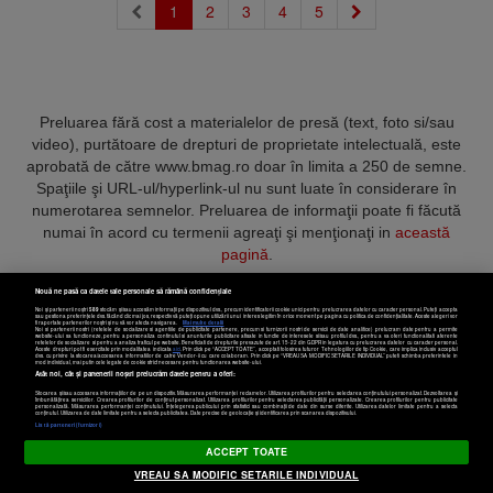
(current)
1
2
3
4
5
Preluarea fără cost a materialelor de presă (text, foto si/sau
video), purtătoare de drepturi de proprietate intelectuală, este
aprobată de către www.bmag.ro doar în limita a 250 de semne.
Spaţiile şi URL-ul/hyperlink-ul nu sunt luate în considerare în
numerotarea semnelor. Preluarea de informaţii poate fi făcută
numai în acord cu termenii agreaţi şi menţionaţi in
această
pagină
.
Nouă ne pasă ca datele tale personale să rămână confidențiale
Noi și partenerii noștri
589
stocăm și/sau accesăm informații pe dispozitivul dvs., precum identificatorii cookie unici pentru prelucrarea datelor cu caracter personal. Puteți accepta
sau gestiona preferințele dvs. făcând clic mai jos, respectiv vă puteți opune utilizării unui interes legitim în orice moment pe pagina cu politica de confidențialitate. Aceste alegeri vor
fi raportate partenerilor noștri și nu vă vor afecta navigarea.
Mai multe detalii
Noi si partenerii nostri (retelele de socializare si agentiile de publicitate partenere, precum si furnizorii nostri de servicii de date analitice) prelucram date pentru a permite
Termeni și condiții
Confidențialitate
Cookies
Contact
website-ului sa functioneze, pentru a personaliza continutul si anunturile publicitare afisate in functie de interesele si/sau profilul dvs., pentru a va oferi functionalitati aferente
retelelor de socializare si pentru a analiza traficul pe website. Beneficiati de drepturile prevazute de art. 15-22 din GDPR in legatura cu prelucrarea datelor cu caracter personal.
Aceste drepturi pot fi exercitate prin modalitatea indicata
aici
. Prin click pe “ACCEPT TOATE”, acceptati folosirea tuturor Tehnologiilor de tip Cookie, care implica inclusiv acceptul
dvs. cu privire la stocarea/accesarea informatiilor de catre Vendor-ii cu care colaboram. Prin click pe “VREAU SA MODIFIC SETARILE INDIVIDUAL” puteti schimba preferintele in
mod individual, mai putin cele legate de cookie strict necesare pentru functionarea website-ului.
Atât noi, cât și partenerii noștri prelucrăm datele pentru a oferi:
Copyright © 2025 BUSINESSMEX S.A.
Stocarea și/sau accesarea informațiilor de pe un dispozitiv. Măsurarea performanței reclamelor. Utilizarea profilurilor pentru selectarea conținutului personalizat. Dezvoltarea și
îmbunătățirea serviciilor. Crearea profilurilor de conținut personalizat. Utilizarea profilurilor pentru selectarea publicității personalizate. Crearea profilurilor pentru publicitate
personalizată. Măsurarea performanței conținutului. Înțelegerea publicului prin statistici sau combinații de date din surse diferite. Utilizarea datelor limitate pentru a selecta
Setări cookies
conținutul. Utilizarea de date limitate pentru a selecta publicitatea. Date precise de geolocație și identificarea prin scanarea dispozitivului.
Listă parteneri (furnizori)
ACCEPT TOATE
VREAU SA MODIFIC SETARILE INDIVIDUAL