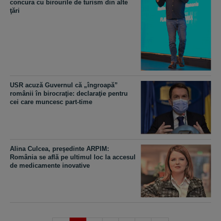
concura cu birourile de turism din alte
ţări
USR acuză Guvernul că „îngroapă”
românii în birocraţie: declaraţie pentru
cei care muncesc part-time
Alina Culcea, preşedinte ARPIM:
România se află pe ultimul loc la accesul
de medicamente inovative