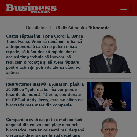
Desch
meniu
Rezultatele
1 - 15
din
68
pentru "
birocratie
"
Citatul săptămânii. Horia Ciorcilă, Banca
Transilvania: Vrem să rămânem o bancă
antreprenorială ca să ne putem mişca
repede, să luăm decizii rapide, dar în
acelaşi timp trebuie să inovăm, să
reducem birocraţia şi să avem răbdare
pentru achiziţii potrivite atunci când vor
apărea
Restructurare masivă la Amazon: până la
30.000 de “gulere albe” îşi vor pierde
locurile de muncă. Tăierile, coordonate
de CEO-ul Andy Jassy, care s-a plâns de
birocraţia prea mare din companie
Companiile evită cât pot de mult să facă
angajări din cauza unei pieţe a muncii
birocratice, care favorizează mai degrabă
o retorică de angajare la stat decât una