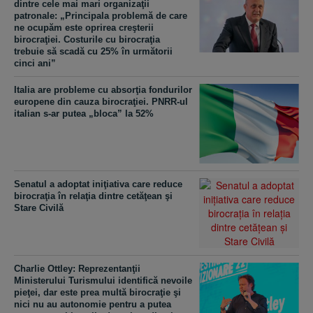
dintre cele mai mari organizaţii
patronale: „Principala problemă de care
ne ocupăm este oprirea creşterii
birocraţiei. Costurile cu birocraţia
trebuie să scadă cu 25% în următorii
cinci ani”
Italia are probleme cu absorţia fondurilor
europene din cauza birocraţiei. PNRR-ul
italian s-ar putea „bloca” la 52%
Senatul a adoptat iniţiativa care reduce
birocraţia în relaţia dintre cetăţean şi
Stare Civilă
Charlie Ottley: Reprezentanţii
Ministerului Turismului identifică nevoile
pieţei, dar este prea multă birocraţie şi
nici nu au autonomie pentru a putea