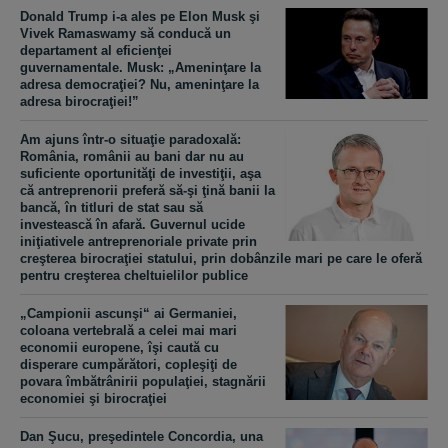
Donald Trump i-a ales pe Elon Musk şi
Vivek Ramaswamy să conducă un
departament al eficienţei
guvernamentale. Musk: „Ameninţare la
adresa democraţiei? Nu, ameninţare la
adresa birocraţiei!”
Am ajuns într-o situaţie paradoxală:
România, românii au bani dar nu au
suficiente oportunităţi de investiţii, aşa
că antreprenorii preferă să-şi ţină banii la
bancă, în titluri de stat sau să
investească în afară. Guvernul ucide
iniţiativele antreprenoriale private prin
creşterea birocraţiei statului, prin dobânzile mari pe care le oferă
pentru creşterea cheltuielilor publice
„Campionii ascunşi“ ai Germaniei,
coloana vertebrală a celei mai mari
economii europene, îşi caută cu
disperare cumpărători, copleşiţi de
povara îmbătrânirii populaţiei, stagnării
economiei şi birocraţiei
​Dan Şucu, preşedintele Concordia, una