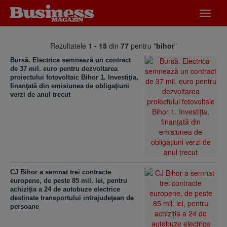
Desch
meniu
Rezultatele
1 - 15
din
77
pentru "
bihor
"
Bursă. Electrica semnează un contract
de 37 mil. euro pentru dezvoltarea
proiectului fotovoltaic Bihor 1. Investiţia,
finanţată din emisiunea de obligaţiuni
verzi de anul trecut
CJ Bihor a semnat trei contracte
europene, de peste 85 mil. lei, pentru
achiziţia a 24 de autobuze electrice
destinate transportului intrajudeţean de
persoane