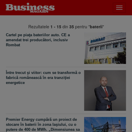
Desch
meniu
Rezultatele
1 - 15
din
35
pentru "
baterii
"
Cartel pe piaţa bateriilor auto. CE a
amendat trei producători, inclusiv
Rombat
Între trecut şi viitor: cum se transformă o
fabrică românească în era tranziţiei
energetice
Premier Energy cumpără un proiect de
stocare în baterii în zona Iaşiului, cu o
putere de 400 de MWh. „Dimensiunea sa