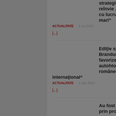
strateg
reînvie
cu lucru
mari”
ACTUALITATE
6 oct 2023
[...]
Ediţie 
Brandur
favorize
autohton
româneşt
internaţional“
ACTUALITATE
1 mar 2023
[...]
Au fost
prin pr