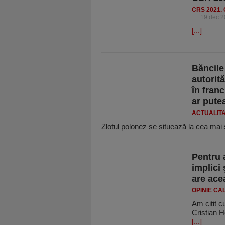
CRS 2021.
19 dec 
[...]
Băncile
autorită
în franc
ar pute
ACTUALIT
Zlotul polonez se situează la cea mai 
Pentru a
implici
are acea
OPINIE CĂ
Am citit c
Cristian Ho
[...]