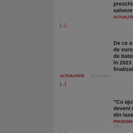
preschi
salveze
ACTUALIT
[...]
De ce a
de euro
de bater
în 2023 
finaliza
ACTUALITATE
23 sep 2024
[...]
”Cu aju
deveni u
din taxe
PREŞEDINT
2024