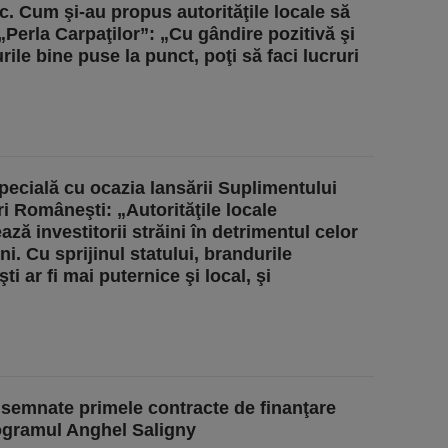
ic. Cum şi-au propus autorităţile locale să
 „Perla Carpaţilor”: „Cu gândire pozitivă şi
rile bine puse la punct, poţi să faci lucruri
specială cu ocazia lansării Suplimentului
i Româneşti: „Autorităţile locale
ază investitorii străini în detrimentul celor
i. Cu sprijinul statului, brandurile
i ar fi mai puternice şi local, şi
 semnate primele contracte de finanţare
ogramul Anghel Saligny