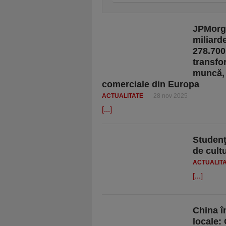
JPMorga
miliarde
278.700
transfo
muncă, 
comerciale din Europa
ACTUALITATE
28 nov 2025
[...]
Studenţ
de cultu
ACTUALIT
[...]
China în
locale: