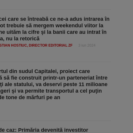
cei care se întreabă ce ne-a adus intrarea în
tot trebuie să mergem weekendul viitor la
ne uităm la cifre şi la banii care au intrat în
, nu la retorică
ISTIAN HOSTIUC, DIRECTOR EDITORIAL ZF
3 iun 2024
tul din sudul Capitalei, proiect care
să fie construit printr-un parteneriat între
ţi ale statului, va deservi peste 11 milioane
geri şi va permite transportul a cel puţin
de tone de mărfuri pe an
de caz: Primăria devenită investitor