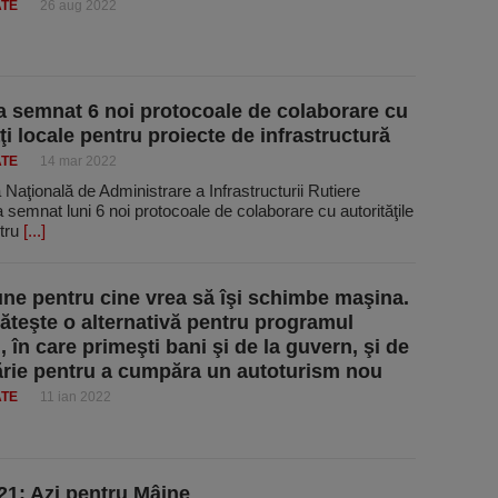
ATE
26 aug 2022
 semnat 6 noi protocoale de colaborare cu
ţi locale pentru proiecte de infrastructură
ATE
14 mar 2022
aţională de Administrare a Infrastructurii Rutiere
semnat luni 6 noi protocoale de colaborare cu autorităţile
ntru
[...]
une pentru cine vrea să îşi schimbe maşina.
ăteşte o alternativă pentru programul
 în care primeşti bani şi de la guvern, şi de
ărie pentru a cumpăra un autoturism nou
ATE
11 ian 2022
1: Azi pentru Mâine