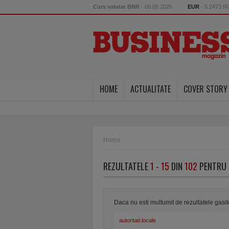
Curs valutar BNR
- 08.08.2026
EUR
- 5.2473 
HOME
ACTUALITATE
COVER STORY
Home
REZULTATELE
1 - 15
DIN
102
PENTRU 
Daca nu esti multumit de rezultatele gasi