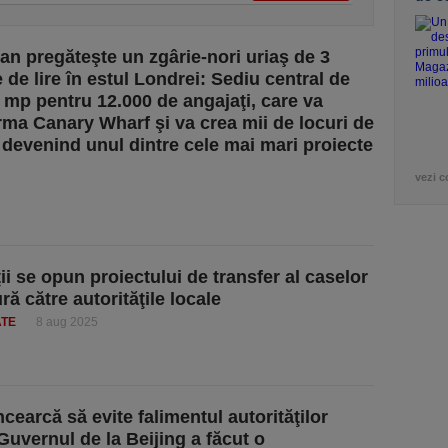
n pregăteşte un zgârie-nori uriaş de 3
 de lire în estul Londrei: Sediu central de
 mp pentru 12.000 de angajaţi, care va
rma Canary Wharf şi va crea mii de locuri de
devenind unul dintre cele mai mari proiecte
vezi c
ii se opun proiectului de transfer al caselor
ră către autorităţile locale
ATE
8 aug 2025
cearcă să evite falimentul autorităţilor
 Guvernul de la Beijing a făcut o