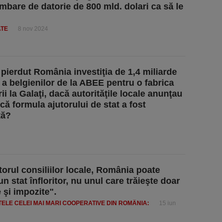
mbare de datorie de 800 mld. dolari ca să le
ATE
8 nov 2024
 pierdut România investiţia de 1,4 miliarde
 a belgienilor de la ABEE pentru o fabrica
ii la Galaţi, dacă autorităţile locale anunţau
că formula ajutorului de stat a fost
tă?
torul consiliilor locale, România poate
n stat înfloritor, nu unul care trăieşte doar
 şi impozite".
ELE CELEI MAI MARI COOPERATIVE DIN ROMÂNIA:
15 iun