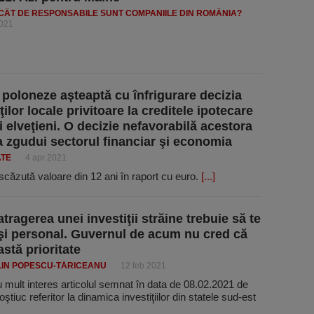
 CÂT DE RESPONSABILE SUNT COMPANIILE DIN ROMÂNIA?
2021
 poloneze aşteaptă cu înfrigurare decizia
ţilor locale privitoare la creditele ipotecare
i elveţieni. O decizie nefavorabilă acestora
a zgudui sectorul financiar şi economia
ATE
4 apr 2021
scăzută valoare din 12 ani în raport cu euro.
[...]
tragerea unei investiţii străine trebuie să te
 şi personal. Guvernul de acum nu cred că
stă prioritate
LIN POPESCU-TĂRICEANU
12 feb 2021
u mult interes articolul semnat în data de 08.02.2021 de
ştiuc referitor la dinamica investiţiilor din statele sud-est