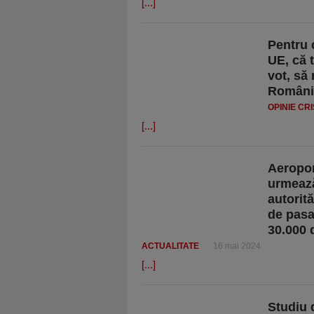
[...]
Pentru 
UE, că 
vot, să 
România
OPINIE CR
[...]
Aeropor
urmează 
autorită
de pasa
30.000 
ACTUALITATE
16 mai 2024
[...]
Studiu 