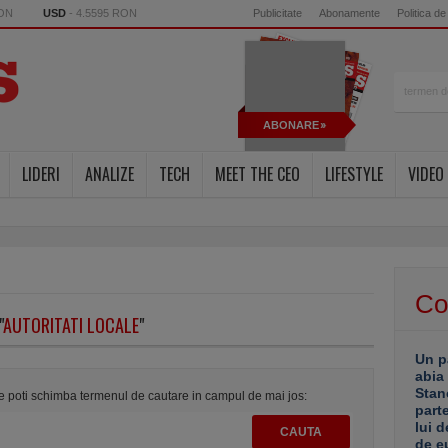
RON
USD
- 4.5595 RON
Publicitate
Abonamente
Politica de
ABONARE
LIDERI
ANALIZE
TECH
MEET THE CEO
LIFESTYLE
VIDEO
Co
"
AUTORITATI LOCALE
"
Un p
abia
Stan
te poti schimba termenul de cautare in campul de mai jos:
part
lui d
de e