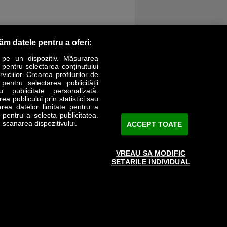
răm datele pentru a oferi:
 pe un dispozitiv. Măsurarea
r pentru selectarea conținutului
iciilor. Crearea profilurilor de
 pentru selectarea publicității
LIFESTYLE
SPECIAL
OPINII
u publicitate personalizată.
a publicului prin statistici sau
area datelor limitate pentru a
Revista Business Magazin
e pentru a selecta publicitatea.
 scanarea dispozitivului.
ACCEPT TOATE
Abonează-te şi primeşte revista acasă
saptămânal
VREAU SA MODIFIC
Discount:
15%
SETARILE INDIVIDUAL
Arhivă revistă
ABONARE