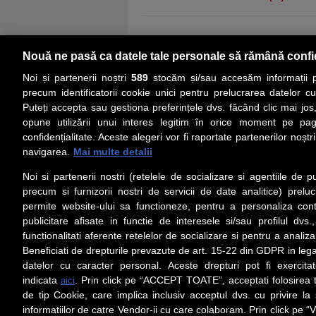
Nouă ne pasă ca datele tale personale să rămână confi
Noi și partenerii noștri
589
stocăm și/sau accesăm informații pe
precum identificatorii cookie unici pentru prelucrarea datelor c
Puteți accepta sau gestiona preferințele dvs. făcând clic mai jos,
PRIMA PAGINĂ
ACTUALITATE
CO
opune utilizării unui interes legitim în orice moment pe pag
confidențialitate. Aceste alegeri vor fi raportate partenerilor noștr
navigarea.
Mai multe detalii
Social
Link-
Noi si partenerii nostri (retelele de socializare si agentiile de p
Z
iarul 
Urmareste-ne pe Facebook
precum si furnizorii nostri de servicii de date analitice) prel
Despre
permite website-ului sa functioneze, pentru a personaliza conti
Contac
publicitare afisate in functie de interesele si/sau profilul dvs
Contac
functionalitati aferente retelelor de socializare si pentru a analiza
Beneficiati de drepturile prevazute de art. 15-22 din GDPR in leg
Contact
datelor cu caracter personal. Aceste drepturi pot fi exercita
Abonam
indicata
. Prin click pe “ACCEPT TOATE”, acceptati folosirea t
aici
Redact
de tip Cookie, care implica inclusiv acceptul dvs. cu privire l
informatiilor de catre Vendor-ii cu care colaboram. Prin click 