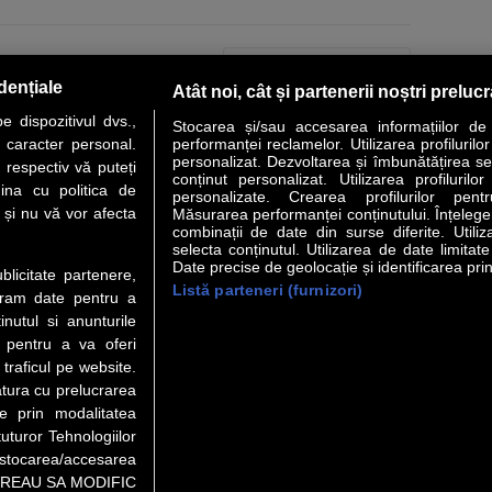
PAGINA URMĂTOARE »
dențiale
Atât noi, cât și partenerii noștri preluc
 dispozitivul dvs.,
Stocarea și/sau accesarea informațiilor de
u caracter personal.
performanței reclamelor. Utilizarea profilurilo
personalizat. Dezvoltarea și îmbunătățirea serv
 respectiv vă puteți
conținut personalizat. Utilizarea profilurilor
VER STORY
LIDERI
ANALIZE
HI-TECH
MEET THE CEO
ina cu politica de
personalizate. Crearea profilurilor pentr
i și nu vă vor afecta
Măsurarea performanței conținutului. Înțelegere
combinații de date din surse diferite. Utiliz
uri utile
Servicii
selecta conținutul. Utilizarea de date limitat
Date precise de geolocație și identificarea prin
ublicitate partenere,
Listă parteneri (furnizori)
Financiar
Politica de confidentialitate
Newsletter
ucram date pentru a
 Noi
Termeni si conditii
RSS
nutul si anunturile
t Redactie
About cookies
., pentru a va oferi
t Marketing
 traficul pe website.
atura cu prelucrarea
 Vanzari
te prin modalitatea
ente print
uturor Tehnologiilor
orii BM
a stocarea/accesarea
pe “VREAU SA MODIFIC