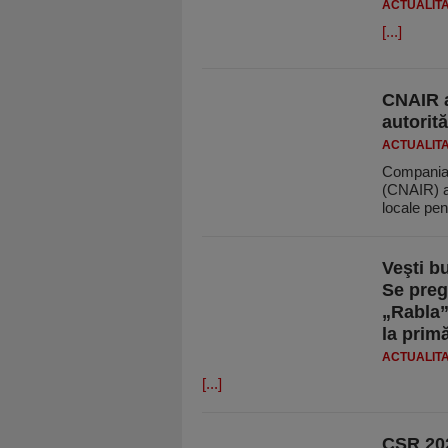
ACTUALIT
[...]
CNAIR a
autorită
ACTUALIT
Compania N
(CNAIR) a 
locale pe
Veşti b
Se preg
„Rabla”,
la prim
ACTUALIT
[...]
CSR 202