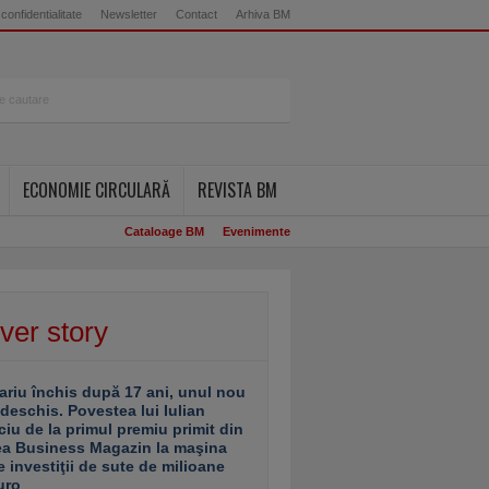
 confidentialitate
Newsletter
Contact
Arhiva BM
ECONOMIE CIRCULARĂ
REVISTA BM
Cataloage BM
Evenimente
ver story
ariu închis după 17 ani, unul nou
 deschis. Povestea lui Iulian
ciu de la primul premiu primit din
ea Business Magazin la maşina
e investiţii de sute de milioane
uro