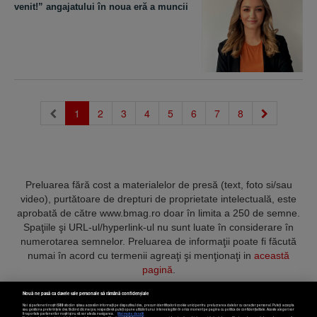
venit!” angajatului în noua eră a muncii
(current)
1
2
3
4
5
6
7
8
Preluarea fără cost a materialelor de presă (text, foto si/sau
video), purtătoare de drepturi de proprietate intelectuală, este
aprobată de către www.bmag.ro doar în limita a 250 de semne.
Spaţiile şi URL-ul/hyperlink-ul nu sunt luate în considerare în
numerotarea semnelor. Preluarea de informaţii poate fi făcută
numai în acord cu termenii agreaţi şi menţionaţi in
această
pagină
.
Nouă ne pasă ca datele tale personale să rămână confidențiale
Noi și partenerii noștri
589
stocăm și/sau accesăm informații pe dispozitivul dvs., precum identificatorii cookie unici pentru prelucrarea datelor cu caracter personal. Puteți accepta
sau gestiona preferințele dvs. făcând clic mai jos, respectiv vă puteți opune utilizării unui interes legitim în orice moment pe pagina cu politica de confidențialitate. Aceste alegeri vor
fi raportate partenerilor noștri și nu vă vor afecta navigarea.
Mai multe detalii