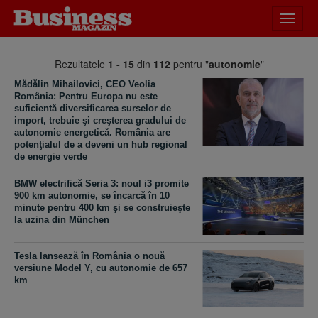
Desch
meniu
Rezultatele
1 - 15
din
112
pentru "
autonomie
"
Mădălin Mihailovici, CEO Veolia
România: Pentru Europa nu este
suficientă diversificarea surselor de
import, trebuie şi creşterea gradului de
autonomie energetică. România are
potenţialul de a deveni un hub regional
de energie verde
BMW electrifică Seria 3: noul i3 promite
900 km autonomie, se încarcă în 10
minute pentru 400 km şi se construieşte
la uzina din München
Tesla lansează în România o nouă
versiune Model Y, cu autonomie de 657
km