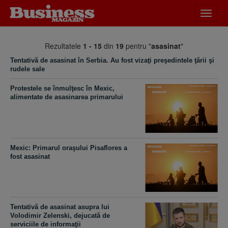
Desch
meniu
Rezultatele
1 - 15
din
19
pentru "
asasinat
"
Tentativă de asasinat în Serbia. Au fost vizaţi preşedintele ţării şi
rudele sale
Protestele se înmulţesc în Mexic,
alimentate de asasinarea primarului
Mexic: Primarul oraşului Pisaflores a
fost asasinat
Tentativă de asasinat asupra lui
Volodimir Zelenski, dejucată de
serviciile de informaţii