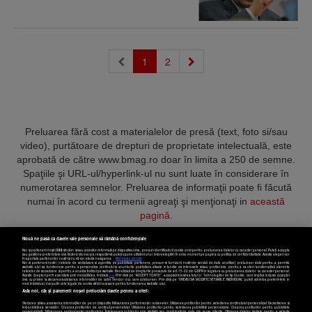
(current)
1
2
Preluarea fără cost a materialelor de presă (text, foto si/sau
video), purtătoare de drepturi de proprietate intelectuală, este
aprobată de către www.bmag.ro doar în limita a 250 de semne.
Spaţiile şi URL-ul/hyperlink-ul nu sunt luate în considerare în
numerotarea semnelor. Preluarea de informaţii poate fi făcută
numai în acord cu termenii agreaţi şi menţionaţi in
această
pagină
.
Nouă ne pasă ca datele tale personale să rămână confidențiale
Noi și partenerii noștri
589
stocăm și/sau accesăm informații pe dispozitivul dvs., precum identificatorii cookie unici pentru prelucrarea datelor cu caracter personal. Puteți accepta
sau gestiona preferințele dvs. făcând clic mai jos, respectiv vă puteți opune utilizării unui interes legitim în orice moment pe pagina cu politica de confidențialitate. Aceste alegeri vor
fi raportate partenerilor noștri și nu vă vor afecta navigarea.
Mai multe detalii
Noi si partenerii nostri (retelele de socializare si agentiile de publicitate partenere, precum si furnizorii nostri de servicii de date analitice) prelucram date pentru a permite
Termeni și condiții
Confidențialitate
Cookies
Contact
website-ului sa functioneze, pentru a personaliza continutul si anunturile publicitare afisate in functie de interesele si/sau profilul dvs., pentru a va oferi functionalitati aferente
retelelor de socializare si pentru a analiza traficul pe website. Beneficiati de drepturile prevazute de art. 15-22 din GDPR in legatura cu prelucrarea datelor cu caracter personal.
Aceste drepturi pot fi exercitate prin modalitatea indicata
aici
. Prin click pe “ACCEPT TOATE”, acceptati folosirea tuturor Tehnologiilor de tip Cookie, care implica inclusiv acceptul
dvs. cu privire la stocarea/accesarea informatiilor de catre Vendor-ii cu care colaboram. Prin click pe “VREAU SA MODIFIC SETARILE INDIVIDUAL” puteti schimba preferintele in
mod individual, mai putin cele legate de cookie strict necesare pentru functionarea website-ului.
Atât noi, cât și partenerii noștri prelucrăm datele pentru a oferi:
Copyright © 2025 BUSINESSMEX S.A.
Stocarea și/sau accesarea informațiilor de pe un dispozitiv. Măsurarea performanței reclamelor. Utilizarea profilurilor pentru selectarea conținutului personalizat. Dezvoltarea și
îmbunătățirea serviciilor. Crearea profilurilor de conținut personalizat. Utilizarea profilurilor pentru selectarea publicității personalizate. Crearea profilurilor pentru publicitate
personalizată. Măsurarea performanței conținutului. Înțelegerea publicului prin statistici sau combinații de date din surse diferite. Utilizarea datelor limitate pentru a selecta