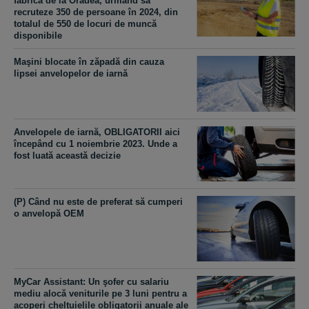
fabrică de la Oradea, urmând să
recruteze 350 de persoane în 2024, din
totalul de 550 de locuri de muncă
disponibile
Maşini blocate în zăpadă din cauza
lipsei anvelopelor de iarnă
Anvelopele de iarnă, OBLIGATORII aici
începând cu 1 noiembrie 2023. Unde a
fost luată această decizie
(P) Când nu este de preferat să cumperi
o anvelopă OEM
MyCar Assistant: Un şofer cu salariu
mediu alocă veniturile pe 3 luni pentru a
acoperi cheltuielile obligatorii anuale ale