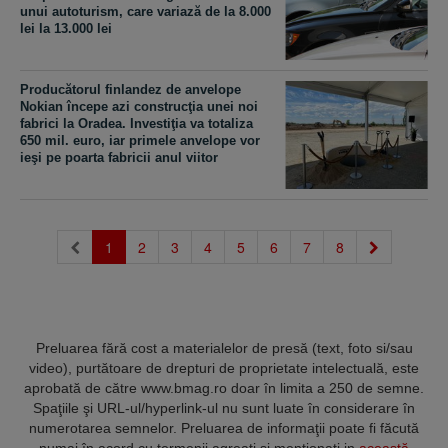
unui autoturism, care variază de la 8.000
lei la 13.000 lei
Producătorul finlandez de anvelope
Nokian începe azi construcţia unei noi
fabrici la Oradea. Investiţia va totaliza
650 mil. euro, iar primele anvelope vor
ieşi pe poarta fabricii anul viitor
(current)
1
2
3
4
5
6
7
8
Preluarea fără cost a materialelor de presă (text, foto si/sau
video), purtătoare de drepturi de proprietate intelectuală, este
aprobată de către www.bmag.ro doar în limita a 250 de semne.
Spaţiile şi URL-ul/hyperlink-ul nu sunt luate în considerare în
numerotarea semnelor. Preluarea de informaţii poate fi făcută
numai în acord cu termenii agreaţi şi menţionaţi in
această