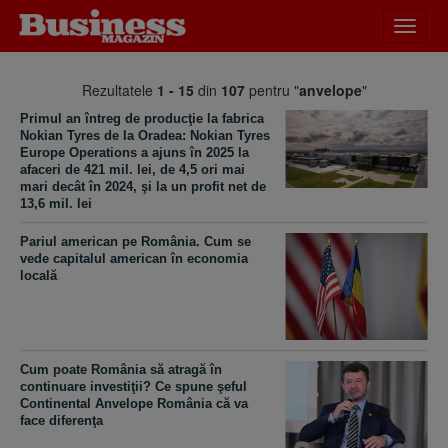
Desch
meniu
Rezultatele
1 - 15
din
107
pentru "
anvelope
"
Primul an întreg de producţie la fabrica
Nokian Tyres de la Oradea: Nokian Tyres
Europe Operations a ajuns în 2025 la
afaceri de 421 mil. lei, de 4,5 ori mai
mari decât în 2024, şi la un profit net de
13,6 mil. lei
Pariul american pe România. Cum se
vede capitalul american în economia
locală
Cum poate România să atragă în
continuare investiţii? Ce spune şeful
Continental Anvelope România că va
face diferenţa