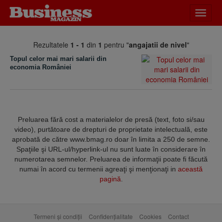
Desch
meniu
Rezultatele
1 - 1
din
1
pentru "
angajatii de nivel
"
Topul celor mai mari salarii din
economia României
Preluarea fără cost a materialelor de presă (text, foto si/sau
video), purtătoare de drepturi de proprietate intelectuală, este
aprobată de către www.bmag.ro doar în limita a 250 de semne.
Spaţiile şi URL-ul/hyperlink-ul nu sunt luate în considerare în
numerotarea semnelor. Preluarea de informaţii poate fi făcută
numai în acord cu termenii agreaţi şi menţionaţi in
această
pagină
.
Termeni și condiții
Confidențialitate
Cookies
Contact