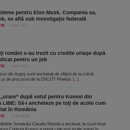
bleme pentru Elon Musk. Compania sa,
k, se află sub investigaţie federală
ATE
6 dec 2022
ţi români s-au trezit cu credite uriaşe după
plicat pentru un job
ATE
5 mar 2019
ivizi din Argeş sunt anchetaţi de ofiţerii de la crimă
 şi de procurorii de la DIICOT Ploieşti.
[...]
„urare” după votul pentru Kovesi din
 LIBE: Să-i ancheteze pe toţi de acolo cum
tat în România
ATE
27 feb 2019
intele Senatului Claudiu Manda a declarat, la scurt timp
ura Codruţa Kovesi a primit cele mai multe voturi în