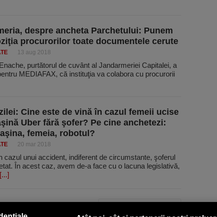
eria, despre ancheta Parchetului: Punem
oziţia procurorilor toate documentele cerute
ATE
13 aug 2018
nache, purtătorul de cuvânt al Jandarmeriei Capitalei, a
pentru MEDIAFAX, că instituţia va colabora cu procurorii
ilei: Cine este de vină în cazul femeii ucise
şină Uber fără şofer? Pe cine anchetezi:
aşina, femeia, robotul?
ATE
20 mar 2018
n cazul unui accident, indiferent de circumstante, şoferul
tat. În acest caz, avem de-a face cu o lacuna legislativă,
[...]
PAGINA URMĂTOARE »
dențiale