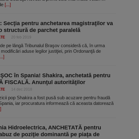
 de
[...]
: Secţia pentru anchetarea magistraţilor va
o structură de parchet paralelă
ATE
20 feb 2019
 de pe lângă Tribunalul Braşov consideră că, în urma
 modificări aduse legilor justiţiei, prin Ordonanţă de
...]
ŞOC în Spania! Shakira, anchetată pentru
FISCALĂ. Anunţul autorităţilor
ATE
14 dec 2018
icii pop Shakira a fost pusă sub acuzare pentru fraudă
 Spania, iar procuratura informează că aceasta datorează
]
ia Hidroelectrica, ANCHETATĂ pentru
 abuz de poziţie dominantă pe piaţa de