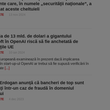
nte care, în numele „securităţii naţionale”, a
at aceste cheltuieli
ATE
13 nov 2024
ia de 13 mld. de dolari a gigantului
ft în OpenAI riscă să fie anchetată de
ţile UE
ATE
10 ian 2024
uropeană examinează în prezent dacă implicarea
în start-up-ul OpenAI ar trebui să fie supusă verificării în
ate
[...]
 Erdogan anunţă că bancheri de top sunt
ţi într-un caz de fraudă în domeniul
ui
ATE
4 dec 2023