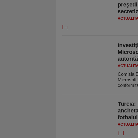
preşedi
secretiz
ACTUALIT
[...]
Investiţ
Microso
autorită
ACTUALIT
Comisia E
Microsoft 
conformit
Turcia:
ancheta
fotbalul
ACTUALIT
[...]