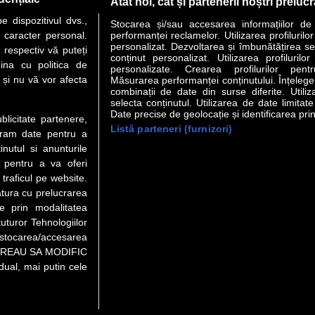
Atât noi, cât și partenerii noștri preluc
 dispozitivul dvs.,
Stocarea și/sau accesarea informațiilor de
u caracter personal.
performanței reclamelor. Utilizarea profilurilo
personalizat. Dezvoltarea și îmbunătățirea serv
 respectiv vă puteți
conținut personalizat. Utilizarea profilurilor
VER STORY
LIDERI
ANALIZE
HI-TECH
MEET THE CEO
ina cu politica de
personalizate. Crearea profilurilor pentr
i și nu vă vor afecta
Măsurarea performanței conținutului. Înțelegere
combinații de date din surse diferite. Utiliz
uri utile
Servicii
selecta conținutul. Utilizarea de date limitat
Date precise de geolocație și identificarea prin
ublicitate partenere,
Listă parteneri (furnizori)
Financiar
Politica de confidentialitate
Newsletter
ucram date pentru a
 Noi
Termeni si conditii
RSS
nutul si anunturile
t Redactie
About cookies
., pentru a va oferi
t Marketing
 traficul pe website.
atura cu prelucrarea
 Vanzari
te prin modalitatea
ente print
uturor Tehnologiilor
orii BM
a stocarea/accesarea
pe “VREAU SA MODIFIC
ual, mai putin cele
eo), purtătoare de drepturi de proprietate intelectuală, este aprobată d
rotarea semnelor. Preluarea de informaţii poate fi făcută numai în acord