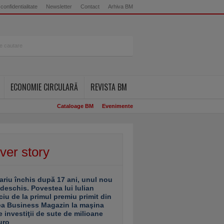
 confidentialitate
Newsletter
Contact
Arhiva BM
ECONOMIE CIRCULARĂ
REVISTA BM
Cataloage BM
Evenimente
ver story
ariu închis după 17 ani, unul nou
 deschis. Povestea lui Iulian
ciu de la primul premiu primit din
ea Business Magazin la maşina
e investiţii de sute de milioane
uro