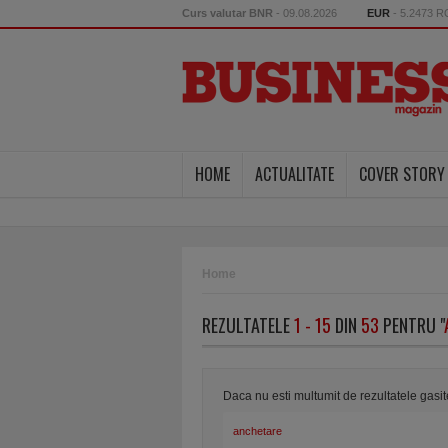
Curs valutar BNR
- 09.08.2026
EUR
- 5.2473 
HOME
ACTUALITATE
COVER STORY
Home
REZULTATELE
1 - 15
DIN
53
PENTRU "
Daca nu esti multumit de rezultatele gasi