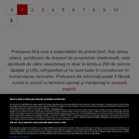
(current)
1
2
3
4
5
6
7
8
9
10
Preluarea fără cost a materialelor de presă (text, foto si/sau
video), purtătoare de drepturi de proprietate intelectuală, este
aprobată de către www.bmag.ro doar în limita a 250 de semne.
Spaţiile şi URL-ul/hyperlink-ul nu sunt luate în considerare în
numerotarea semnelor. Preluarea de informaţii poate fi făcută
numai în acord cu termenii agreaţi şi menţionaţi in
această
pagină
.
Nouă ne pasă ca datele tale personale să rămână confidențiale
Noi și partenerii noștri
589
stocăm și/sau accesăm informații pe dispozitivul dvs., precum identificatorii cookie unici pentru prelucrarea datelor cu caracter personal. Puteți accepta
sau gestiona preferințele dvs. făcând clic mai jos, respectiv vă puteți opune utilizării unui interes legitim în orice moment pe pagina cu politica de confidențialitate. Aceste alegeri vor
fi raportate partenerilor noștri și nu vă vor afecta navigarea.
Mai multe detalii
Noi si partenerii nostri (retelele de socializare si agentiile de publicitate partenere, precum si furnizorii nostri de servicii de date analitice) prelucram date pentru a permite
Termeni și condiții
Confidențialitate
Cookies
Contact
website-ului sa functioneze, pentru a personaliza continutul si anunturile publicitare afisate in functie de interesele si/sau profilul dvs., pentru a va oferi functionalitati aferente
retelelor de socializare si pentru a analiza traficul pe website. Beneficiati de drepturile prevazute de art. 15-22 din GDPR in legatura cu prelucrarea datelor cu caracter personal.
Aceste drepturi pot fi exercitate prin modalitatea indicata
aici
. Prin click pe “ACCEPT TOATE”, acceptati folosirea tuturor Tehnologiilor de tip Cookie, care implica inclusiv acceptul
dvs. cu privire la stocarea/accesarea informatiilor de catre Vendor-ii cu care colaboram. Prin click pe “VREAU SA MODIFIC SETARILE INDIVIDUAL” puteti schimba preferintele in
mod individual, mai putin cele legate de cookie strict necesare pentru functionarea website-ului.
Atât noi, cât și partenerii noștri prelucrăm datele pentru a oferi:
Copyright © 2025 BUSINESSMEX S.A.
Stocarea și/sau accesarea informațiilor de pe un dispozitiv. Măsurarea performanței reclamelor. Utilizarea profilurilor pentru selectarea conținutului personalizat. Dezvoltarea și
îmbunătățirea serviciilor. Crearea profilurilor de conținut personalizat. Utilizarea profilurilor pentru selectarea publicității personalizate. Crearea profilurilor pentru publicitate
personalizată. Măsurarea performanței conținutului. Înțelegerea publicului prin statistici sau combinații de date din surse diferite. Utilizarea datelor limitate pentru a selecta
Setări cookies
conținutul. Utilizarea de date limitate pentru a selecta publicitatea. Date precise de geolocație și identificarea prin scanarea dispozitivului.
Listă parteneri (furnizori)