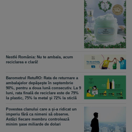
Nestlé România: Nu te ambala, acum
reciclarea e clară!
Barometrul RetuRO: Rata de returnare a
ambalajelor depăşeşte în septembrie
90%, pentru a doua lună consecutiv. La 9
luni, rata finală de reciclare este de 79%
la plastic, 75% la metal şi 72% la sticlă
Povestea clanului care a şi-a ridicat un
imperiu fără ca nimeni să observe.
Astăzi fiecare membru controlează
minim şase miliarde de dolari