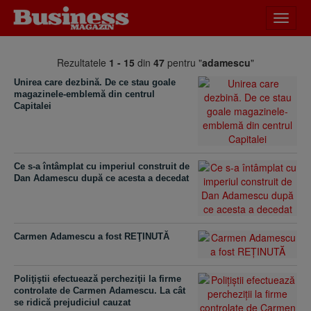
Desch
meniu
Rezultatele
1 - 15
din
47
pentru "
adamescu
"
Unirea care dezbină. De ce stau goale
magazinele-emblemă din centrul
Capitalei
Ce s-a întâmplat cu imperiul construit de
Dan Adamescu după ce acesta a decedat
Carmen Adamescu a fost REŢINUTĂ
Poliţiştii efectuează percheziţii la firme
controlate de Carmen Adamescu. La cât
se ridică prejudiciul cauzat