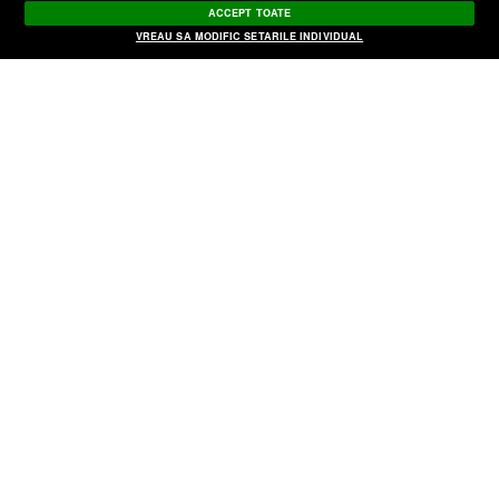
ACCEPT TOATE
drept fără PRECEDENT!
VREAU SA MODIFIC SETARILE INDIVIDUAL
Un român născut ORB şi SURD…
înţelege şi vorbeşte cinci limbi străine,
sculptează chipuri umane!
Alexander Adamescu va rămâne în
libertate până la soluţionarea cererii de
extrădare
Scandal imens în familia Adamescu
pentru celebrul magazin Unirea. Ce s-a
întâmplat