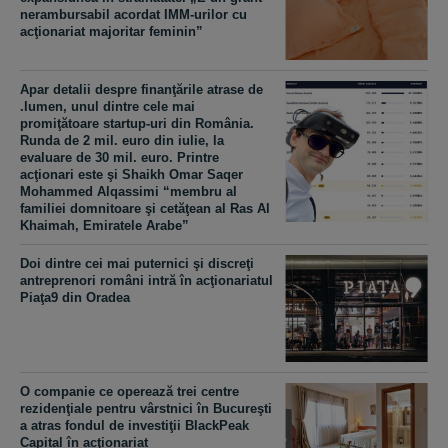
nerambursabil acordat IMM-urilor cu
acţionariat majoritar feminin”
Apar detalii despre finanţările atrase de
.lumen, unul dintre cele mai
promiţătoare startup-uri din România.
Runda de 2 mil. euro din iulie, la
evaluare de 30 mil. euro. Printre
acţionari este şi Shaikh Omar Saqer
Mohammed Alqassimi “membru al
familiei domnitoare şi cetăţean al Ras Al
Khaimah, Emiratele Arabe”
Doi dintre cei mai puternici şi discreţi
antreprenori români intră în acţionariatul
Piaţa9 din Oradea
O companie ce operează trei centre
rezidenţiale pentru vârstnici în Bucureşti
a atras fondul de investiţii BlackPeak
Capital în acţionariat