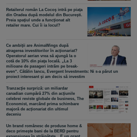
Retailerul român La Cocoş intră pe piaţa
din Oradea după modelul din Bucureşti.
Preia spaţiul unde a funcţionat alt
retailer mare. Cui îi ia locul?
Ce ambiţii are AnimaWings după
atragerea investitorilor în acţionariat?
Operatorul aerian vrea să ajungă la o
cotă de 10% din piaţa locală. „La 3
milioane de pasageri intrăm pe break-
even“. Cătălin Iancu, Evergent Investments: Ni s-a părut un
proiect interesant şi am decis să investim
Tranzacţie surpriză: un miliardar
canadian cumpără 27% din acţiunile
celebrei reviste globale de business, The
Economist, marcând prima schimbare
majoră de acţionariat din ultimul
deceniu
Un brand românesc de produse home &
deco primeşte bani de la BERD pentru
expansiunea în străinătate. „E un grant