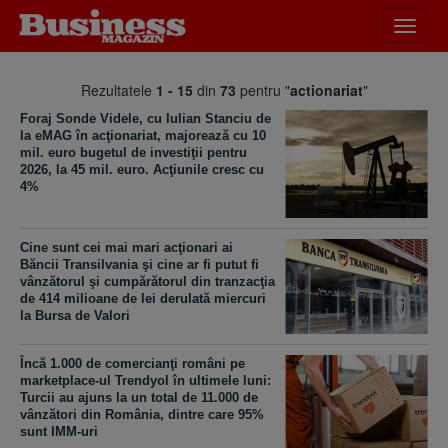
Desch
meniu
Rezultatele
1 - 15
din
73
pentru "
actionariat
"
Foraj Sonde Videle, cu Iulian Stanciu de
la eMAG în acţionariat, majorează cu 10
mil. euro bugetul de investiţii pentru
2026, la 45 mil. euro. Acţiunile cresc cu
4%
Cine sunt cei mai mari acţionari ai
Băncii Transilvania şi cine ar fi putut fi
vânzătorul şi cumpărătorul din tranzacţia
de 414 milioane de lei derulată miercuri
la Bursa de Valori
Încă 1.000 de comercianţi români pe
marketplace-ul Trendyol în ultimele luni:
Turcii au ajuns la un total de 11.000 de
vânzători din România, dintre care 95%
sunt IMM-uri