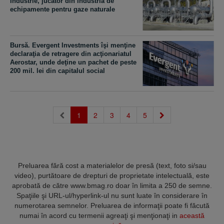
Industrie, jucător din industria de
echipamente pentru gaze naturale
Bursă. Evergent Investments îşi menţine
declaraţia de retragere din acţionariatul
Aerostar, unde deţine un pachet de peste
200 mil. lei din capitalul social
(current)
1
2
3
4
5
Preluarea fără cost a materialelor de presă (text, foto si/sau
video), purtătoare de drepturi de proprietate intelectuală, este
aprobată de către www.bmag.ro doar în limita a 250 de semne.
Spaţiile şi URL-ul/hyperlink-ul nu sunt luate în considerare în
numerotarea semnelor. Preluarea de informaţii poate fi făcută
numai în acord cu termenii agreaţi şi menţionaţi in
această