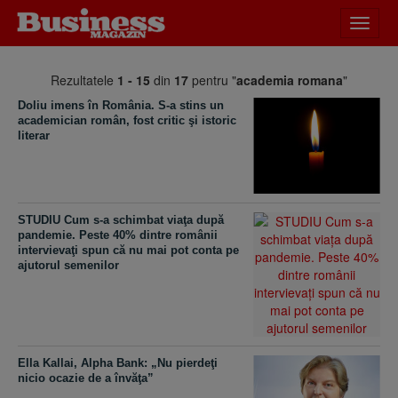
Desch
meniu
Rezultatele
1 - 15
din
17
pentru "
academia romana
"
Doliu imens în România. S-a stins un
academician român, fost critic şi istoric
literar
STUDIU Cum s-a schimbat viaţa după
pandemie. Peste 40% dintre românii
intervievaţi spun că nu mai pot conta pe
ajutorul semenilor
Ella Kallai, Alpha Bank: „Nu pierdeţi
nicio ocazie de a învăţa”