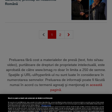
Română
(current)
1
2
Preluarea fără cost a materialelor de presă (text, foto si/sau
video), purtătoare de drepturi de proprietate intelectuală, este
aprobată de către www.bmag.ro doar în limita a 250 de semne.
Spaţiile şi URL-ul/hyperlink-ul nu sunt luate în considerare în
numerotarea semnelor. Preluarea de informaţii poate fi făcută
numai în acord cu termenii agreaţi şi menţionaţi in
această
pagină
.
Nouă ne pasă ca datele tale personale să rămână confidențiale
Noi și partenerii noștri
589
stocăm și/sau accesăm informații pe dispozitivul dvs., precum identificatorii cookie unici pentru prelucrarea datelor cu caracter personal. Puteți accepta
sau gestiona preferințele dvs. făcând clic mai jos, respectiv vă puteți opune utilizării unui interes legitim în orice moment pe pagina cu politica de confidențialitate. Aceste alegeri vor
fi raportate partenerilor noștri și nu vă vor afecta navigarea.
Mai multe detalii
Noi si partenerii nostri (retelele de socializare si agentiile de publicitate partenere, precum si furnizorii nostri de servicii de date analitice) prelucram date pentru a permite
Termeni și condiții
Confidențialitate
Cookies
Contact
website-ului sa functioneze, pentru a personaliza continutul si anunturile publicitare afisate in functie de interesele si/sau profilul dvs., pentru a va oferi functionalitati aferente
retelelor de socializare si pentru a analiza traficul pe website. Beneficiati de drepturile prevazute de art. 15-22 din GDPR in legatura cu prelucrarea datelor cu caracter personal.
Aceste drepturi pot fi exercitate prin modalitatea indicata
aici
. Prin click pe “ACCEPT TOATE”, acceptati folosirea tuturor Tehnologiilor de tip Cookie, care implica inclusiv acceptul