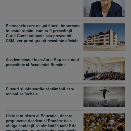
Persoanele care ocupă funcţii importante
în statul român, cum ar fi preşedinţii
Curţii Constituţionale sau preşedinţii
CSM, vor primi gratuit reşedinţe oficiale
Academicianul Ioan-Aurel Pop este noul
preşedinte al Academiei Române
Plusuri şi minusurile săptămânii care
tocmai se încheie
Un fost ministru al Educaţiei, despre
propunerea Academiei Române de a
obilga studenţii să rămână în ţară: Prin
constrângeri, nu poţi obţine rezultatele