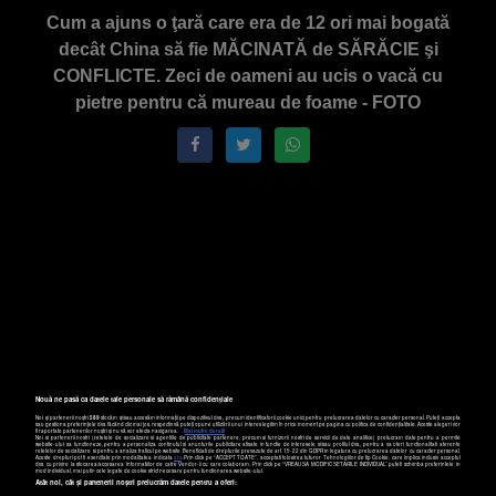
Cum a ajuns o ţară care era de 12 ori mai bogată
decât China să fie MĂCINATĂ de SĂRĂCIE şi
CONFLICTE. Zeci de oameni au ucis o vacă cu
pietre pentru că mureau de foame - FOTO
Nouă ne pasă ca datele tale personale să rămână confidențiale
Noi și partenerii noștri
589
stocăm și/sau accesăm informații pe dispozitivul dvs., precum identificatorii cookie unici pentru prelucrarea datelor cu caracter personal. Puteți accepta
sau gestiona preferințele dvs. făcând clic mai jos, respectiv vă puteți opune utilizării unui interes legitim în orice moment pe pagina cu politica de confidențialitate. Aceste alegeri vor
fi raportate partenerilor noștri și nu vă vor afecta navigarea.
Mai multe detalii
Noi si partenerii nostri (retelele de socializare si agentiile de publicitate partenere, precum si furnizorii nostri de servicii de date analitice) prelucram date pentru a permite
website-ului sa functioneze, pentru a personaliza continutul si anunturile publicitare afisate in functie de interesele si/sau profilul dvs., pentru a va oferi functionalitati aferente
retelelor de socializare si pentru a analiza traficul pe website. Beneficiati de drepturile prevazute de art. 15-22 din GDPR in legatura cu prelucrarea datelor cu caracter personal.
Aceste drepturi pot fi exercitate prin modalitatea indicata
aici
. Prin click pe “ACCEPT TOATE”, acceptati folosirea tuturor Tehnologiilor de tip Cookie, care implica inclusiv acceptul
dvs. cu privire la stocarea/accesarea informatiilor de catre Vendor-ii cu care colaboram. Prin click pe “VREAU SA MODIFIC SETARILE INDIVIDUAL” puteti schimba preferintele in
mod individual, mai putin cele legate de cookie strict necesare pentru functionarea website-ului.
Atât noi, cât și partenerii noștri prelucrăm datele pentru a oferi: