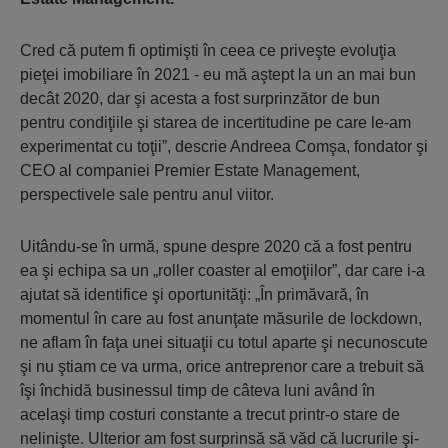
Cred că putem fi optimişti în ceea ce priveşte evoluţia
pieţei imobiliare în 2021 - eu mă aştept la un an mai bun
decât 2020, dar şi acesta a fost surprinzător de bun
pentru condiţiile şi starea de incertitudine pe care le-am
experimentat cu toţii”, descrie Andreea Comşa, fondator şi
CEO al companiei Premier Estate Management,
perspectivele sale pentru anul viitor.
Uitându-se în urmă, spune despre 2020 că a fost pentru
ea şi echipa sa un „roller coaster al emoţiilor”, dar care i-a
ajutat să identifice şi oportunităţi: „În primăvară, în
momentul în care au fost anunţate măsurile de lockdown,
ne aflam în faţa unei situaţii cu totul aparte şi necunoscute
şi nu ştiam ce va urma, orice antreprenor care a trebuit să
îşi închidă businessul timp de câteva luni având în
acelaşi timp costuri constante a trecut printr-o stare de
nelinişte. Ulterior am fost surprinsă să văd că lucrurile şi-