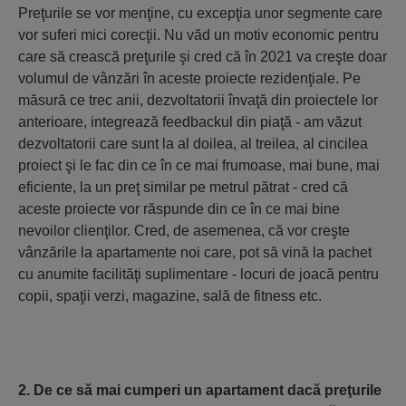
Preţurile se vor menţine, cu excepţia unor segmente care
vor suferi mici corecţii. Nu văd un motiv economic pentru
care să crească preţurile şi cred că în 2021 va creşte doar
volumul de vânzări în aceste proiecte rezidenţiale. Pe
măsură ce trec anii, dezvoltatorii învaţă din proiectele lor
anterioare, integrează feedbackul din piaţă - am văzut
dezvoltatorii care sunt la al doilea, al treilea, al cincilea
proiect şi le fac din ce în ce mai frumoase, mai bune, mai
eficiente, la un preţ similar pe metrul pătrat - cred că
aceste proiecte vor răspunde din ce în ce mai bine
nevoilor clienţilor. Cred, de asemenea, că vor creşte
vânzările la apartamente noi care, pot să vină la pachet
cu anumite facilităţi suplimentare - locuri de joacă pentru
copii, spaţii verzi, magazine, sală de fitness etc.
2. De ce să mai cumperi un apartament dacă preţurile