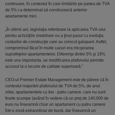
continuare, în contextul în care limitările pe partea de TVA
de 5% i-a determinat să construiască anterior
apartamente mici.
„În ultimii ani, legislaţia referitoare la aplicarea TVA-ului
pentru achiziţiile imobiliare nu a ţinut pasul cu evoluţia
costurilor de construcţie care au crescut galopant. Astfel,
compromisul făcut în multe cazuri era micşorarea
suprafeţelor apartamentelor. Diferenţa dintre 5% şi 19%
este una importanta, iar modificarea plafonului permite
accesul la o locuire de calitate superioară.”
CEO-ul Premier Estate Management este de părere că în
contextul majorării plafonului de TVA de 5%, de anul
viitor, apartamentele cu trei - patru camere, care nu sunt
foarte scumpe (având în vedere că un preţ de 140.000 de
euro nu înseamnă chiar un apartament cu patru camere
într-o zonă extraordinar de bună, dar înseamnă un