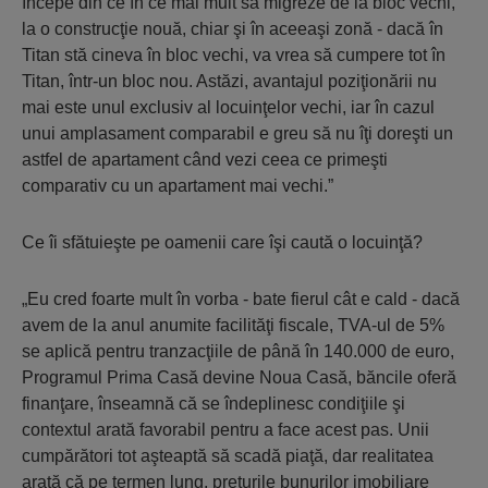
începe din ce în ce mai mult să migreze de la bloc vechi,
la o construcţie nouă, chiar şi în aceeaşi zonă - dacă în
Titan stă cineva în bloc vechi, va vrea să cumpere tot în
Titan, într-un bloc nou. Astăzi, avantajul poziţionării nu
mai este unul exclusiv al locuinţelor vechi, iar în cazul
unui amplasament comparabil e greu să nu îţi doreşti un
astfel de apartament când vezi ceea ce primeşti
comparativ cu un apartament mai vechi.”
Ce îi sfătuieşte pe oamenii care îşi caută o locuinţă?
„Eu cred foarte mult în vorba - bate fierul cât e cald - dacă
avem de la anul anumite facilităţi fiscale, TVA-ul de 5%
se aplică pentru tranzacţiile de până în 140.000 de euro,
Programul Prima Casă devine Noua Casă, băncile oferă
finanţare, înseamnă că se îndeplinesc condiţiile şi
contextul arată favorabil pentru a face acest pas. Unii
cumpărători tot aşteaptă să scadă piaţă, dar realitatea
arată că pe termen lung, preţurile bunurilor imobiliare