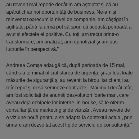
au revenit mai repede decât m-am aşteptat şi că au
apărut chiar noi oportunităţi de business. Ne-am şi
reinventat oarecum la nivel de companie, am câştigat în
agilitate; până la urmă pot să spun că această perioadă a
avut şi efectele ei pozitive. Cu toţii am trecut printr-o
transformare, am analizat, am repriotiziat şi am pus
lucrurile în perspectivă.”
Andreea Comşa adaugă că, după perioada de 15 mai,
când s-a terminat oficial starea de urgenţă, şi-au luat toate
măsurile de siguranţă şi au revenit la birou, iar clienţii au
reînceput şi ei să semneze contracte. „Mai mult decât atât,
am fost solicitaţi de anumiţi dezvoltatori foarte mari, care
aveau deja echipele lor interne, in-house, să le oferim
consultanţă de marketing şi de vânzări. Aveau nevoie de
o viziune nouă pentru a se adapta la contextul actual, prin
urmare am dezvoltat acest tip de serviciu de consultanţă.”