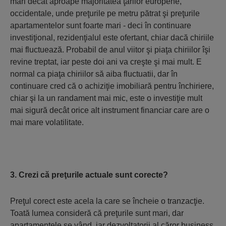
mari decât aproape majoritatea ţărilor europene,
occidentale, unde preţurile pe metru pătrat şi preţurile
apartamentelor sunt foarte mari - deci în continuare
investiţional, rezidenţialul este ofertant, chiar dacă chiriile
mai fluctuează. Probabil de anul viitor şi piaţa chiriilor îşi
revine treptat, iar peste doi ani va creşte şi mai mult. E
normal ca piaţa chiriilor să aiba fluctuatii, dar în
continuare cred că o achiziţie imobiliară pentru închiriere,
chiar şi la un randament mai mic, este o investiţie mult
mai sigură decât orice alt instrument financiar care are o
mai mare volatilitate.
3. Crezi că preţurile actuale sunt corecte?
Preţul corect este acela la care se încheie o tranzacţie.
Toată lumea consideră că preţurile sunt mari, dar
apartamentele se vând, iar dezvoltatorii al căror business