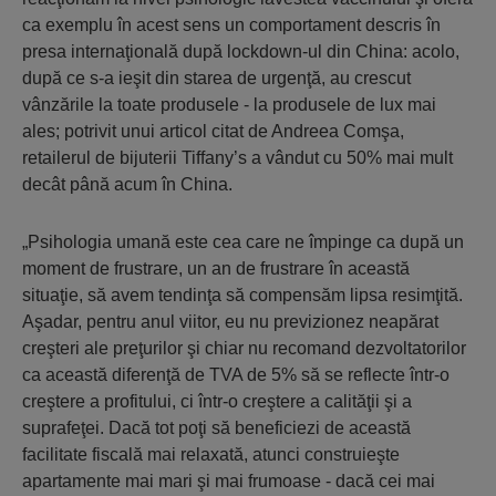
ca exemplu în acest sens un comportament descris în
presa internaţională după lockdown-ul din China: acolo,
după ce s-a ieşit din starea de urgenţă, au crescut
vânzările la toate produsele - la produsele de lux mai
ales; potrivit unui articol citat de Andreea Comşa,
retailerul de bijuterii Tiffany’s a vândut cu 50% mai mult
decât până acum în China.
„Psihologia umană este cea care ne împinge ca după un
moment de frustrare, un an de frustrare în această
situaţie, să avem tendinţa să compensăm lipsa resimţită.
Aşadar, pentru anul viitor, eu nu previzionez neapărat
creşteri ale preţurilor şi chiar nu recomand dezvoltatorilor
ca această diferenţă de TVA de 5% să se reflecte într-o
creştere a profitului, ci într-o creştere a calităţii şi a
suprafeţei. Dacă tot poţi să beneficiezi de această
facilitate fiscală mai relaxată, atunci construieşte
apartamente mai mari şi mai frumoase - dacă cei mai