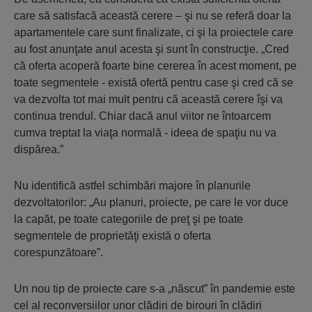
care să satisfacă această cerere – şi nu se referă doar la
apartamentele care sunt finalizate, ci şi la proiectele care
au fost anunţate anul acesta şi sunt în construcţie. „Cred
că oferta acoperă foarte bine cererea în acest moment, pe
toate segmentele - există ofertă pentru case şi cred că se
va dezvolta tot mai mult pentru că această cerere îşi va
continua trendul. Chiar dacă anul viitor ne întoarcem
cumva treptat la viaţa normală - ideea de spaţiu nu va
dispărea.”
Nu identifică astfel schimbări majore în planurile
dezvoltatorilor: „Au planuri, proiecte, pe care le vor duce
la capăt, pe toate categoriile de preţ şi pe toate
segmentele de proprietăţi există o oferta
corespunzătoare”.
Un nou tip de proiecte care s-a „născut” în pandemie este
cel al reconversiilor unor clădiri de birouri în clădiri