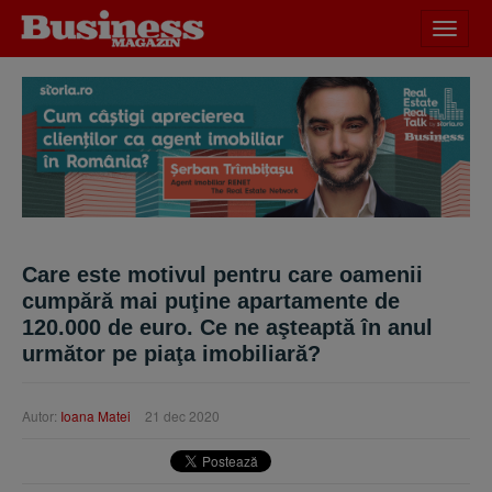
Desch
meniu
Care este motivul pentru care oamenii
cumpără mai puţine apartamente de
120.000 de euro. Ce ne aşteaptă în anul
următor pe piaţa imobiliară?
Autor:
Ioana Matei
21 dec 2020