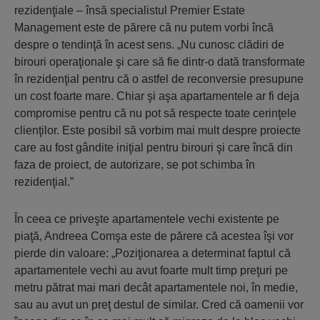
rezidenţiale – însă specialistul Premier Estate
Management este de părere că nu putem vorbi încă
despre o tendinţă în acest sens. „Nu cunosc clădiri de
birouri operaţionale şi care să fie dintr-o dată transformate
în rezidenţial pentru că o astfel de reconversie presupune
un cost foarte mare. Chiar şi aşa apartamentele ar fi deja
compromise pentru că nu pot să respecte toate cerinţele
clienţilor. Este posibil să vorbim mai mult despre proiecte
care au fost gândite iniţial pentru birouri şi care încă din
faza de proiect, de autorizare, se pot schimba în
rezidenţial.”
În ceea ce priveşte apartamentele vechi existente pe
piaţă, Andreea Comşa este de părere că acestea îşi vor
pierde din valoare: „Poziţionarea a determinat faptul că
apartamentele vechi au avut foarte mult timp preţuri pe
metru pătrat mai mari decât apartamentele noi, în medie,
sau au avut un preţ destul de similar. Cred că oamenii vor