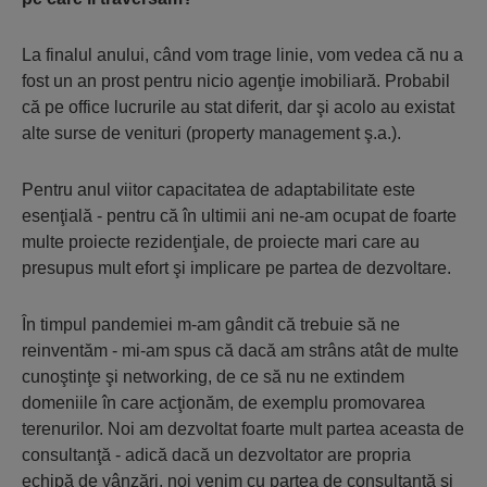
La finalul anului, când vom trage linie, vom vedea că nu a
fost un an prost pentru nicio agenţie imobiliară. Probabil
că pe office lucrurile au stat diferit, dar şi acolo au existat
alte surse de venituri (property management ş.a.).
Pentru anul viitor capacitatea de adaptabilitate este
esenţială - pentru că în ultimii ani ne-am ocupat de foarte
multe proiecte rezidenţiale, de proiecte mari care au
presupus mult efort şi implicare pe partea de dezvoltare.
În timpul pandemiei m-am gândit că trebuie să ne
reinventăm - mi-am spus că dacă am strâns atât de multe
cunoştinţe şi networking, de ce să nu ne extindem
domeniile în care acţionăm, de exemplu promovarea
terenurilor. Noi am dezvoltat foarte mult partea aceasta de
consultanţă - adică dacă un dezvoltator are propria
echipă de vânzări, noi venim cu partea de consultanţă şi