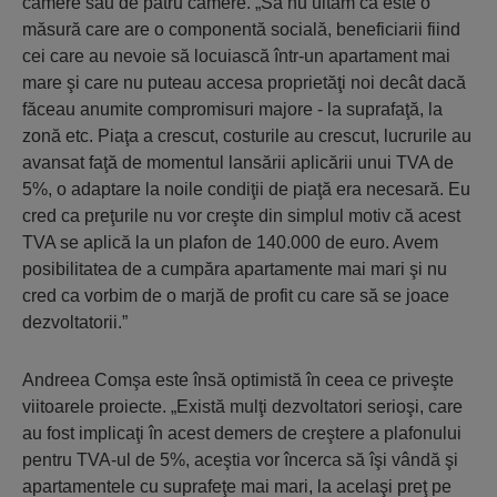
camere sau de patru camere. „Să nu uităm că este o
măsură care are o componentă socială, beneficiarii fiind
cei care au nevoie să locuiască într-un apartament mai
mare şi care nu puteau accesa proprietăţi noi decât dacă
făceau anumite compromisuri majore - la suprafaţă, la
zonă etc. Piaţa a crescut, costurile au crescut, lucrurile au
avansat faţă de momentul lansării aplicării unui TVA de
5%, o adaptare la noile condiţii de piaţă era necesară. Eu
cred ca preţurile nu vor creşte din simplul motiv că acest
TVA se aplică la un plafon de 140.000 de euro. Avem
posibilitatea de a cumpăra apartamente mai mari şi nu
cred ca vorbim de o marjă de profit cu care să se joace
dezvoltatorii.”
Andreea Comşa este însă optimistă în ceea ce priveşte
viitoarele proiecte. „Există mulţi dezvoltatori serioşi, care
au fost implicaţi în acest demers de creştere a plafonului
pentru TVA-ul de 5%, aceştia vor încerca să îşi vândă şi
apartamentele cu suprafeţe mai mari, la acelaşi preţ pe