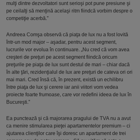
mulţi dintre dezvoltatori sunt serioşi pot pune presiune şi
pe ceilalţi să menţină acelaşi ritm fiindcă vorbim despre o
competiţie acerbă.”
Andreea Comşa observă că piaţa de lux nu a fost lovită
într-un mod major – aşadar, pentru acest segment,
lucrurile vor evolua în continuare. „Nu cred că vom avea
creşteri de preţuri pe acest segment fiindcă oricum
preţurile pe piaţa de lux sunt destul de mari – chiar dacă
în alte ţări, rezidenţialul de lux are preţuri de cateva ori ori
mai mari. Cred însă că, în prezent, există un echilibru
între piaţa de lux şi cerere iar anii viitori vom vedea
proiecte foarte frumoase, care vor redefini ideea de lux în
Bucureşti.”
Ea punctează şi că majorarea pragului de TVA nu a avut
ca menire stimularea pieţei apartamentelor premium – ci
ajutarea clienţilor care îşi doresc un apartament de trei