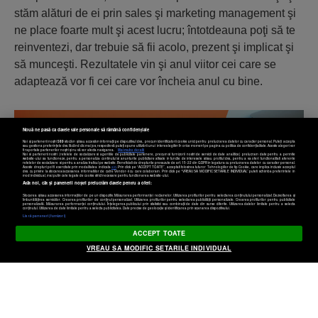
stăm alături de ei prin sales şi marketing management şi
ne place foarte mult şi acest lucru; întotdeauna poţi să te
reinventezi, dar trebuie să fii acolo, prezent şi implicat şi
să munceşti. Rezultatele vin şi anul viitor cei care se
adaptează vor fi cei care vor încheia anul cu bine.
Nouă ne pasă ca datele tale personale să rămână confidențiale
Noi și partenerii noștri
589
stocăm și/sau accesăm informații pe dispozitivul dvs., precum identificatorii cookie unici pentru prelucrarea datelor cu caracter personal. Puteți accepta
sau gestiona preferințele dvs. făcând clic mai jos, respectiv vă puteți opune utilizării unui interes legitim în orice moment pe pagina cu politica de confidențialitate. Aceste alegeri vor
fi raportate partenerilor noștri și nu vă vor afecta navigarea.
Mai multe detalii
Noi si partenerii nostri (retelele de socializare si agentiile de publicitate partenere, precum si furnizorii nostri de servicii de date analitice) prelucram date pentru a permite
website-ului sa functioneze, pentru a personaliza continutul si anunturile publicitare afisate in functie de interesele si/sau profilul dvs., pentru a va oferi functionalitati aferente
retelelor de socializare si pentru a analiza traficul pe website. Beneficiati de drepturile prevazute de art. 15-22 din GDPR in legatura cu prelucrarea datelor cu caracter personal.
Aceste drepturi pot fi exercitate prin modalitatea indicata
aici
. Prin click pe “ACCEPT TOATE”, acceptati folosirea tuturor Tehnologiilor de tip Cookie, care implica inclusiv acceptul
dvs. cu privire la stocarea/accesarea informatiilor de catre Vendor-ii cu care colaboram. Prin click pe “VREAU SA MODIFIC SETARILE INDIVIDUAL” puteti schimba preferintele in
mod individual, mai putin cele legate de cookie strict necesare pentru functionarea website-ului.
Atât noi, cât și partenerii noștri prelucrăm datele pentru a oferi:
Stocarea și/sau accesarea informațiilor de pe un dispozitiv. Măsurarea performanței reclamelor. Utilizarea profilurilor pentru selectarea conținutului personalizat. Dezvoltarea și
îmbunătățirea serviciilor. Crearea profilurilor de conținut personalizat. Utilizarea profilurilor pentru selectarea publicității personalizate. Crearea profilurilor pentru publicitate
personalizată. Măsurarea performanței conținutului. Înțelegerea publicului prin statistici sau combinații de date din surse diferite. Utilizarea datelor limitate pentru a selecta
conținutul. Utilizarea de date limitate pentru a selecta publicitatea. Date precise de geolocație și identificarea prin scanarea dispozitivului.
Listă parteneri (furnizori)
ACCEPT TOATE
VREAU SA MODIFIC SETARILE INDIVIDUAL
O campanie Business Magazin si