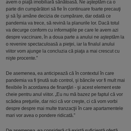
avem o piaţă imobiliară sănătoasă. Ne aşteptăm ca o
parte din cumpărători să fie în continuare foarte precauţi
şi să îşi amâne decizia de cumpărare, dar odată ce
pandemia va trece, să revină la planurile lor. Dacă totul
va decurge conform cu informaţiile pe care le avem azi
despre vaccinare, în a doua parte a anului ne aşteptăm la
o revenire spectaculoasă a pieţei, iar la finalul anului
viitor vom ajunge la concluzia că piaţa a mai crescut cu
nişte procente.”
De asemenea, ea anticipează că în contextul în care
pandemia va fi ţinută sub control, şi băncile vor fi mult mai
flexibile în acordarea de finanţări - şi acest element este
cheie pentru anul viitor. „Eu nu mă bazez pe faptul că vor
scădea preţurile, dar nici că vor creşte, ci că vom vorbi
despre despre mai multe tranzacţii în care apartamentele
mari vor avea o pondere ridicată.”
De asemenea, ea consideră că există suficientă ofertă