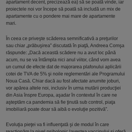
apartament decent, precizează ea) să se poată vinde, iar
proiectele noi vor începe să poată să includă un mix de
apartamente cu o pondere mai mare de apartamente
mari.
În ceea ce priveşte scăderea semnificativă a preţurilor
sau chiar „prăbuşirea” discutată în piaţă, Andreea Comşa
răspunde: „Dacă această scădere nu a avut loc până
acum, nu se va întâmpla nici anul viitor, când vom avea
un cumul de efecte dat de majorarea plafonului aplicării
cotei de TVA de 5% şi noile reglementări ale Programului
Noua Casă. Chiar dacă au fost afectate anumite joburi,
vor apărea altele noi, inclusiv în urma mutării producţiei
din Asia înspre Europa, aşadar în contextul în care ne
aşteptăm ca pandemia să fie ţinută sub control, piaţa
imobiliară poate doar să aibă o evoluţie pozitivă”.
Evoluţia pieţei va fi influenţată şi de modul în care
reacţionăm la nivel psihologic lavestea vaccinului şi oferă