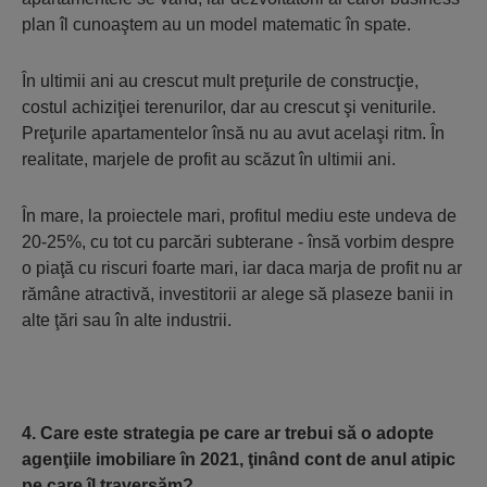
plan îl cunoaştem au un model matematic în spate.
În ultimii ani au crescut mult preţurile de construcţie,
costul achiziţiei terenurilor, dar au crescut şi veniturile.
Preţurile apartamentelor însă nu au avut acelaşi ritm. În
realitate, marjele de profit au scăzut în ultimii ani.
În mare, la proiectele mari, profitul mediu este undeva de
20-25%, cu tot cu parcări subterane - însă vorbim despre
o piaţă cu riscuri foarte mari, iar daca marja de profit nu ar
rămâne atractivă, investitorii ar alege să plaseze banii in
alte ţări sau în alte industrii.
4. Care este strategia pe care ar trebui să o adopte
agenţiile imobiliare în 2021, ţinând cont de anul atipic
pe care îl traversăm?