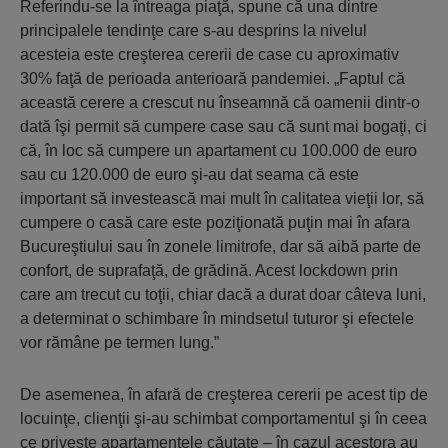
Referindu-se la întreaga piaţă, spune că una dintre
principalele tendinţe care s-au desprins la nivelul
acesteia este creşterea cererii de case cu aproximativ
30% faţă de perioada anterioară pandemiei. „Faptul că
această cerere a crescut nu înseamnă că oamenii dintr-o
dată îşi permit să cumpere case sau că sunt mai bogaţi, ci
că, în loc să cumpere un apartament cu 100.000 de euro
sau cu 120.000 de euro şi-au dat seama că este
important să investească mai mult în calitatea vieţii lor, să
cumpere o casă care este poziţionată puţin mai în afara
Bucureştiului sau în zonele limitrofe, dar să aibă parte de
confort, de suprafaţă, de grădină. Acest lockdown prin
care am trecut cu toţii, chiar dacă a durat doar câteva luni,
a determinat o schimbare în mindsetul tuturor şi efectele
vor rămâne pe termen lung.”
De asemenea, în afară de creşterea cererii pe acest tip de
locuinţe, clienţii şi-au schimbat comportamentul şi în ceea
ce priveşte apartamentele căutate – în cazul acestora au