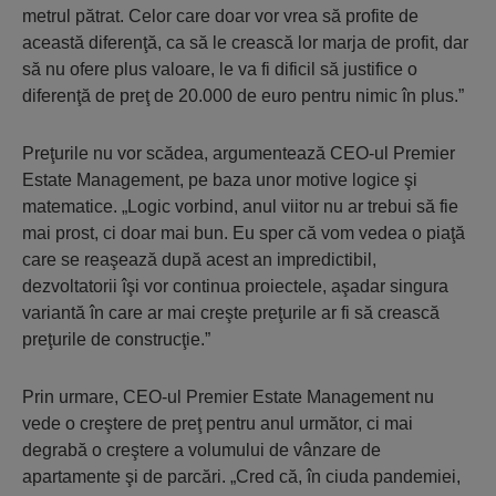
metrul pătrat. Celor care doar vor vrea să profite de
această diferenţă, ca să le crească lor marja de profit, dar
să nu ofere plus valoare, le va fi dificil să justifice o
diferenţă de preţ de 20.000 de euro pentru nimic în plus.”
Preţurile nu vor scădea, argumentează CEO-ul Premier
Estate Management, pe baza unor motive logice şi
matematice. „Logic vorbind, anul viitor nu ar trebui să fie
mai prost, ci doar mai bun. Eu sper că vom vedea o piaţă
care se reaşează după acest an impredictibil,
dezvoltatorii îşi vor continua proiectele, aşadar singura
variantă în care ar mai creşte preţurile ar fi să crească
preţurile de construcţie.”
Prin urmare, CEO-ul Premier Estate Management nu
vede o creştere de preţ pentru anul următor, ci mai
degrabă o creştere a volumului de vânzare de
apartamente şi de parcări. „Cred că, în ciuda pandemiei,