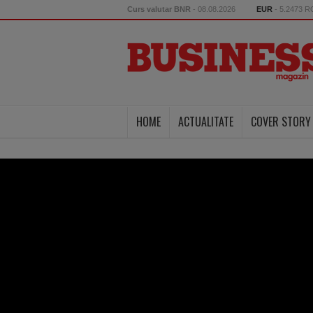
Curs valutar BNR
- 08.08.2026
EUR
- 5.2473 
HOME
ACTUALITATE
COVER STORY
eroare 404