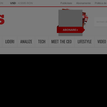
RON
USD
- 4.5595 RON
Publicitate
Abonamente
Politica de
ABONARE
LIDERI
ANALIZE
TECH
MEET THE CEO
LIFESTYLE
VIDEO