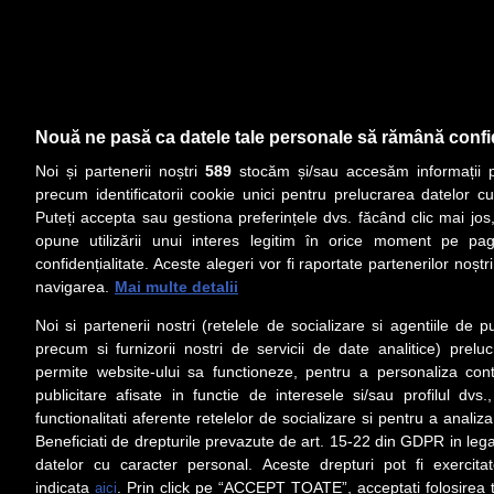
Nouă ne pasă ca datele tale personale să rămână confi
Noi și partenerii noștri
589
stocăm și/sau accesăm informații pe
precum identificatorii cookie unici pentru prelucrarea datelor c
Puteți accepta sau gestiona preferințele dvs. făcând clic mai jos,
opune utilizării unui interes legitim în orice moment pe pag
confidențialitate. Aceste alegeri vor fi raportate partenerilor noștr
navigarea.
Mai multe detalii
Noi si partenerii nostri (retelele de socializare si agentiile de p
precum si furnizorii nostri de servicii de date analitice) prel
permite website-ului sa functioneze, pentru a personaliza conti
publicitare afisate in functie de interesele si/sau profilul dvs
functionalitati aferente retelelor de socializare si pentru a analiza
Beneficiati de drepturile prevazute de art. 15-22 din GDPR in leg
datelor cu caracter personal. Aceste drepturi pot fi exercita
indicata
. Prin click pe “ACCEPT TOATE”, acceptati folosirea t
aici