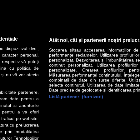
dențiale
Atât noi, cât și partenerii noștri preluc
 dispozitivul dvs.,
Stocarea și/sau accesarea informațiilor de
u caracter personal.
performanței reclamelor. Utilizarea profilurilo
personalizat. Dezvoltarea și îmbunătățirea serv
 respectiv vă puteți
conținut personalizat. Utilizarea profilurilor
ina cu politica de
personalizate. Crearea profilurilor pentr
i și nu vă vor afecta
Măsurarea performanței conținutului. Înțelegere
combinații de date din surse diferite. Utiliz
selecta conținutul. Utilizarea de date limitat
Date precise de geolocație și identificarea prin
ublicitate partenere,
Listă parteneri (furnizori)
ucram date pentru a
nutul si anunturile
., pentru a va oferi
 traficul pe website.
atura cu prelucrarea
te prin modalitatea
uturor Tehnologiilor