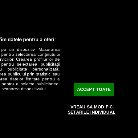
răm datele pentru a oferi:
 pe un dispozitiv. Măsurarea
r pentru selectarea conținutului
iciilor. Crearea profilurilor de
 pentru selectarea publicității
u publicitate personalizată.
a publicului prin statistici sau
area datelor limitate pentru a
e pentru a selecta publicitatea.
 scanarea dispozitivului.
ACCEPT TOATE
VREAU SA MODIFIC
SETARILE INDIVIDUAL