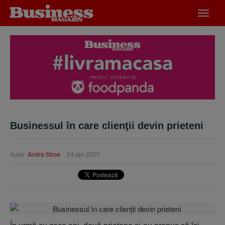
Desch
meniu
Businessul în care clienţii devin prieteni
Autor:
Andra Stroe
24 apr 2020