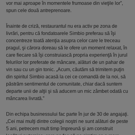
vor mai aproape în momentele frumoase din vieţile lor”,
spun cele două antreprenoare.
Înainte de criză, restaurantul nu era activ pe zona de
livrări, pentru că fondatoarele Simbio preferau să îşi
concentreze toată atenţia asupra celor care le treceau
pragul, şi cărora doreau să le ofere un moment relaxat, în
care fiecare să îşi construiască propria experienţă în jurul
felurilor lor preferate de mâncare, alături de un pahar de
vin sau cu un gin tonic. „Acum, căutăm să trimitem puţin
din spiritul Simbio acasă la cei ce comandă de la noi, să
păstrăm sentimentul de comunitate, chiar dacă suntem
departe unii de alţii şi să aducem un mic zâmbet odată cu
mâncarea livrată.”
Din echipa businessului fac parte în jur de 30 de angajaţi.
„Cei mai mulţi dintre colegii noştri ne sunt alături de peste
5 ani, petrecem mult timp împreună şi am construit