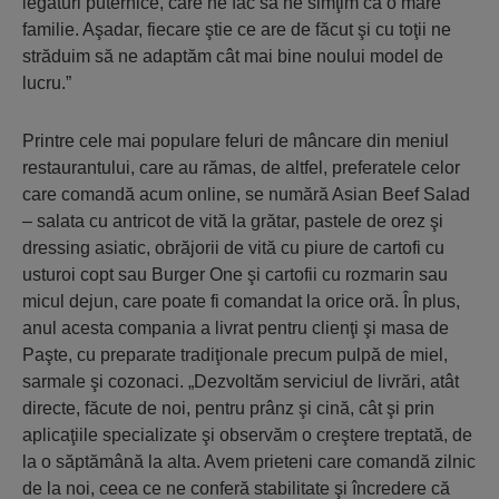
legături puternice, care ne fac să ne simţim ca o mare
familie. Aşadar, fiecare ştie ce are de făcut şi cu toţii ne
străduim să ne adaptăm cât mai bine noului model de
lucru.”
Printre cele mai populare feluri de mâncare din meniul
restaurantului, care au rămas, de altfel, preferatele celor
care comandă acum online, se numără Asian Beef Salad
– salata cu antricot de vită la grătar, pastele de orez şi
dressing asiatic, obrăjorii de vită cu piure de cartofi cu
usturoi copt sau Burger One şi cartofii cu rozmarin sau
micul dejun, care poate fi comandat la orice oră. În plus,
anul acesta compania a livrat pentru clienţi şi masa de
Paşte, cu preparate tradiţionale precum pulpă de miel,
sarmale şi cozonaci. „Dezvoltăm serviciul de livrări, atât
directe, făcute de noi, pentru prânz şi cină, cât şi prin
aplicaţiile specializate şi observăm o creştere treptată, de
la o săptămână la alta. Avem prieteni care comandă zilnic
de la noi, ceea ce ne conferă stabilitate şi încredere că