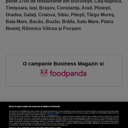
peste 2700 de restaurante din Bucureşti, Cluj-Napoca,
Timişoara, Iaşi, Braşov, Constanţa, Arad, Ploieşti,
Oradea, Galaţi, Craiova, Sibiu, Piteşti, Târgu Mureş,
Baia Mare, Bacău, Buzău, Brăila, Satu Mare, Piatra
Neamţ, Râmnicu Vâlcea şi Focşani.
O campanie Business Magazin si
Nouă ne pasă ca datele tale personale să rămână confidențiale
Noi și partenerii noștri
589
stocăm și/sau accesăm informații pe dispozitivul dvs., precum identificatorii cookie unici pentru prelucrarea datelor cu caracter personal. Puteți accepta
sau gestiona preferințele dvs. făcând clic mai jos, respectiv vă puteți opune utilizării unui interes legitim în orice moment pe pagina cu politica de confidențialitate. Aceste alegeri vor
fi raportate partenerilor noștri și nu vă vor afecta navigarea.
Mai multe detalii
Noi si partenerii nostri (retelele de socializare si agentiile de publicitate partenere, precum si furnizorii nostri de servicii de date analitice) prelucram date pentru a permite
Termeni și condiții
Confidențialitate
Cookies
Contact
website-ului sa functioneze, pentru a personaliza continutul si anunturile publicitare afisate in functie de interesele si/sau profilul dvs., pentru a va oferi functionalitati aferente
retelelor de socializare si pentru a analiza traficul pe website. Beneficiati de drepturile prevazute de art. 15-22 din GDPR in legatura cu prelucrarea datelor cu caracter personal.
Aceste drepturi pot fi exercitate prin modalitatea indicata
aici
. Prin click pe “ACCEPT TOATE”, acceptati folosirea tuturor Tehnologiilor de tip Cookie, care implica inclusiv acceptul
dvs. cu privire la stocarea/accesarea informatiilor de catre Vendor-ii cu care colaboram. Prin click pe “VREAU SA MODIFIC SETARILE INDIVIDUAL” puteti schimba preferintele in
mod individual, mai putin cele legate de cookie strict necesare pentru functionarea website-ului.
Atât noi, cât și partenerii noștri prelucrăm datele pentru a oferi: