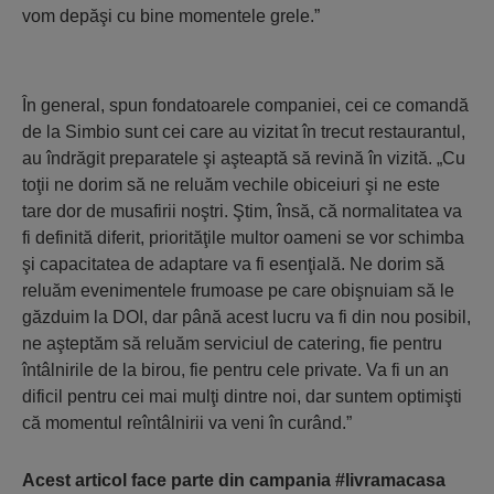
vom depăşi cu bine momentele grele.”
În general, spun fondatoarele companiei, cei ce comandă
de la Simbio sunt cei care au vizitat în trecut restaurantul,
au îndrăgit preparatele şi aşteaptă să revină în vizită. „Cu
toţii ne dorim să ne reluăm vechile obiceiuri şi ne este
tare dor de musafirii noştri. Ştim, însă, că normalitatea va
fi definită diferit, priorităţile multor oameni se vor schimba
şi capacitatea de adaptare va fi esenţială. Ne dorim să
reluăm evenimentele frumoase pe care obişnuiam să le
găzduim la DOI, dar până acest lucru va fi din nou posibil,
ne aşteptăm să reluăm serviciul de catering, fie pentru
întâlnirile de la birou, fie pentru cele private. Va fi un an
dificil pentru cei mai mulţi dintre noi, dar suntem optimişti
că momentul reîntâlnirii va veni în curând.”
Acest articol face parte din campania #livramacasa