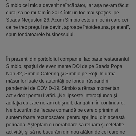
Simbio cel mic a devenit neîncăpător, iar aşa ne-am făcut
curaj să ne mutăm în 2014 într-un loc mai spaţios, pe
Strada Negustori 26. Acum Simbio este un loc în care cei
ce ne trec pragul ne devin, aproape întotdeauna, prieteni”,
spun fondatoarele businessului.
În prezent, din portofoliul companiei fac parte restaurantul
Simbio, spaţiul de evenimente DOI de pe Strada Popa
Nan 82, Simbio Catering şi Simbio pe Roţi. În urma
măsurilor luate de autorităţi pe fondul răspândirii
pandemiei de COVID-19, Simbio a rămas momentan
activ doar pentru livrări. „Ne lipseşte interacţiunea şi
agitaţia cu care ne-am obişnuit, dar gătim în continuare.
Ne bucurăm de fiecare comandă pe care o primim şi
suntem foarte recunoscători pentru sprijinul din această
perioadă. Aşteptăm cu nerăbdare să reluăm şi celelalte
activităţi şi să ne bucurăm din nou alături de cei care ne