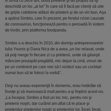
În urmă cu zece ani, două prietene şi-au propus să îşi
deschidă un loc „al lor” în care să îi facă pe clienţi să uite
de grijile cotidiene alături de prieteni şi de un vin bun. Aşa
a apărut Simbio, care în prezent, pe fondul crizei cauzate
de coronavirus, funcţionează pentru o perioadă în sistem
de livrări, prin platforma foodpanda.
Simbio s-a deschis în 2010, din dorinţa antreprenoarelor
Iulia Younis şi Dana Nica de a avea „un loc relaxat, unde
să poţi merge în fiecare zi cu prietenii, unde să găseşti
mâncare proaspăt pregătită, mic dejun la cină, vinuri de
pe un continent pe care vrei să-l vizitezi sau un cocktail
numai bun să te întinzi la vorbă”.
Deşi nu aveau experienţă în domeniu, erau hotărâte să
înveţe şi să muncească mult pentru a-şi împlini acest vis.
„La început, Simbio a fost un loc mic, pentru noi şi
prietenii noştri, dar curând am aflat că le place şi
prietenilor prietenilor noştri şi prietenilor lor. Încet, încet,