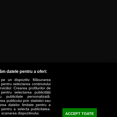
răm datele pentru a oferi:
 pe un dispozitiv. Măsurarea
r pentru selectarea conținutului
iciilor. Crearea profilurilor de
 pentru selectarea publicității
LIFESTYLE
SPECIAL
OPINII
u publicitate personalizată.
a publicului prin statistici sau
area datelor limitate pentru a
Revista Business Magazin
e pentru a selecta publicitatea.
 scanarea dispozitivului.
ACCEPT TOATE