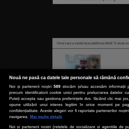
Omul care a modernizat platforma ANAF în două ore v
Nouă ne pasă ca datele tale personale să rămână confi
Noi și partenerii noștri
589
stocăm și/sau accesăm informații pe
citeşte toată ştirea
precum identificatorii cookie unici pentru prelucrarea datelor c
Puteți accepta sau gestiona preferințele dvs. făcând clic mai jos,
PRIMA PAGINĂ
ACTUALITATE
CO
opune utilizării unui interes legitim în orice moment pe pag
confidențialitate. Aceste alegeri vor fi raportate partenerilor noștr
navigarea.
Mai multe detalii
Social
Link-
Noi si partenerii nostri (retelele de socializare si agentiile de p