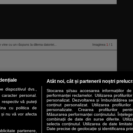
ine cu un răspuns la dilema datoriei...
Imaginea
1
/ 1
dențiale
Atât noi, cât și partenerii noștri preluc
 dispozitivul dvs.,
Stocarea și/sau accesarea informațiilor de
u caracter personal.
performanței reclamelor. Utilizarea profilurilo
personalizat. Dezvoltarea și îmbunătățirea serv
 respectiv vă puteți
conținut personalizat. Utilizarea profilurilor
VER STORY
LIDERI
ANALIZE
HI-TECH
MEET THE CEO
ina cu politica de
personalizate. Crearea profilurilor pentr
i și nu vă vor afecta
Măsurarea performanței conținutului. Înțelegere
combinații de date din surse diferite. Utiliz
uri utile
Servicii
selecta conținutul. Utilizarea de date limitat
Date precise de geolocație și identificarea prin
ublicitate partenere,