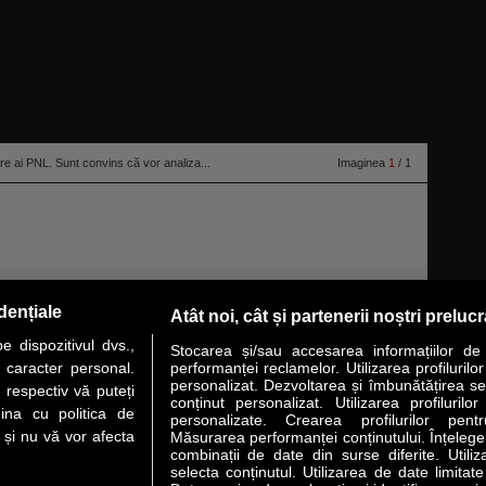
re ai PNL. Sunt convins că vor analiza...
Imaginea
1
/ 1
dențiale
Atât noi, cât și partenerii noștri preluc
primari ai PNL, spune liderul liberal Nicolae Ciucă. El afirmă că edilii pot
 dispozitivul dvs.,
 unde vor candida”, adaugă preşedintele PNL.
citeşte toată ştirea
Stocarea și/sau accesarea informațiilor de
u caracter personal.
performanței reclamelor. Utilizarea profilurilo
personalizat. Dezvoltarea și îmbunătățirea serv
 respectiv vă puteți
conținut personalizat. Utilizarea profilurilor
VER STORY
LIDERI
ANALIZE
HI-TECH
MEET THE CEO
ina cu politica de
personalizate. Crearea profilurilor pentr
i și nu vă vor afecta
Măsurarea performanței conținutului. Înțelegere
combinații de date din surse diferite. Utiliz
uri utile
Servicii
selecta conținutul. Utilizarea de date limitat