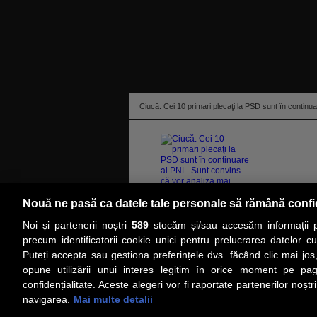
Ciucă: Cei 10 primari plecaţi la PSD sunt în continua
Nouă ne pasă ca datele tale personale să rămână confi
Cei zece primari din Mehedinţi sunt în continuare 
Noi și partenerii noștri
589
stocăm și/sau accesăm informații pe
reevalua plecarea la PSD. „Vom vedea la sfârşit
precum identificatorii cookie unici pentru prelucrarea datelor c
Puteți accepta sau gestiona preferințele dvs. făcând clic mai jos,
PRIMA PAGINĂ
ACTUALITATE
CO
opune utilizării unui interes legitim în orice moment pe pag
confidențialitate. Aceste alegeri vor fi raportate partenerilor noștr
navigarea.
Mai multe detalii
Social
Link-