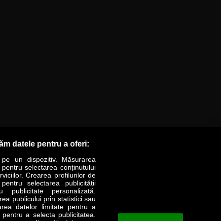
răm datele pentru a oferi:
 pe un dispozitiv. Măsurarea
r pentru selectarea conținutului
iciilor. Crearea profilurilor de
 pentru selectarea publicității
LIFESTYLE
SPECIAL
OPINII
u publicitate personalizată.
a publicului prin statistici sau
area datelor limitate pentru a
Revista Business Magazin
e pentru a selecta publicitatea.