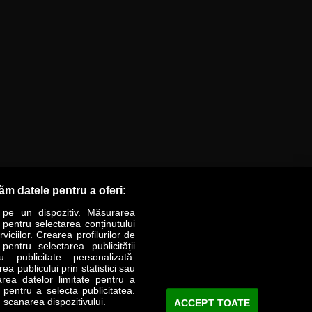
răm datele pentru a oferi:
 pe un dispozitiv. Măsurarea
r pentru selectarea conținutului
iciilor. Crearea profilurilor de
 pentru selectarea publicității
LIFESTYLE
SPECIAL
OPINII
u publicitate personalizată.
a publicului prin statistici sau
area datelor limitate pentru a
Revista Business Magazin
e pentru a selecta publicitatea.
 scanarea dispozitivului.
ACCEPT TOATE