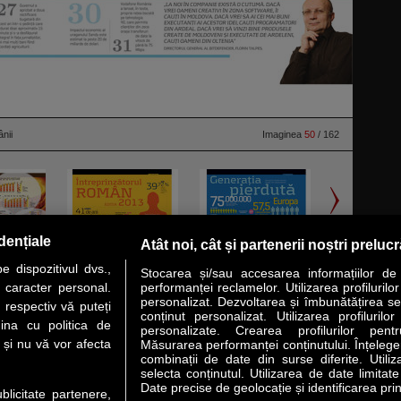
nii
Imaginea
50
/ 162
dențiale
Atât noi, cât și partenerii noștri preluc
 dispozitivul dvs.,
Stocarea și/sau accesarea informațiilor de
u caracter personal.
performanței reclamelor. Utilizarea profilurilo
personalizat. Dezvoltarea și îmbunătățirea serv
 respectiv vă puteți
conținut personalizat. Utilizarea profilurilor
VER STORY
LIDERI
ANALIZE
HI-TECH
MEET THE CEO
ina cu politica de
personalizate. Crearea profilurilor pentr
i și nu vă vor afecta
Măsurarea performanței conținutului. Înțelegere
combinații de date din surse diferite. Utiliz
uri utile
Servicii
selecta conținutul. Utilizarea de date limitat
Date precise de geolocație și identificarea prin
ublicitate partenere,