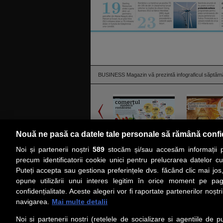
BUSINESS Magazin vă prezintă infograficul săptămâ
Nouă ne pasă ca datele tale personale să rămână confi
Noi și partenerii noștri
589
stocăm și/sau accesăm informații pe
citeşte toată ştirea
precum identificatorii cookie unici pentru prelucrarea datelor c
Puteți accepta sau gestiona preferințele dvs. făcând clic mai jos,
PRIMA PAGINĂ
ACTUALITATE
CO
opune utilizării unui interes legitim în orice moment pe pag
confidențialitate. Aceste alegeri vor fi raportate partenerilor noștr
navigarea.
Mai multe detalii
Social
Link-
Noi si partenerii nostri (retelele de socializare si agentiile de p