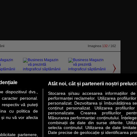
nii
Imaginea
132
/ 162
dențiale
Atât noi, cât și partenerii noștri preluc
 dispozitivul dvs.,
Stocarea și/sau accesarea informațiilor de
u caracter personal.
performanței reclamelor. Utilizarea profilurilo
personalizat. Dezvoltarea și îmbunătățirea serv
 respectiv vă puteți
conținut personalizat. Utilizarea profilurilor
VER STORY
LIDERI
ANALIZE
HI-TECH
MEET THE CEO
ina cu politica de
personalizate. Crearea profilurilor pentr
i și nu vă vor afecta
Măsurarea performanței conținutului. Înțelegere
combinații de date din surse diferite. Utiliz
uri utile
Servicii
selecta conținutul. Utilizarea de date limitat
Date precise de geolocație și identificarea prin
ublicitate partenere,