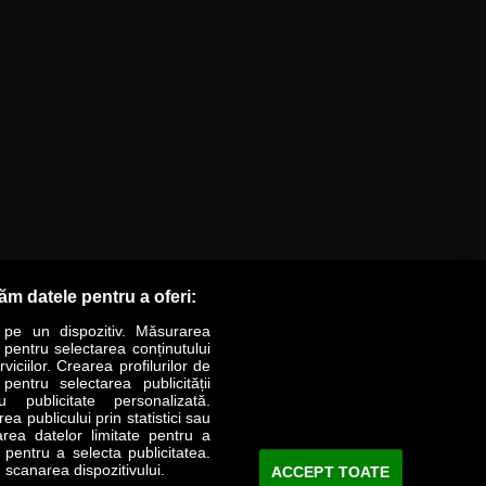
răm datele pentru a oferi:
 pe un dispozitiv. Măsurarea
r pentru selectarea conținutului
iciilor. Crearea profilurilor de
 pentru selectarea publicității
LIFESTYLE
SPECIAL
OPINII
u publicitate personalizată.
a publicului prin statistici sau
area datelor limitate pentru a
Revista Business Magazin
e pentru a selecta publicitatea.
 scanarea dispozitivului.
ACCEPT TOATE