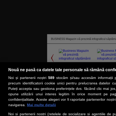
BUSINESS Magazin vă prezintă infograficul săptămâ
Nouă ne pasă ca datele tale personale să rămână confi
Noi și partenerii noștri
589
stocăm și/sau accesăm informații pe
citeşte toată ştirea
precum identificatorii cookie unici pentru prelucrarea datelor c
Puteți accepta sau gestiona preferințele dvs. făcând clic mai jos,
PRIMA PAGINĂ
ACTUALITATE
CO
opune utilizării unui interes legitim în orice moment pe pag
confidențialitate. Aceste alegeri vor fi raportate partenerilor noștr
navigarea.
Mai multe detalii
Social
Link-
Noi si partenerii nostri (retelele de socializare si agentiile de p