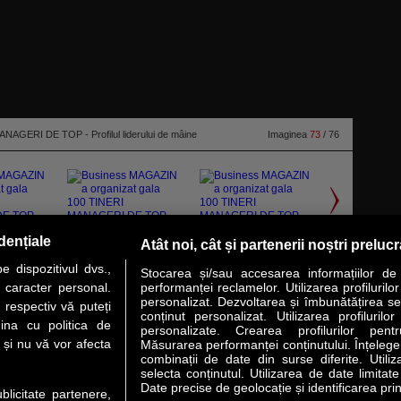
NAGERI DE TOP - Profilul liderului de mâine
Imaginea
73
/ 76
dențiale
Atât noi, cât și partenerii noștri preluc
 dispozitivul dvs.,
Stocarea și/sau accesarea informațiilor de
u caracter personal.
performanței reclamelor. Utilizarea profilurilo
personalizat. Dezvoltarea și îmbunătățirea serv
 respectiv vă puteți
conținut personalizat. Utilizarea profilurilor
VER STORY
LIDERI
ANALIZE
HI-TECH
MEET THE CEO
ina cu politica de
personalizate. Crearea profilurilor pentr
i și nu vă vor afecta
Măsurarea performanței conținutului. Înțelegere
combinații de date din surse diferite. Utiliz
uri utile
Servicii
selecta conținutul. Utilizarea de date limitat
Date precise de geolocație și identificarea prin
ublicitate partenere,