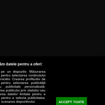
răm datele pentru a oferi:
 pe un dispozitiv. Măsurarea
r pentru selectarea conținutului
iciilor. Crearea profilurilor de
 pentru selectarea publicității
LIFESTYLE
SPECIAL
OPINII
u publicitate personalizată.
a publicului prin statistici sau
area datelor limitate pentru a
Revista Business Magazin
e pentru a selecta publicitatea.
 scanarea dispozitivului.
ACCEPT TOATE