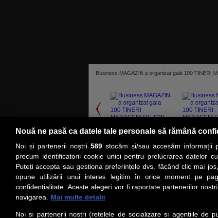
Business MAGAZIN a organizat gala 100 TINERI MA
Nouă ne pasă ca datele tale personale să rămână confi
Noi și partenerii noștri
589
stocăm și/sau accesăm informații pe
citeşte toată ştirea
precum identificatorii cookie unici pentru prelucrarea datelor c
Puteți accepta sau gestiona preferințele dvs. făcând clic mai jos,
PRIMA PAGINĂ
ACTUALITATE
CO
opune utilizării unui interes legitim în orice moment pe pag
confidențialitate. Aceste alegeri vor fi raportate partenerilor noștr
navigarea.
Mai multe detalii
Social
Link-
Noi si partenerii nostri (retelele de socializare si agentiile de p