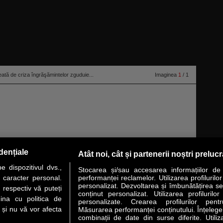
eată de criza îngrăşămintelor zguduie...
Imaginea
1
/ 1
anii după com­panii din sectorul îngrăşămintelor, provocând probleme
dențiale
Atât noi, cât și partenerii noștri preluc
 spre groaza proprietarilor de baruri, producători de bere, scrie Politico.
 dispozitivul dvs.,
Stocarea și/sau accesarea informațiilor de
u caracter personal.
performanței reclamelor. Utilizarea profilurilo
personalizat. Dezvoltarea și îmbunătățirea serv
 respectiv vă puteți
conținut personalizat. Utilizarea profilurilor
VER STORY
LIDERI
ANALIZE
HI-TECH
MEET THE CEO
ina cu politica de
personalizate. Crearea profilurilor pentr
i și nu vă vor afecta
Măsurarea performanței conținutului. Înțelegere
combinații de date din surse diferite. Utiliz
uri utile
Servicii