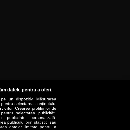
răm datele pentru a oferi:
 pe un dispozitiv. Măsurarea
r pentru selectarea conținutului
iciilor. Crearea profilurilor de
 pentru selectarea publicității
LIFESTYLE
SPECIAL
OPINII
u publicitate personalizată.
a publicului prin statistici sau
area datelor limitate pentru a
Revista Business Magazin