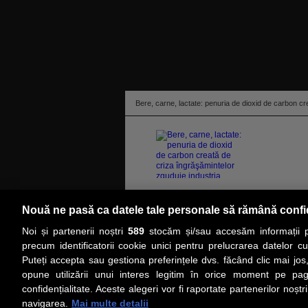
Bere, carne, lactate: penuria de dioxid de carbon cr
Criza energetică din Europa pune la pământ comp
Nouă ne pasă ca datele tale personale să rămână confi
majore pentru fermieri, producători de alimente şi,
Noi și partenerii noștri
589
stocăm și/sau accesăm informații pe
citeşte toată ştirea
precum identificatorii cookie unici pentru prelucrarea datelor c
Puteți accepta sau gestiona preferințele dvs. făcând clic mai jos,
PRIMA PAGINĂ
ACTUALITATE
CO
opune utilizării unui interes legitim în orice moment pe pag
confidențialitate. Aceste alegeri vor fi raportate partenerilor noștr
navigarea.
Mai multe detalii
Social
Link-