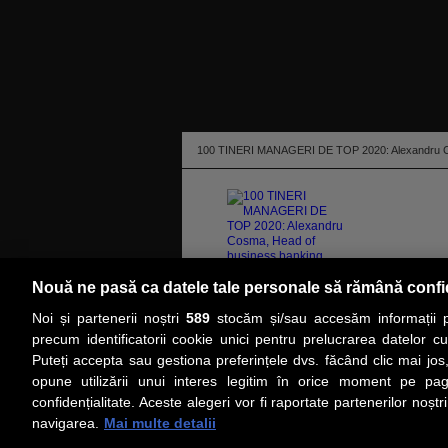
100 TINERI MANAGERI DE TOP 2020: Alexandru Co
products /...
Nouă ne pasă ca datele tale personale să rămână confi
„Pasiunea pentru mediul de afaceri în general mă
Noi și partenerii noștri
589
stocăm și/sau accesăm informații pe
antreprenorii din România."
citeşte toată ştirea
precum identificatorii cookie unici pentru prelucrarea datelor c
Puteți accepta sau gestiona preferințele dvs. făcând clic mai jos,
PRIMA PAGINĂ
ACTUALITATE
CO
opune utilizării unui interes legitim în orice moment pe pag
confidențialitate. Aceste alegeri vor fi raportate partenerilor noștr
navigarea.
Mai multe detalii
Social
Link-