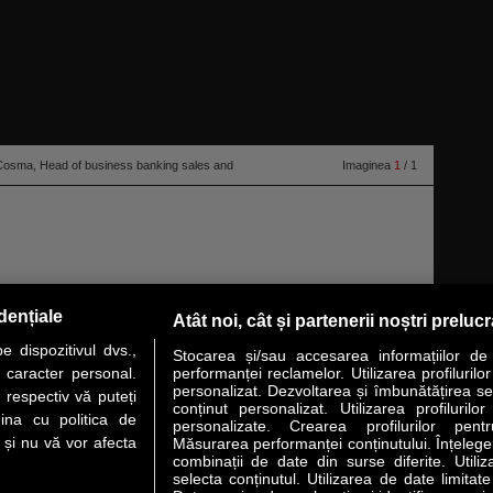
sma, Head of business banking sales and
Imaginea
1
/ 1
dențiale
Atât noi, cât și partenerii noștri preluc
 face să sper că voi avea în continuare ocazia să creez valoare pentru
 dispozitivul dvs.,
Stocarea și/sau accesarea informațiilor de
u caracter personal.
performanței reclamelor. Utilizarea profilurilo
personalizat. Dezvoltarea și îmbunătățirea serv
 respectiv vă puteți
conținut personalizat. Utilizarea profilurilor
VER STORY
LIDERI
ANALIZE
HI-TECH
MEET THE CEO
ina cu politica de
personalizate. Crearea profilurilor pentr
i și nu vă vor afecta
Măsurarea performanței conținutului. Înțelegere
combinații de date din surse diferite. Utiliz
uri utile
Servicii
selecta conținutul. Utilizarea de date limitat