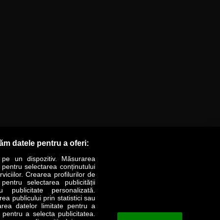
răm datele pentru a oferi:
 pe un dispozitiv. Măsurarea
r pentru selectarea conținutului
iciilor. Crearea profilurilor de
 pentru selectarea publicității
LIFESTYLE
SPECIAL
OPINII
u publicitate personalizată.
a publicului prin statistici sau
area datelor limitate pentru a
Revista Business Magazin
e pentru a selecta publicitatea.